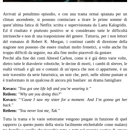
Arrivati al penultimo episodio, e con una trama ormai spianata per un
climax ascendente, si possono cominciare a tirare le prime somme di
quest’ultima fatica di Netflix scritta e supervisionata da Laeta Kalogridis.
Ed il risultato è piuttosto positivo se si considerano tutte le difficoltà
intrinseche e non di una trasposizione del genere. Tuttavia, per i non lettori
del romanzo di Robert K. Morgan, i continui cambi di direzione della
stagione non possono che essere risultati molto frenetici, a volte anche fin
troppo difficili da seguire, ma alla fine molto piacevoli da gustare.
Perché alla fine dei conti Altered Carbon, come si è già detto varie volte,
dietro tutte le diavolerie robotiche, le decine di morti, i cambi di
sleeves
, le
realtà virtuali e gli usi e costumi di un’epoca che non ci appartiene, è un
noir travestito da serie futuristica, un noir che, però, nelle ultime puntate si
è trasformato in un qualcosa di ancora più basilare: un drama famigliare.
Kovacs:
“
You got one life left and you’re wearing it.
”
Reileen:
“
Why are you doing this?
”
Kovacs:
“
‘Cause I saw my sister for a moment. And I’m gonna get her
back.
”
Reileen:
“
You never lost me, Tak.
”
Tutta la trama e le varie sottotrame vengono piegate in funzione di quel
rapporto (a questo punto della storia facilmente etichettabile come malato)