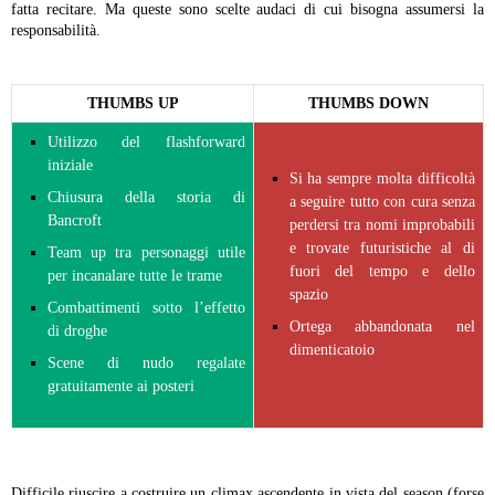
fatta recitare. Ma queste sono scelte audaci di cui bisogna assumersi la
responsabilità.
THUMBS UP
THUMBS DOWN
Utilizzo del flashforward
iniziale
Si ha sempre molta difficoltà
Chiusura della storia di
a seguire tutto con cura senza
Bancroft
perdersi tra nomi improbabili
e trovate futuristiche al di
Team up tra personaggi utile
fuori del tempo e dello
per incanalare tutte le trame
spazio
Combattimenti sotto l’effetto
Ortega abbandonata nel
di droghe
dimenticatoio
Scene di nudo regalate
gratuitamente ai posteri
Difficile riuscire a costruire un climax ascendente in vista del season (forse