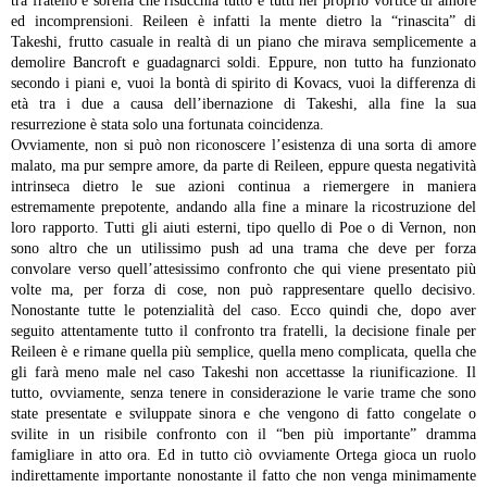
tra fratello e sorella che risucchia tutto e tutti nel proprio vortice di amore
ed incomprensioni. Reileen è infatti la mente dietro la “rinascita” di
Takeshi, frutto casuale in realtà di un piano che mirava semplicemente a
demolire Bancroft e guadagnarci soldi. Eppure, non tutto ha funzionato
secondo i piani e, vuoi la bontà di spirito di Kovacs, vuoi la differenza di
età tra i due a causa dell’ibernazione di Takeshi, alla fine la sua
resurrezione è stata solo una fortunata coincidenza.
Ovviamente, non si può non riconoscere l’esistenza di una sorta di amore
malato, ma pur sempre amore, da parte di Reileen, eppure questa negatività
intrinseca dietro le sue azioni continua a riemergere in maniera
estremamente prepotente, andando alla fine a minare la ricostruzione del
loro rapporto. Tutti gli aiuti esterni, tipo quello di Poe o di Vernon, non
sono altro che un utilissimo push ad una trama che deve per forza
convolare verso quell’attesissimo confronto che qui viene presentato più
volte ma, per forza di cose, non può rappresentare quello decisivo.
Nonostante tutte le potenzialità del caso.
Ecco quindi che, dopo aver
seguito attentamente tutto il confronto tra fratelli, la decisione finale per
Reileen è e rimane quella più semplice, quella meno complicata, quella che
gli farà meno male nel caso Takeshi non accettasse la riunificazione. Il
tutto, ovviamente, senza tenere in considerazione le varie trame che sono
state presentate e sviluppate sinora e che vengono di fatto congelate o
svilite in un risibile confronto con il “ben più importante” dramma
famigliare in atto ora. Ed in tutto ciò ovviamente Ortega gioca un ruolo
indirettamente importante nonostante il fatto che non venga minimamente