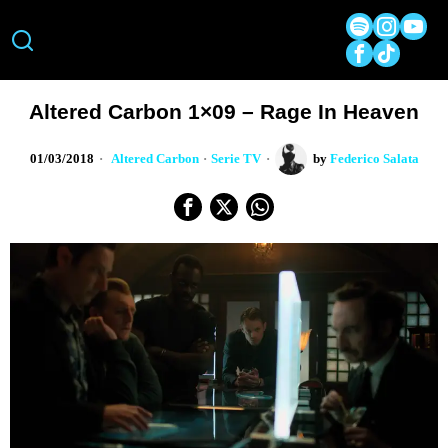
Altered Carbon 1×09 – Rage In Heaven
01/03/2018
Altered Carbon
·
Serie TV
by
Federico Salata