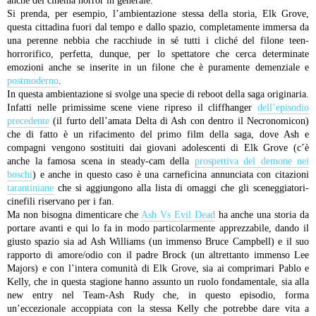
anche del cinema horror in generale.
Si prenda, per esempio, l’ambientazione stessa della storia, Elk Grove,
questa cittadina fuori dal tempo e dallo spazio, completamente immersa da
una perenne nebbia che racchiude in sé tutti i cliché del filone teen-
horrorifico, perfetta, dunque, per lo spettatore che cerca determinate
emozioni anche se inserite in un filone che è puramente demenziale e
postmoderno
.
In questa ambientazione si svolge una specie di reboot della saga originaria.
Infatti nelle primissime scene viene ripreso il cliffhanger
dell’episodio
precedente
(il furto dell’amata Delta di Ash con dentro il Necronomicon)
che di fatto è un rifacimento del primo film della saga, dove Ash e
compagni vengono sostituiti dai giovani adolescenti di Elk Grove (c’è
anche la famosa scena in steady-cam della
prospettiva del demone nei
boschi
) e anche in questo caso è una carneficina annunciata con citazioni
tarantiniane
che si aggiungono alla lista di omaggi che gli sceneggiatori-
cinefili riservano per i fan.
Ma non bisogna dimenticare che
Ash Vs Evil Dead
ha anche una storia da
portare avanti e qui lo fa in modo particolarmente apprezzabile, dando il
giusto spazio sia ad Ash Williams (un immenso Bruce Campbell) e il suo
rapporto di amore/odio con il padre Brock (un altrettanto immenso Lee
Majors) e con l’intera comunità di Elk Grove, sia ai comprimari Pablo e
Kelly, che in questa stagione hanno assunto un ruolo fondamentale, sia alla
new entry nel Team-Ash Rudy che, in questo episodio, forma
un’eccezionale accoppiata con la stessa Kelly che potrebbe dare vita a