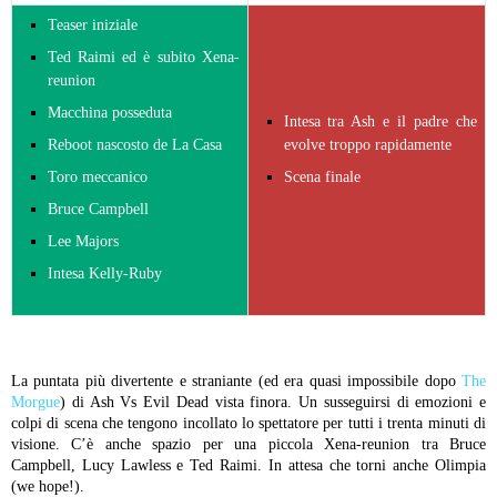
Teaser iniziale
Ted Raimi ed è subito Xena-
reunion
Macchina posseduta
Intesa tra Ash e il padre che
Reboot nascosto de La Casa
evolve troppo rapidamente
Toro meccanico
Scena finale
Bruce Campbell
Lee Majors
Intesa Kelly-Ruby
La puntata più divertente e straniante (ed era quasi impossibile dopo
The
Morgue
) di Ash Vs Evil Dead vista finora. Un susseguirsi di emozioni e
colpi di scena che tengono incollato lo spettatore per tutti i trenta minuti di
visione. C’è anche spazio per una piccola Xena-reunion tra Bruce
Campbell, Lucy Lawless e Ted Raimi. In attesa che torni anche Olimpia
(we hope!).