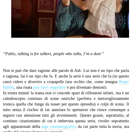
“Pablo, talking is for talkers, people who talks, I’m a doer.”
Non si può che dare ragione alle parole di Ash. Lui non è un tipo che parla
e ragiona, lui è un tipo che fa. E anche la serie è una serie che fa (in questo
caso) ridere e divertire a crepapelle (ma occhio che, come insegna
Roger
Rabbit
, una risata
può farvi seppellire
e poi diventate demoni).
In trenta minuti la trama non ci concede spazi di riflessioni infatti, ma è un
caleidoscopio continuo di scene oniriche (perfetta e meravigliosamente
ironica quella che funge da teaser per questo episodio) e colpi di scena. Il
tutto senza il rischio di far annoiare lo spettatore che riesce comunque a
seguire con attenzione tutti gli avvenimenti. Questo grazie, soprattutto, al
continuo citazionismo di cui è imbevuta questa serie, rivolto soprattutto
agli appassionati della
saga cinematografica
da cui parte tutta la storia, ma