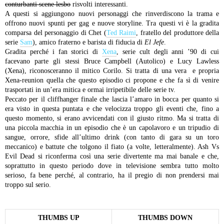
conturbanti scene lesbo
risvolti interessanti.
A questi si aggiungono nuovi personaggi che rinverdiscono la trama e
offrono nuovi spunti per gag e nuove storyline. Tra questi vi è la gradita
comparsa del personaggio di Chet (
Ted Raimi
, fratello del produttore della
serie
Sam
), amico fraterno e barista di fiducia di
El Jefe
.
Gradita perché i fan storici di
Xena
, serie cult degli anni ’90 di cui
facevano parte gli stessi Bruce Campbell (Autolico) e Lucy Lawless
(Xena), riconosceranno il mitico Corilo. Si tratta di una vera e propria
Xena-reunion quella che questo episodio ci propone e che fa sì di venire
trasportati in un’era mitica e ormai irripetibile delle serie tv.
Peccato per il cliffhanger finale che lascia l’amaro in bocca per quanto si
era visto in questa puntata e che velocizza troppo gli eventi che, fino a
questo momento, si erano avvicendati con il giusto ritmo. Ma si tratta di
una piccola macchia in un episodio che è un capolavoro e un tripudio di
sangue, orrore, sfide all’ultimo drink (con tanto di gara su un toro
meccanico) e battute che tolgono il fiato (a volte, letteralmente).
Ash Vs
Evil Dead si riconferma così una serie divertente ma mai banale e che,
soprattutto in questo periodo dove in televisione sembra tutto molto
serioso, fa bene perché, al contrario, ha il pregio di non prendersi mai
troppo sul serio.
THUMBS UP
THUMBS DOWN