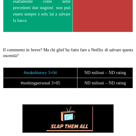
esattamente come nelle
precedenti due stagioni: non può
essere sempre e solo lui a salvare
la barca
Il commento in breve? Ma chi gliel’ha fatto fare a Netflix di salvare questa
oscenità?
#makehistory 3×04
ND milioni – ND rating
#nothingpersonal 3×05
ND milioni – ND rating