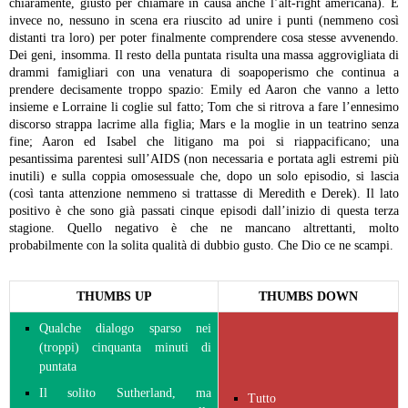
chiaramente, giusto per chiamare in causa anche l’alt-right americana). E
invece no, nessuno in scena era riuscito ad unire i punti (nemmeno così
distanti tra loro) per poter finalmente comprendere cosa stesse avvenendo.
Dei geni, insomma.
Il resto della puntata risulta una massa aggrovigliata di
drammi famigliari con una venatura di soapoperismo che continua a
prendere decisamente troppo spazio: Emily ed Aaron che vanno a letto
insieme e Lorraine li coglie sul fatto; Tom che si ritrova a fare l’ennesimo
discorso strappa lacrime alla figlia; Mars e la moglie in un teatrino senza
fine; Aaron ed Isabel che litigano ma poi si riappacificano; una
pesantissima parentesi sull’AIDS (non necessaria e portata agli estremi più
inutili) e sulla coppia omosessuale che, dopo un solo episodio, si lascia
(così tanta attenzione nemmeno si trattasse di Meredith e Derek).
Il lato
positivo è che sono già passati cinque episodi dall’inizio di questa terza
stagione. Quello negativo è che ne mancano altrettanti, molto
probabilmente con la solita qualità di dubbio gusto.
Che Dio ce ne scampi.
THUMBS UP
THUMBS DOWN
Qualche dialogo sparso nei
(troppi) cinquanta minuti di
puntata
Il solito Sutherland, ma
Tutto