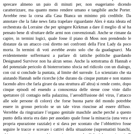
sprecare almeno un paio di minuti per, non esageriamo dicendo
caratterizzare, ma quanto meno rendere umano e tangibile anche Porter.
Avrebbe reso la corsa alla Casa Bianca un minimo più credibile.
Da
annotare che la fake news fatta trapelare riguardante Alex è stata ideata ed
orchestrata da Lorraine che per spingere Kirkman a dare il meglio di sé ha
pensato bene di sfruttare delle armi non convenzionali. Anche se rimane da
capire, in termini logici, quale fosse il piano di Moss non prendendo le
distanze da un attacco così diretto nei confronti della First Lady da poco
morta. In termini di voti avrebbe avuto solo che da guadagnarci. Ma
evidentemente soffermarsi a parlare di tattiche politiche guardando
Designated Survivor non ha alcun senso.
Anche la sottotrama di Hannah e
del potenziale pericolo di bioterrorismo sfocia nel ridicolo con un dialogo,
con cui si conclude la puntata, al limite del surreale. Lo scienziato che sta
aiutando Hannah nelle ricerche (che durano da cinque puntate e non stanno
facendo altro che farla girare da una struttura all’altra) si rende conto, dopo
cinque episodi ed essendo a conoscenza delle stesse cose viste dallo
spettatore (il contagio nella palazzina, l’aerodiffusione del virus, l’attacco
alle sole persone di colore) che forse buona parte del mondo potrebbe
essere in grosso pericolo se un tale virus riuscisse ad essere diffuso.
Verrebbe da ringraziare l’organo genitale maschile anche perché a questo
punto della storia era dato per assodato quale fosse la minaccia (una vera e
propria epurazione razziale) e si dava per scontato che l’obbiettivo fosse
seguire le tracce e scovare i cattivi della situazione (suprematisti bianchi,