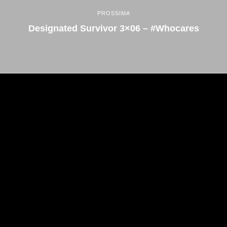
PROSSIMA
Designated Survivor 3×06 – #whocares