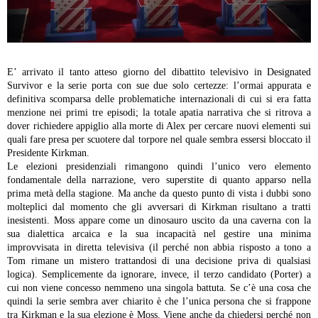
E’ arrivato il tanto atteso giorno del dibattito televisivo in Designated
Survivor e la serie porta con sue due solo certezze: l’ormai appurata e
definitiva scomparsa delle problematiche internazionali di cui si era fatta
menzione nei primi tre episodi; la totale apatia narrativa che si ritrova a
dover richiedere appiglio alla morte di Alex per cercare nuovi elementi sui
quali fare presa per scuotere dal torpore nel quale sembra essersi bloccato il
Presidente Kirkman.
Le elezioni presidenziali rimangono quindi l’unico vero elemento
fondamentale della narrazione, vero superstite di quanto apparso nella
prima metà della stagione. Ma anche da questo punto di vista i dubbi sono
molteplici dal momento che gli avversari di Kirkman risultano a tratti
inesistenti. Moss appare come un dinosauro uscito da una caverna con la
sua dialettica arcaica e la sua incapacità nel gestire una minima
improvvisata in diretta televisiva (il perché non abbia risposto a tono a
Tom rimane un mistero trattandosi di una decisione priva di qualsiasi
logica). Semplicemente da ignorare, invece, il terzo candidato (Porter) a
cui non viene concesso nemmeno una singola battuta. Se c’è una cosa che
quindi la serie sembra aver chiarito è che l’unica persona che si frappone
tra Kirkman e la sua elezione è Moss. Viene anche da chiedersi perché non