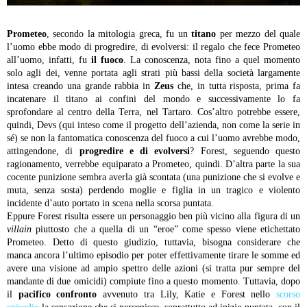
Prometeo
, secondo la mitologia greca, fu un
titano
per mezzo del quale
l’uomo ebbe modo di progredire, di evolversi: il regalo che fece Prometeo
all’uomo, infatti, fu
il fuoco
. La conoscenza, nota fino a quel momento
solo agli dei, venne portata agli strati più bassi della società largamente
intesa creando una grande rabbia in
Zeus
che, in tutta risposta, prima fa
incatenare il titano ai confini del mondo e successivamente lo fa
sprofondare al centro della Terra, nel Tartaro. Cos’altro potrebbe essere,
quindi, Devs (qui inteso come il progetto dell’azienda, non come la serie in
sé) se non la fantomatica conoscenza del fuoco a cui l’uomo avrebbe modo,
attingendone, di
progredire e di evolversi
? Forest, seguendo questo
ragionamento, verrebbe equiparato a Prometeo, quindi. D’altra parte la sua
cocente punizione sembra averla già scontata (una punizione che si evolve e
muta, senza sosta) perdendo moglie e figlia in un tragico e violento
incidente d’auto portato in scena nella scorsa puntata.
Eppure Forest risulta essere un personaggio ben più vicino alla figura di un
villain
piuttosto che a quella di un “eroe” come spesso viene etichettato
Prometeo. Detto di questo giudizio, tuttavia, bisogna considerare che
manca ancora l’ultimo episodio per poter effettivamente tirare le somme ed
avere una visione ad ampio spettro delle azioni (si tratta pur sempre del
mandante di due omicidi) compiute fino a questo momento. Tuttavia, dopo
il
pacifico confronto
avvenuto tra Lily, Katie e Forest nello
scorso