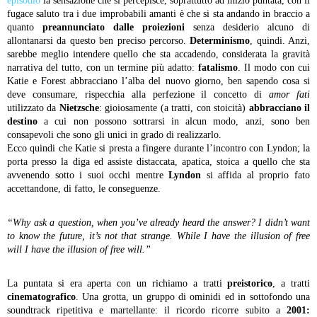
episodio
la sensazione che si percepisce, soprattutto ad inizio puntata, con il
fugace saluto tra i due improbabili amanti è che si sta andando in braccio a
quanto
preannunciato dalle proiezioni
senza desiderio alcuno di
allontanarsi da questo ben preciso percorso.
Determinismo
, quindi. Anzi,
sarebbe meglio intendere quello che sta accadendo, considerata la gravità
narrativa del tutto, con un termine più adatto:
fatalismo
. Il modo con cui
Katie e Forest abbracciano l’alba del nuovo giorno, ben sapendo cosa si
deve consumare, rispecchia alla perfezione il concetto di
amor fati
utilizzato da
Nietzsche
: gioiosamente (a tratti, con stoicità)
abbracciano il
destino
a cui non possono sottrarsi in alcun modo, anzi, sono ben
consapevoli che sono gli unici in grado di realizzarlo.
Ecco quindi che Katie si presta a fingere durante l’incontro con Lyndon; la
porta presso la diga ed assiste distaccata, apatica, stoica a quello che sta
avvenendo sotto i suoi occhi mentre
Lyndon
si affida al proprio fato
accettandone, di fatto, le conseguenze.
“Why ask a question, when you’ve already heard the answer? I didn’t want
to know the future, it’s not that strange. While I have the illusion of free
will I have the illusion of free will.”
La puntata si era aperta con un richiamo a tratti
preistorico
, a tratti
cinematografico
. Una grotta, un gruppo di ominidi ed in sottofondo una
soundtrack ripetitiva e martellante: il ricordo ricorre subito a
2001: