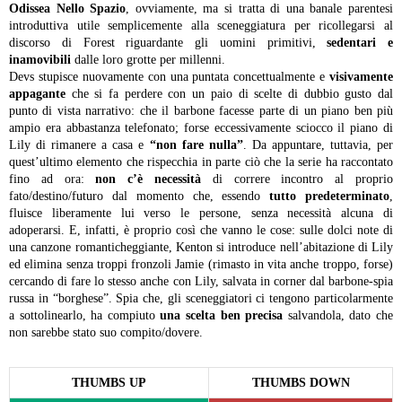
Odissea Nello Spazio
, ovviamente, ma si tratta di una banale parentesi
introduttiva utile semplicemente alla sceneggiatura per ricollegarsi al
discorso di Forest riguardante gli uomini primitivi,
sedentari e
inamovibili
dalle loro grotte per millenni.
Devs stupisce nuovamente con una puntata concettualmente e
visivamente
appagante
che si fa perdere con un paio di scelte di dubbio gusto dal
punto di vista narrativo: che il barbone facesse parte di un piano ben più
ampio era abbastanza telefonato; forse eccessivamente sciocco il piano di
Lily di rimanere a casa e
“non fare nulla”
. Da appuntare, tuttavia, per
quest’ultimo elemento che rispecchia in parte ciò che la serie ha raccontato
fino ad ora:
non c’è necessità
di correre incontro al proprio
fato/destino/futuro dal momento che, essendo
tutto predeterminato
,
fluisce liberamente lui verso le persone, senza necessità alcuna di
adoperarsi. E, infatti, è proprio così che vanno le cose: sulle dolci note di
una canzone romanticheggiante, Kenton si introduce nell’abitazione di Lily
ed elimina senza troppi fronzoli Jamie (rimasto in vita anche troppo, forse)
cercando di fare lo stesso anche con Lily, salvata in corner dal barbone-spia
russa in “borghese”. Spia che, gli sceneggiatori ci tengono particolarmente
a sottolinearlo, ha compiuto
una scelta ben precisa
salvandola, dato che
non sarebbe stato suo compito/dovere.
THUMBS UP
THUMBS DOWN