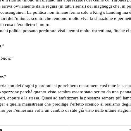
 arriva ovviamente dalla regina (in tutti i sensi) dei magheggi che, in poc
ra consanguinei. La politica non rimane ferma solo a King’s Landing ma 
tori dell’unione, scontri che rendono molto viva la situazione e permetto
to cosa c’era dietro il muro.
hi politici possano perdurare visti i tempi molto ristretti ma, finché ci
n.
”
 Snow.
”
me.
”
ria con dei draghi guardoni: si potrebbero riassumere così tutte le scene 
 spezzone perché quanto visto sembra essere stato scritto da una penna d
ori, eppure è la stessa. Quasi ad enfatizzare la presenza sempre più lam
er e quella mainstream che predilige l’effetto scenico al realismo degli 
per l’ennesima volta un cambio di stile già visto nelle ultime stagion
P