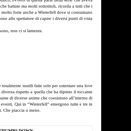
he battute ma molti sottotitoli, ricorda a tutti che i
è molto forte anche a Winterfell dove si consumano
no allo spettatore di capire i diversi punti di vista
 sono, non ci si lamenta.
totalmente inutili fatte solo per ostentare una love
iversa rispetto a quella che ha dipinto il toccante
pante di diverse anime che coesistono all’interno di
eventi. Qui in “Winterfell” emergono tutte e tre in
i. Che piaccia o meno.
THUMBS DOWN