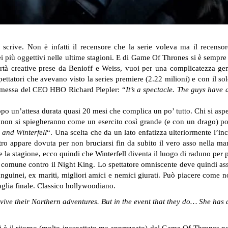
scrive. Non è infatti il recensore che la serie voleva ma il recensor
 più oggettivi nelle ultime stagioni. E di Game Of Thrones si è sempre
bertà creative prese da Benioff e Weiss, vuoi per una complicatezza gen
spettatori che avevano visto la series premiere (2.22 milioni) e con il so
promessa del CEO HBO Richard Plepler: “
It’s a spectacle. The guys have 
dopo un’attesa durata quasi 20 mesi che complica un po’ tutto. Chi si aspe
non si spiegheranno come un esercito così grande (e con un drago) po
 and Winterfell
“. Una scelta che da un lato enfatizza ulteriormente l’inc
ltro appare dovuta per non bruciarsi fin da subito il vero asso nella man
e la stagione, ecco quindi che Winterfell diventa il luogo di raduno per p
nte comune contro il Night King. Lo spettatore omniscente deve quindi as
sanguinei, ex mariti, migliori amici e nemici giurati. Può piacere come
taglia finale. Classico hollywoodiano.
vive their Northern adventures. But in the event that they do… She has a
ti è il ritorno (molto inaspettato ma apprezzato) del Game Of Thrones pol