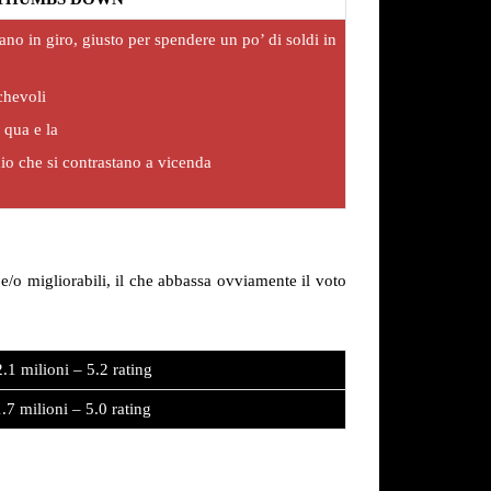
no in giro, giusto per spendere un po’ di soldi in
chevoli
 qua e la
io che si contrastano a vicenda
/o migliorabili, il che abbassa ovviamente il voto
.1 milioni – 5.2 rating
.7 milioni – 5.0 rating