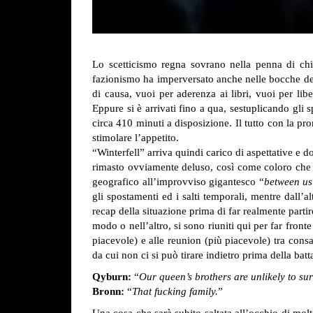
Lo scetticismo regna sovrano nella penna di chi 
fazionismo ha imperversato anche nelle bocche dei
di causa, vuoi per aderenza ai libri, vuoi per li
Eppure si è arrivati fino a qua, sestuplicando gli 
circa 410 minuti a disposizione. Il tutto con la 
stimolare l’appetito.
“Winterfell” arriva quindi carico di aspettative e 
rimasto ovviamente deluso, così come coloro che 
geografico all’improvviso gigantesco “
between us
gli spostamenti ed i salti temporali, mentre dall’a
recap della situazione prima di far realmente partir
modo o nell’altro, si sono riuniti qui per far fro
piacevole) e alle reunion (più piacevole) tra con
da cui non ci si può tirare indietro prima della bat
Qyburn:
“
Our queen’s brothers are unlikely to sur
Bronn:
“
That fucking family.
”
Una cosa che sarà subito saltata all’occhio di mol