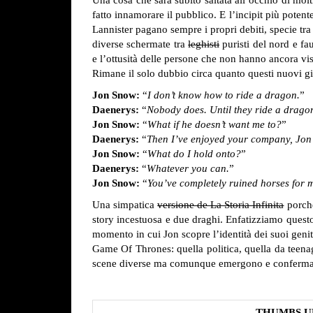
fatto innamorare il pubblico. E l’incipit più potente
Lannister pagano sempre i propri debiti, specie t
diverse schermate tra
leghisti
puristi del nord e fau
e l’ottusità delle persone che non hanno ancora vis
Rimane il solo dubbio circa quanto questi nuovi gioc
Jon Snow:
“
I don’t know how to ride a dragon.
”
Daenerys:
“
Nobody does. Until they ride a drago
Jon Snow:
“
What if he doesn’t want me to?
”
Daenerys:
“
Then I’ve enjoyed your company, Jon
Jon Snow:
“
What do I hold onto?
”
Daenerys:
“
Whatever you can.
”
Jon Snow:
“
You’ve completely ruined horses for 
Una simpatica
versione de La Storia Infinita
porche
story incestuosa e due draghi. Enfatizziamo questo
momento in cui Jon scopre l’identità dei suoi genit
Game Of Thrones: quella politica, quella da teenag
scene diverse ma comunque emergono e confermano 
THUMBS U