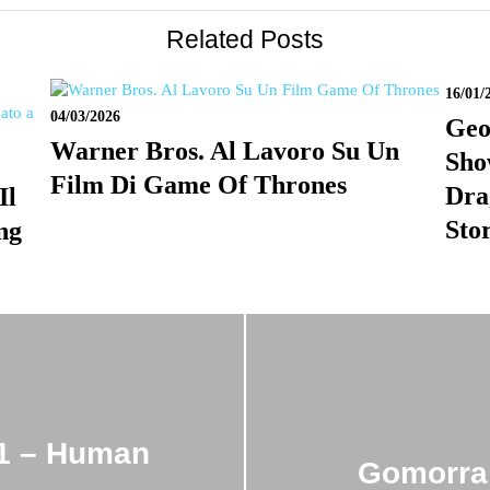
Related Posts
16/01/
04/03/2026
Geo
Warner Bros. Al Lavoro Su Un
Sho
Film Di Game Of Thrones
Dra
Il
Sto
ng
1 – Human
Gomorra 