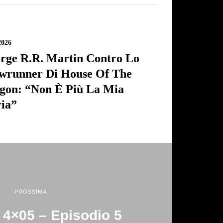
2026
rge R.R. Martin Contro Lo
wrunner Di House Of The
gon: “Non È Più La Mia
ria”
PROSSIMA
4×05 – Episodio 5