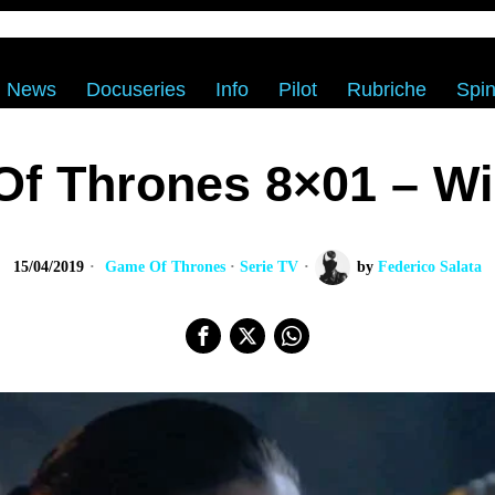
News
Docuseries
Info
Pilot
Rubriche
Spin
f Thrones 8×01 – Win
15/04/2019
Game Of Thrones
·
Serie TV
by
Federico Salata