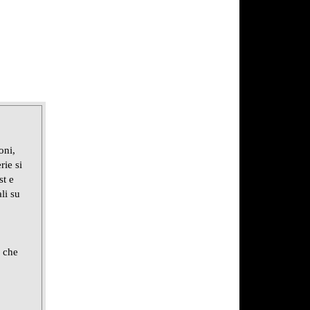
oni,
rie si
st e
li su
e che