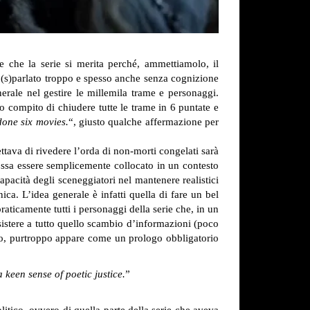
e che la serie si merita perché, ammettiamolo, il
 (s)parlato troppo e spesso anche senza cognizione
erale nel gestire le millemila trame e personaggi.
lo compito di chiudere tutte le trame in 6 puntate e
done six movies.
“, giusto qualche affermazione per
ttava di rivedere l’orda di non-morti congelati sarà
ssa essere semplicemente collocato in un contesto
apacità degli sceneggiatori nel mantenere realistici
ica. L’idea generale è infatti quella di fare un bel
raticamente tutti i personaggi della serie che, in un
sistere a tutto quello scambio d’informazioni (poco
 no, purtroppo appare come un prologo obbligatorio
 keen sense of poetic justice.
”
itico, ovvero di quella parte della serie che aveva