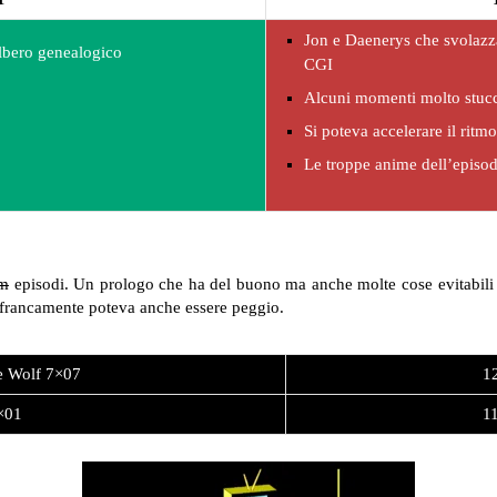
Jon e Daenerys che svolazza
lbero genealogico
CGI
Alcuni momenti molto stuc
Si poteva accelerare il ritmo
Le troppe anime dell’episod
lm
episodi. Un prologo che ha del buono ma anche molte cose evitabili e
ie: francamente poteva anche essere peggio.
 Wolf 7×07
12
8×01
11