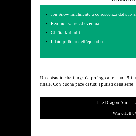
Jon Snow finalmente a conoscenza del suo a
Reunion varie ed eventuali
Gli Stark riuniti
Il lato politico dell’episodio
Un episodio che funge da prologo ai restanti 5
fi
finale. Con buona pace di tutti i puristi della ser
The Dragon And The
Winterfell 