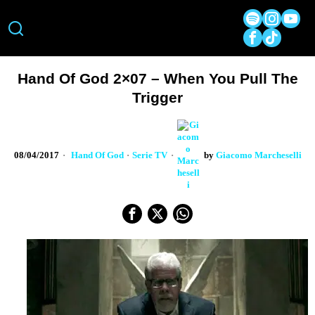
Hand Of God 2×07 – When You Pull The
Trigger
08/04/2017
Hand Of God
·
Serie TV
by
Giacomo Marcheselli