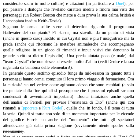
considerato sacro in molte culture) e citazioni (in particolare a
Duel
), per
poi passare a dialoghi che rivelano caratteri inediti e finora mai visti dei
personaggi (un Robert Boston che mette a dura prova la sua calma british e
l’accoppiata inedita Keith-Tessie).
Seguono le ormai solite scene di detection riguardo il programma
Bathwater del
compianto?
PJ Harris, ma stavolta da un punto di vista
(anche in questo caso) inedito in cui Crystal non è più l’inseguitrice ma la
preda (anche qui ritornano le metafore animalesche che accompagnano
quelle religiose in un gioco di rimandi e input visivi che denotano la
grande scrittura dietro l’episodio). Una preda aiutata poco (e male) dal
“team-Crystal” che non riesce ad esserle molto d’aiuto (vedi Denise e la sua
ingenuità da bambina delle elementari!).
In generale questo settimo episodio funge da mid-season in quanto tutti i
personaggi hanno ormai compiuto il loro primo viaggio di formazione. Ora
la curiosità sta nel vedere come agiranno adesso che sono cambiati (a solo
tre puntate dalla fine quindi si presuppone che i prossimi episodi saranno
condensati di avvenimenti importanti).
Buona intuizione anche quella
dell’analisi di Pernell per provare l'”esistenza di Dio” (anche qui con
rimandi a
Ippocrate
e
Kurt Godel
), quello che, in fondo, è il tema di tutta
la serie. Quindi si tratta non solo di un momento importante per le vicende
del giudice Harris ma anche del “momento” che tutti gli spettatori
attendevano già dalla prima stagione
(ovviamente niente spoiler sulla
risoluzione)
.