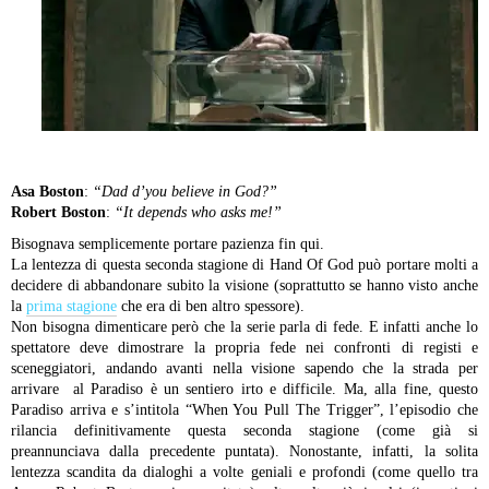
Asa Boston
:
“Dad d’you believe in God?”
Robert Boston
:
“It depends who asks me!”
Bisognava semplicemente portare pazienza fin qui.
La lentezza di questa seconda stagione di Hand Of God può portare molti a
decidere di abbandonare subito la visione (soprattutto se hanno visto anche
la
prima stagione
che era di ben altro spessore).
Non bisogna dimenticare però che la serie parla di fede. E infatti anche lo
spettatore deve dimostrare la propria fede nei confronti di registi e
sceneggiatori, andando avanti nella visione sapendo che la strada per
arrivare al Paradiso è un sentiero irto e difficile.
Ma, alla fine, questo
Paradiso arriva e s’intitola “When You Pull The Trigger”, l’episodio che
rilancia definitivamente questa seconda stagione (come già si
preannunciava dalla precedente puntata).
Nonostante, infatti, la solita
lentezza scandita da dialoghi a volte geniali e profondi (come quello tra