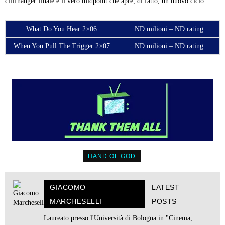
cliffhanger finale è il vero midpoint che apre, di fatto, un nuovo ciclo.
What Do You Hear 2×06
ND milioni – ND rating
When You Pull The Trigger 2×07
ND milioni – ND rating
HAND OF GOD
GIACOMO
LATEST
MARCHESELLI
POSTS
Laureato presso l'Università di Bologna in "Cinema,