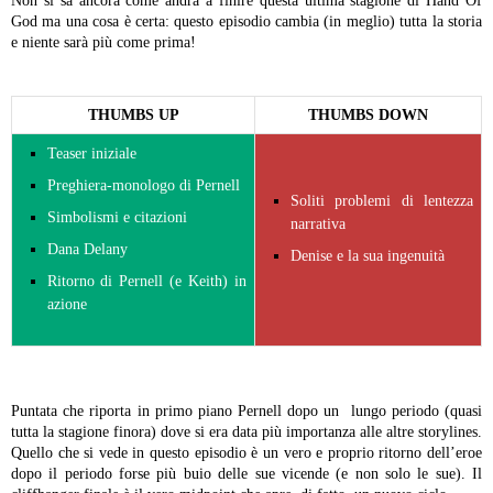
Non si sa ancora come andrà a finire questa ultima stagione di Hand Of
God ma una cosa è certa: questo episodio cambia (in meglio) tutta la storia
e niente sarà più come prima!
THUMBS UP
THUMBS DOWN
Teaser iniziale
Preghiera-monologo di Pernell
Soliti problemi di lentezza
Simbolismi e citazioni
narrativa
Dana Delany
Denise e la sua ingenuità
Ritorno di Pernell (e Keith) in
azione
Puntata che riporta in primo piano Pernell dopo un lungo periodo (quasi
tutta la stagione finora) dove si era data più importanza alle altre storylines.
Quello che si vede in questo episodio è un vero e proprio ritorno dell’eroe
dopo il periodo forse più buio delle sue vicende (e non solo le sue). Il