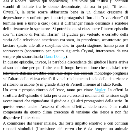
Asa e Robert Boston qui sopracitato), alte volte più insulsi (i continui
scambi di battute tra le donne denominate, da ora in poi, “il team-
Crystal”), la serie scorre abbastanza bene in un climax crescente di
depressione e sconforto per i nostri protagonisti fino alla “rivelazione” (il
termine non è usato a caso) ossia il cliffhanger finale destinato a scuotere
definitivamente lo spettatore.
Si potrebbe quasi riassumere l’intero episodio
con “il ritorno di Pernell Harris”. Il giudice più violento e corrotto della
storia della televisione americana era stato, in precedenza, accantonato per
lasciare spazio alle altre storylines che, in questa stagione, hanno preso il
sopravvento (soprattutto per quanto riguarda Crystal, interpretata da una
sempre più straordinaria
Dana Delany
).
In questo episodio, invece, la parabola discendente del giudice Harris arriva
al suo culmine per poi finire con il lungo
bestemmione che qualsiasi rete
televisiva italiana avrebbe censurato dopo due secondi
monologo-preghiera
sull’altare della chiesa che dà il via al ribaltamento finale della situazione e
al ritorno in azione (e in grande stile) di Pernell insieme al fidato Keith.
Un vero e proprio ritorno dell’eroe, tanto per citare
Vogler
. In effetti la
struttura dell’episodio è fatta per creare crescenti momenti di tensione sugli
avvenimenti che riguardano il giudice e gli altri protagonisti della serie. In
questo senso, anche l’assenza d’azione effettiva delle scene è in realtà
compensata da questo clima crescente di tensione che riesce a non far
disperdere l’attenzione.
A cominciare dal teaser iniziale, dal forte impatto emotivo e con continui
rimandi simbolici (l’uccisione del cervo che è da sempre un animale