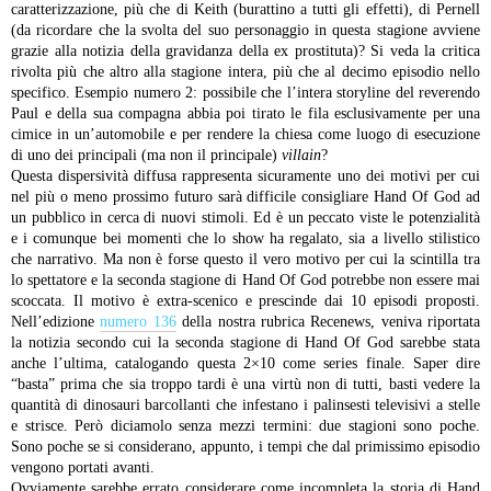
caratterizzazione, più che di Keith (burattino a tutti gli effetti), di Pernell
(da ricordare che la svolta del suo personaggio in questa stagione avviene
grazie alla notizia della gravidanza della ex prostituta)? Si veda la critica
rivolta più che altro alla stagione intera, più che al decimo episodio nello
specifico.
Esempio numero 2: possibile che l’intera storyline del reverendo
Paul e della sua compagna abbia poi tirato le fila esclusivamente per una
cimice in un’automobile e per rendere la chiesa come luogo di esecuzione
di uno dei principali (ma non il principale)
villain
?
Questa dispersività diffusa rappresenta sicuramente uno dei motivi per cui
nel più o meno prossimo futuro sarà difficile consigliare Hand Of God ad
un pubblico in cerca di nuovi stimoli. Ed è un peccato viste le potenzialità
e i comunque bei momenti che lo show ha regalato, sia a livello stilistico
che narrativo.
Ma non è forse questo il vero motivo per cui la scintilla tra
lo spettatore e la seconda stagione di Hand Of God potrebbe non essere mai
scoccata. Il motivo è extra-scenico e prescinde dai 10 episodi proposti.
Nell’edizione
numero 136
della nostra rubrica Recenews, veniva riportata
la notizia secondo cui la seconda stagione di Hand Of God sarebbe stata
anche l’ultima, catalogando questa 2×10 come series finale. Saper dire
“basta” prima che sia troppo tardi è una virtù non di tutti, basti vedere la
quantità di dinosauri barcollanti che infestano i palinsesti televisivi a stelle
e strisce. Però diciamolo senza mezzi termini: due stagioni sono poche.
Sono poche se si considerano, appunto, i tempi che dal primissimo episodio
vengono portati avanti.
Ovviamente sarebbe errato considerare come incompleta la storia di Hand