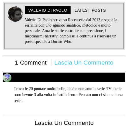
VALERIO DI PAOLO
LATEST POSTS
Valerio Di Paolo scrive su Recenserie dal 2013 e segue la
serialità con uno sguardo analitico, metodico e molto
personale. Ama le storie costruite con precisione, i
meccanismi narrativi complessi e continua a riservare un
posto speciale a Doctor Who.
1 Comment
Lascia Un Commento
Domenico
25/12/2020 alle 00:56
ha
detto:
Trovo le 20 puntate molto belle, io che non amo le serie TV me le
sono bevute 3 alla volta in battibaleno.. Peccato non ci sia una terza
serie..
Lascia Un Commento