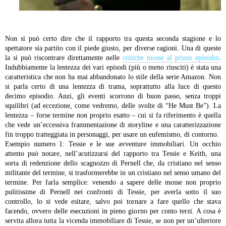
Non si può certo dire che il rapporto tra questa seconda stagione e lo
spettatore sia partito con il piede giusto, per diverse ragioni. Una di queste
la si può riscontrare direttamente nelle
critiche mosse al primo episodio
.
Indubbiamente la lentezza dei vari episodi (più o meno riusciti) è stata una
caratteristica che non ha mai abbandonato lo stile della serie Amazon. Non
si parla certo di una lentezza di trama, soprattutto alla luce di questo
decimo episodio. Anzi, gli eventi scorrono di buon passo, senza troppi
squilibri (ad eccezione, come vedremo, delle svolte di “He Must Be”). La
lentezza – forse termine non proprio esatto – cui si fa riferimento è quella
che vede un’eccessiva frammentazione di storyline e una caratterizzazione
fin troppo tratteggiata in personaggi, per usare un eufemismo, di contorno.
Esempio numero 1: Tessie e le sue avventure immobiliari. Un occhio
attento può notare, nell’acutizzarsi del rapporto tra Tessie e Keith, una
sorta di redenzione dello scagnozzo di Pernell che, da cristiano nel senso
militante del termine, si trasformerebbe in un cristiano nel senso umano del
termine. Per farla semplice: venendo a sapere delle mosse non proprio
pulitissime di Pernell nei confronti di Tessie, per averla sotto il suo
controllo, lo si vede esitare, salvo poi tornare a fare quello che stava
facendo, ovvero delle esecuzioni in pieno giorno per conto terzi. A cosa è
servita allora tutta la vicenda immobiliare di Tessie, se non per un’ulteriore