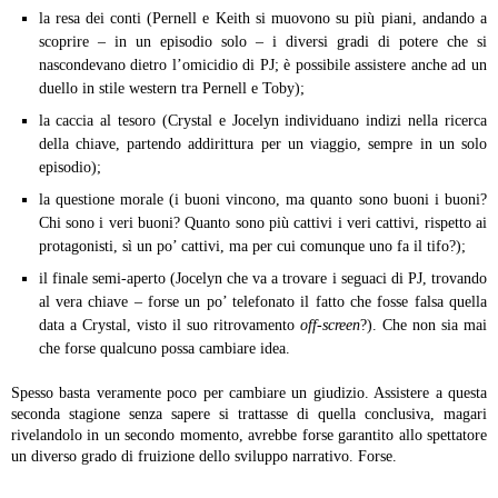
la resa dei conti (Pernell e Keith si muovono su più piani, andando a
scoprire – in un episodio solo – i diversi gradi di potere che si
nascondevano dietro l’omicidio di PJ; è possibile assistere anche ad un
duello in stile western tra Pernell e Toby);
la caccia al tesoro (Crystal e Jocelyn individuano indizi nella ricerca
della chiave, partendo addirittura per un viaggio, sempre in un solo
episodio);
la questione morale (i buoni vincono, ma quanto sono buoni i buoni?
Chi sono i veri buoni? Quanto sono più cattivi i veri cattivi, rispetto ai
protagonisti, sì un po’ cattivi, ma per cui comunque uno fa il tifo?);
il finale semi-aperto (Jocelyn che va a trovare i seguaci di PJ, trovando
al vera chiave – forse un po’ telefonato il fatto che fosse falsa quella
data a Crystal, visto il suo ritrovamento
off-screen
?). Che non sia mai
che forse qualcuno possa cambiare idea.
Spesso basta veramente poco per cambiare un giudizio. Assistere a questa
seconda stagione senza sapere si trattasse di quella conclusiva, magari
rivelandolo in un secondo momento, avrebbe forse garantito allo spettatore
un diverso grado di fruizione dello sviluppo narrativo. Forse.