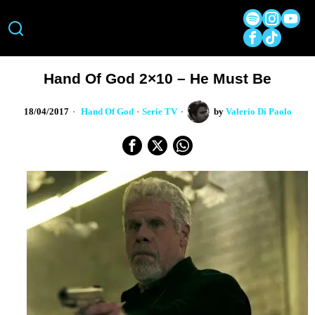
Hand Of God 2×10 – He Must Be
18/04/2017
Hand Of God
·
Serie TV
by
Valerio Di Paolo