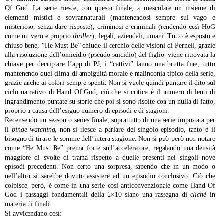
Of God. La serie riesce, con questo finale, a mescolare un insieme di
elementi mistici e sovrannaturali (mantenendosi sempre sul vago e
misterioso, senza dare risposte), criminosi e criminali (rendendo così HoG
come un vero e proprio
thriller
), legali, aziendali, umani. Tutto è esposto e
chiuso bene, “He Must Be” chiude il cerchio delle visioni di Pernell, grazie
alla risoluzione dell’omicidio (pseudo-suicidio) del figlio, viene ritrovata la
chiave per decriptare l’app di PJ, i “cattivi” fanno una brutta fine, tutto
mantenendo quel clima di ambiguità morale e malinconia tipico della serie,
grazie anche ai colori sempre spenti. Non si vuole quindi puntare il dito sul
ciclo narrativo di Hand Of God, ciò che si critica è il numero di lenti di
ingrandimento puntate su storie che poi si sono risolte con un nulla di fatto,
proprio a causa dell’esiguo numero di episodi e di stagioni.
Recensendo un season o series finale, soprattutto di una serie impostata per
il
binge watching
, non si riesce a parlare del singolo episodio, tanto è il
bisogno di tirare le somme dell’intera stagione. Non si può però non notare
come “He Must Be” prema forte sull’acceleratore, regalando una densità
maggiore di svolte di trama rispetto a quelle presenti nei singoli nove
episodi precedenti. Non certo una sorpresa, sapendo che in un modo o
nell’altro si sarebbe dovuto assistere ad un episodio conclusivo. Ciò che
colpisce, però, è come in una serie così anticonvenzionale come Hand Of
God i passaggi fondamentali della 2×10 siano una rassegna di
cliché
in
materia di finali.
Si avvicendano così: