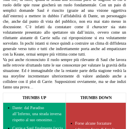
ruolo delle spie russe giocherà un ruolo fondamentale. Con un paio di
semplici domande Saul è riuscito (grazie ad una visione oggettiva
dall’esterno) a mettere in dubbio l’affidabilità di Dante, un personaggio
che, anche dal punto di vista del pubblico, non era mai stato messo in
discussione. C’è infatti da constatare come il
character
sia stato
volutamente presentato allo spettatore sin dall’inizio, ovvero come un
riluttante aiutante di Carrie sulla cui riproposizione si era volutamente
sorvolato. In pochi istanti si riesce quindi a costruire un clima di diffidenza
generale verso tutto e tutti che indirettamente porta anche ad empatizzare
con la Keane, ormai sempre più vittima come tutti.
Va poi anche riconosciuto il ruolo sempre più rilevante di Saul che lavora
nelle retrovie sfruttando tutte le sue conoscenze per valutare la gravità della
situazione. Ed è immaginabile che la restante parte della stagione vedrà la
sua
storyline
incrementare ulteriormente di valore andando anche a
collidere con il plot di Carrie. Supposizioni ovviamente, ma se due indizi
fanno una prova…
THUMBS UP
THUMBS DOWN
Dante: dal Paradiso
all’Inferno, una strada inversa
rispetto al suo omonimo…
Forse alcune forzature
Carrie e Saul finalmente faccia