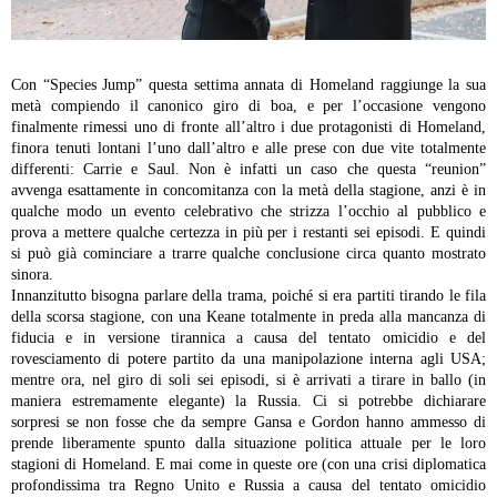
Con “Species Jump” questa settima annata di Homeland raggiunge la sua
metà compiendo il canonico giro di boa, e per l’occasione vengono
finalmente rimessi uno di fronte all’altro i due protagonisti di Homeland,
finora tenuti lontani l’uno dall’altro e alle prese con due vite totalmente
differenti: Carrie e Saul. Non è infatti un caso che questa “reunion”
avvenga esattamente in concomitanza con la metà della stagione, anzi è in
qualche modo un evento celebrativo che strizza l’occhio al pubblico e
prova a mettere qualche certezza in più per i restanti sei episodi. E quindi
si può già cominciare a trarre qualche conclusione circa quanto mostrato
sinora.
Innanzitutto bisogna parlare della trama, poiché si era partiti tirando le fila
della scorsa stagione, con una Keane totalmente in preda alla mancanza di
fiducia e in versione tirannica a causa del tentato omicidio e del
rovesciamento di potere partito da una manipolazione interna agli USA;
mentre ora, nel giro di soli sei episodi, si è arrivati a tirare in ballo (in
maniera estremamente elegante) la Russia. Ci si potrebbe dichiarare
sorpresi se non fosse che da sempre Gansa e Gordon hanno ammesso di
prende liberamente spunto dalla situazione politica attuale per le loro
stagioni di Homeland. E mai come in queste ore (con una crisi diplomatica
profondissima tra Regno Unito e Russia a causa del tentato omicidio