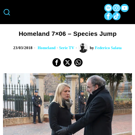
Homeland 7×06 – Species Jump
23/03/2018
Homeland
·
Serie TV
by
Federico Salata