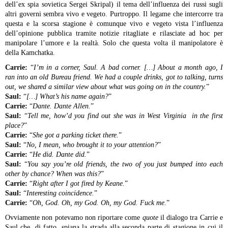
dell’ex spia sovietica Sergei Skripal) il tema dell’influenza dei russi sugli
altri governi sembra vivo e vegeto. Purtroppo.
Il legame che intercorre tra
questa e la scorsa stagione è comunque vivo e vegeto vista l’influenza
dell’opinione pubblica tramite notizie ritagliate e rilasciate ad hoc per
manipolare l’umore e la realtà. Solo che questa volta il manipolatore è
della Kamchatka.
Carrie:
“
I’m in a corner, Saul. A bad corner. […] About a month ago, I
ran into an old Bureau friend. We had a couple drinks, got to talking, turns
out, we shared a similar view about what was going on in the country.
”
Saul:
“
[…] What’s his name again?
”
Carrie:
“
Dante. Dante Allen.
”
Saul:
“
Tell me, how’d you find out she was in West Virginia in the first
place?
”
Carrie:
“
She got a parking ticket there.
”
Saul:
“
No, I mean, who brought it to your attention?
”
Carrie:
“
He did. Dante did.
”
Saul:
“
You say you’re old friends, the two of you just bumped into each
other by chance? When was this?
”
Carrie:
“
Right after I got fired by Keane.
”
Saul:
“
Interesting coincidence.
”
Carrie:
“
Oh, God. Oh, my God. Oh, my God. Fuck me.
”
Ovviamente non potevamo non riportare come
quote
il dialogo tra Carrie e
Saul che, di fatto, spiana la strada alla seconda parte di stagione in cui il