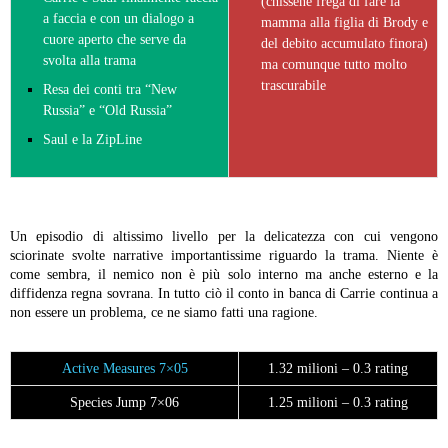
(chissene frega di fare la
a faccia e con un dialogo a
mamma alla figlia di Brody e
cuore aperto che serve da
del debito accumulato finora)
svolta alla trama
ma comunque tutto molto
trascurabile
Resa dei conti tra “New
Russia” e “Old Russia”
Saul e la ZipLine
Un episodio di altissimo livello per la delicatezza con cui vengono
sciorinate svolte narrative importantissime riguardo la trama. Niente è
come sembra, il nemico non è più solo interno ma anche esterno e la
diffidenza regna sovrana. In tutto ciò il conto in banca di Carrie continua a
non essere un problema, ce ne siamo fatti una ragione.
Active Measures 7×05
1.32 milioni – 0.3 rating
Species Jump 7×06
1.25 milioni – 0.3 rating