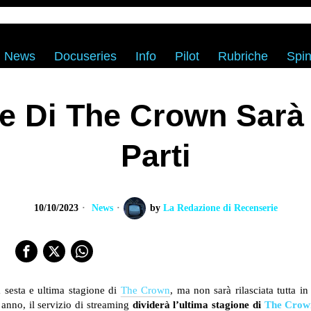
News
Docuseries
Info
Pilot
Rubriche
Spin
ne Di The Crown Sarà 
Parti
10/10/2023
News
by
La Redazione di Recenserie
 sesta e ultima stagione di
The Crown
, ma non sarà rilasciata tutta in
 anno, il servizio di streaming
dividerà l’ultima stagione di
The Crow