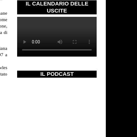
IL CALENDARIO DELLE
USCITE
mane
come
one,
a di
iana
97 a
wles
IL PODCAST
tato