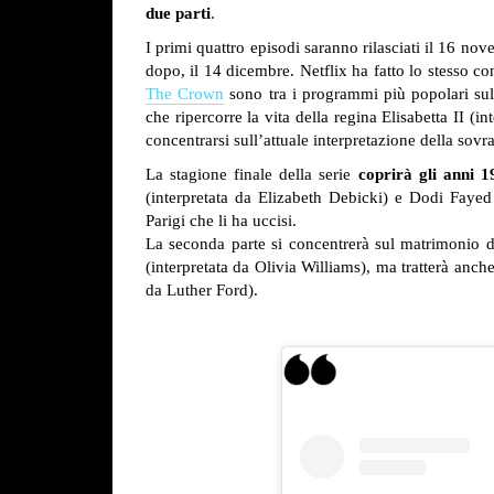
due parti
.
I primi quattro episodi saranno rilasciati il 16 no
dopo, il 14 dicembre. Netflix ha fatto lo stesso co
The Crown
sono tra i programmi più popolari sull
che ripercorre la vita della regina Elisabetta II (
concentrarsi sull’attuale interpretazione della sov
La stagione finale della serie
coprirà gli anni 
(interpretata da Elizabeth Debicki) e Dodi Fayed
Parigi che li ha uccisi.
La seconda parte si concentrerà sul matrimonio d
(interpretata da Olivia Williams), ma tratterà anch
da Luther Ford).