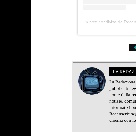
Un post condiviso da Recen
N
LA REDAZ
La Redazione d
pubblicati new
nome della red
notizie, comun
informativi pu
Recenserie seg
cinema con re