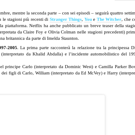
vembre, mentre la seconda parte – con sei episodi – seguirà quattro setti
n le stagioni più recenti di
Stranger Things
,
You
e
The Witcher
, che 
a piattaforma. Netflix ha anche pubblicato un breve teaser della stagi
interpretata da Claire Foy e Olivia Colman nelle stagioni precedenti) prim
rana britannica da parte di Imelda Staunton.
1997-2005
. La prima parte racconterà la relazione tra la principessa D
 (interpretato da Khalid Abdalla) e l’incidente automobilistico del 19
el principe Carlo (interpretato da Dominic West) e Camilla Parker Bo
e dei figli di Carlo, William (interpretato da Ed McVey) e Harry (interpre