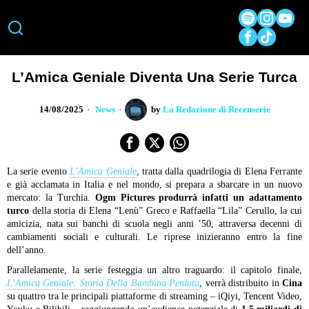
L’Amica Geniale Diventa Una Serie Turca
14/08/2025
News
by
La Redazione di Recenserie
La serie evento
L’Amica Geniale
, tratta dalla quadrilogia di Elena Ferrante
e già acclamata in Italia e nel mondo, si prepara a sbarcare in un nuovo
mercato: la Turchia.
Ogm Pictures produrrà infatti un adattamento
turco
della storia di Elena “Lenù” Greco e Raffaella “Lila” Cerullo, la cui
amicizia, nata sui banchi di scuola negli anni ’50, attraversa decenni di
cambiamenti sociali e culturali. Le riprese inizieranno entro la fine
dell’anno.
Parallelamente, la serie festeggia un altro traguardo: il capitolo finale,
L’Amica Geniale: Storia Della Bambina Perduta
, verrà distribuito in
Cina
su quattro tra le principali piattaforme di streaming – iQiyi, Tencent Video,