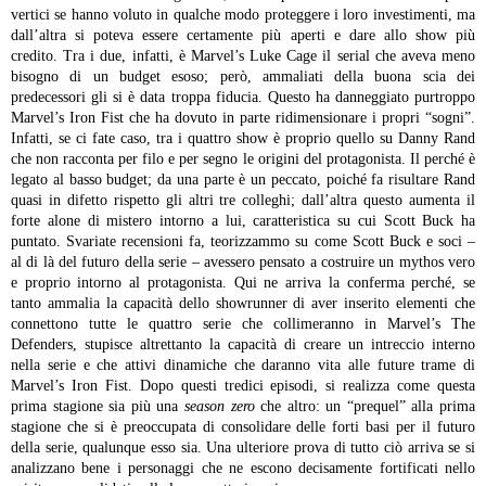
vertici se hanno voluto in qualche modo proteggere i loro investimenti, ma
dall’altra si poteva essere certamente più aperti e dare allo show più
credito. Tra i due, infatti, è Marvel’s Luke Cage il serial che aveva meno
bisogno di un budget esoso; però, ammaliati della buona scia dei
predecessori gli si è data troppa fiducia. Questo ha danneggiato purtroppo
Marvel’s Iron Fist che ha dovuto in parte ridimensionare i propri “sogni”.
Infatti, se ci fate caso, tra i quattro show è proprio quello su Danny Rand
che non racconta per filo e per segno le origini del protagonista. Il perché è
legato al basso budget; da una parte è un peccato, poiché fa risultare Rand
quasi in difetto rispetto gli altri tre colleghi; dall’altra questo aumenta il
forte alone di mistero intorno a lui, caratteristica su cui Scott Buck ha
puntato.
Svariate recensioni fa, teorizzammo su come Scott Buck e soci –
al di là del futuro della serie – avessero pensato a costruire un mythos vero
e proprio intorno al protagonista. Qui ne arriva la conferma perché, se
tanto ammalia la capacità dello showrunner di aver inserito elementi che
connettono tutte le quattro serie che collimeranno in Marvel’s The
Defenders, stupisce altrettanto la capacità di creare un intreccio interno
nella serie e che attivi dinamiche che daranno vita alle future trame di
Marvel’s Iron Fist. Dopo questi tredici episodi, si realizza come questa
prima stagione sia più una
season zero
che altro: un “prequel” alla prima
stagione che si è preoccupata di consolidare delle forti basi per il futuro
della serie, qualunque esso sia. Una ulteriore prova di tutto ciò arriva se si
analizzano bene i personaggi che ne escono decisamente fortificati nello