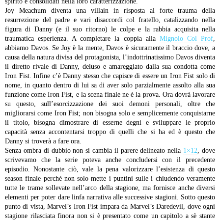
spirito e consolidati nella loro caratterizzazione.
Joy Meachum diventa una villain in risposta al forte trauma della
resurrezione del padre e vari disaccordi col fratello, catalizzando nella
figura di Danny (e il suo ritorno) le colpe e la rabbia acquisita nella
traumatica esperienza. A completare la coppia alla
Mignolo Col Prof
,
abbiamo Davos. Se Joy è la mente, Davos è sicuramente il braccio dove, a
causa della natura divisa del protagonista, l’indottrinatissimo Davos diventa
il diretto rivale di Danny, deluso e amareggiato dalla sua condotta come
Iron Fist. Infine c’è Danny stesso che capisce di essere un Iron Fist solo di
nome, in quanto dentro di lui sa di aver solo parzialmente assolto alla sua
funzione come Iron Fist, e la scena finale ne è la prova. Ora dovrà lavorare
su questo, sull’esorcizzazione dei suoi demoni personali, oltre che
migliorarsi come Iron Fist; non bisogna solo e semplicemente conquistarne
il titolo, bisogna dimostrare di esserne degni e sviluppare le proprio
capacità senza accontentarsi troppo di quelli che si ha ed è questo che
Danny si troverà a fare ora.
Senza ombra di dubbio non si cambia il parere delineato nella
1×12
, dove
scrivevamo che la serie poteva anche concludersi con il precedente
episodio. Nonostante ciò, vale la pena valorizzare l’esistenza di questo
season finale perché non solo mette i puntini sulle i chiudendo veramente
tutte le trame sollevate nell’arco della stagione, ma fornisce anche diversi
elementi per poter dare linfa narrativa alle successive stagioni. Sotto questo
punto di vista, Marvel’s Iron Fist impara da Marvel’s Daredevil, dove ogni
stagione rilasciata finora non si è presentato come un capitolo a sè stante