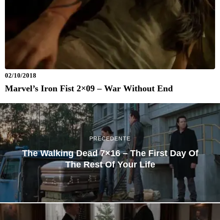
02/10/2018
Marvel’s Iron Fist 2×09 – War Without End
PRECEDENTE
The Walking Dead 7×16 – The First Day Of
The Rest Of Your Life