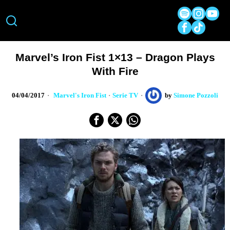
Marvel’s Iron Fist 1×13 – Dragon Plays
With Fire
04/04/2017
Marvel's Iron Fist
·
Serie TV
by
Simone Pozzoli