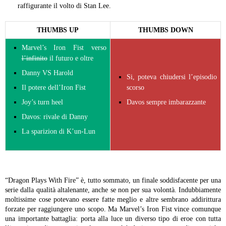
raffigurante il volto di Stan Lee.
THUMBS UP
THUMBS DOWN
Marvel’s Iron Fist verso
l’infinito
il futuro e oltre
Danny VS Harold
Si, poteva chiudersi l’episodio
Il potere dell’Iron Fist
scorso
Joy’s turn heel
Davos sempre imbarazzante
Davos: rivale di Danny
La sparizion di K’un-Lun
“Dragon Plays With Fire” è, tutto sommato, un finale soddisfacente per una
serie dalla qualità altalenante, anche se non per sua volontà. Indubbiamente
moltissime cose potevano essere fatte meglio e altre sembrano addirittura
forzate per raggiungere uno scopo. Ma Marvel’s Iron Fist vince comunque
una importante battaglia: porta alla luce un diverso tipo di eroe con tutta