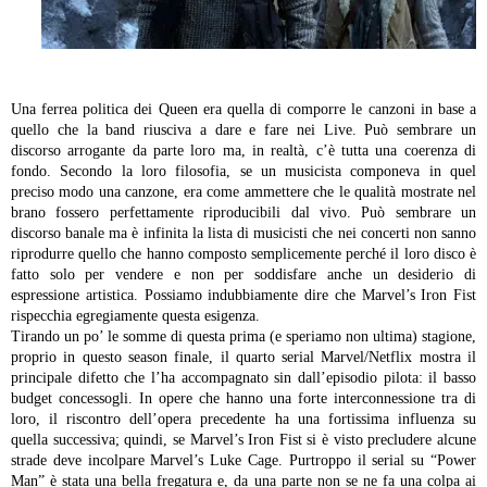
Una ferrea politica dei Queen era quella di comporre le canzoni in base a
quello che la band riusciva a dare e fare nei Live. Può sembrare un
discorso arrogante da parte loro ma, in realtà, c’è tutta una coerenza di
fondo. Secondo la loro filosofia, se un musicista componeva in quel
preciso modo una canzone, era come ammettere che le qualità mostrate nel
brano fossero perfettamente riproducibili dal vivo. Può sembrare un
discorso banale ma è infinita la lista di musicisti che nei concerti non sanno
riprodurre quello che hanno composto semplicemente perché il loro disco è
fatto solo per vendere e non per soddisfare anche un desiderio di
espressione artistica. Possiamo indubbiamente dire che Marvel’s Iron Fist
rispecchia egregiamente questa esigenza.
Tirando un po’ le somme di questa prima (e speriamo non ultima) stagione,
proprio in questo season finale, il quarto serial Marvel/Netflix mostra il
principale difetto che l’ha accompagnato sin dall’episodio pilota: il basso
budget concessogli. In opere che hanno una forte interconnessione tra di
loro, il riscontro dell’opera precedente ha una fortissima influenza su
quella successiva; quindi, se Marvel’s Iron Fist si è visto precludere alcune
strade deve incolpare Marvel’s Luke Cage. Purtroppo il serial su “Power
Man” è stata una bella fregatura e, da una parte non se ne fa una colpa ai