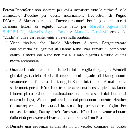
Poteva RecenSerie non sbattersi per voi a raccattare tutte le curiosità, e le
ammiccate d’occhio per questa incarnazione live-action di Pugno
D’Acciaio? Maccerto che no! Doveva eccome! Per la gioia dei nostri
carissimi lettori, di seguito, come fatto per
Marvel’s Agents Of
S.H.I.E.L.D.
,
Marvel’s Agent Carter
e
Marvel’s Daredevil
eccovi la
“guida” a tutti i vari easter eggs e trivia sulla puntata.
Viene rivelato che Harold Meachum è stato l’organizzatore
dell’omicidio dei genitori di Danny Rand. Nei fumetti il complotto
dietro la morte dei Rand non c’è e la loro dipartita è frutto di una
morte accidentale.
Quando Harold dice che era forte in lui la voglia di spingere Wendell
giù dal grattacielo. si cita il modo in cui il padre di Danny muore
veramente nel fumetto. La famiglia Rand, infatti, non è mai andata
sulle montagne di K’un-Lun tramite aereo ma bensì a piedi, scalando
l’intero picco. Giunti a destinazione, vennero assaliti dai lupi e si
misero in fuga; Wendell poi precipitò dal promontorio mentre Heather
(la madre) venne sbranata dal branco di lupi per salvare il figlio. Per
un caso fortuito, Danny trovò l’accesso a K’un-Lun e venne adottato
dalla città per essere addestrato e diventare così Iron Fist.
Durante una sequenza ambientata in un vicolo, compare un poster