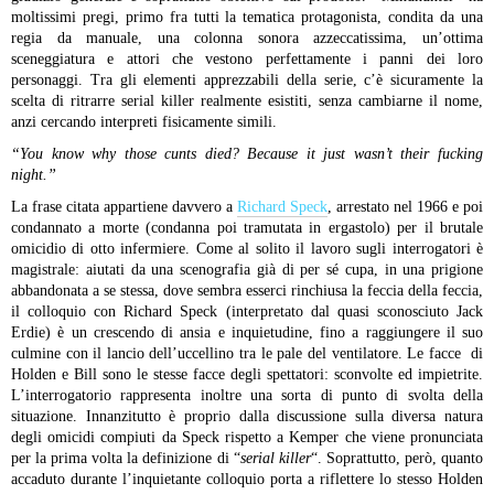
moltissimi pregi, primo fra tutti la tematica protagonista, condita da una
regia da manuale, una colonna sonora azzeccatissima, un’ottima
sceneggiatura e attori che vestono perfettamente i panni dei loro
personaggi. Tra gli elementi apprezzabili della serie, c’è sicuramente la
scelta di ritrarre serial killer realmente esistiti, senza cambiarne il nome,
anzi cercando interpreti fisicamente simili.
“You know why those cunts died? Because it just wasn’t their fucking
night.”
La frase citata appartiene davvero a
Richard Speck
, arrestato nel 1966 e poi
condannato a morte (condanna poi tramutata in ergastolo) per il brutale
omicidio di otto infermiere. Come al solito il lavoro sugli interrogatori è
magistrale: aiutati da una scenografia già di per sé cupa, in una prigione
abbandonata a se stessa, dove sembra esserci rinchiusa la feccia della feccia,
il colloquio con Richard Speck (interpretato dal quasi sconosciuto Jack
Erdie) è un crescendo di ansia e inquietudine, fino a raggiungere il suo
culmine con il lancio dell’uccellino tra le pale del ventilatore. Le facce di
Holden e Bill sono le stesse facce degli spettatori: sconvolte ed impietrite.
L’interrogatorio rappresenta inoltre una sorta di punto di svolta della
situazione. Innanzitutto è proprio dalla discussione sulla diversa natura
degli omicidi compiuti da Speck rispetto a Kemper che viene pronunciata
per la prima volta la definizione di “
serial killer
“. Soprattutto, però, quanto
accaduto durante l’inquietante colloquio porta a riflettere lo stesso Holden