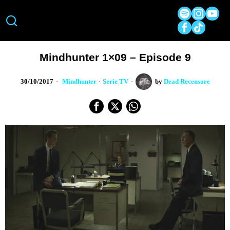
Mindhunter 1×09 – Episode 9
30/10/2017
Mindhunter
·
Serie TV
by
Dead Recensore