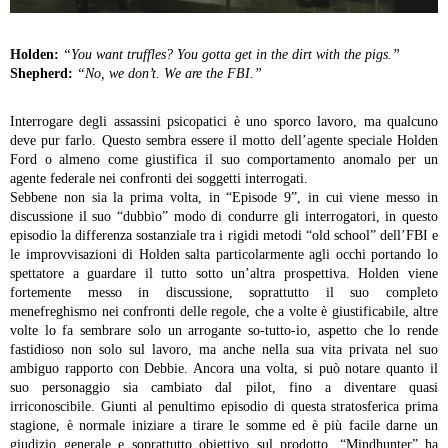
Holden:
“You want truffles? You gotta get in the dirt with the pigs.”
Shepherd:
“No, we don’t. We are the FBI.”
Interrogare degli assassini psicopatici è uno sporco lavoro, ma qualcuno
deve pur farlo. Questo sembra essere il motto dell’agente speciale Holden
Ford o almeno come giustifica il suo comportamento anomalo per un
agente federale nei confronti dei soggetti interrogati.
Sebbene non sia la prima volta, in “Episode 9”, in cui viene messo in
discussione il suo “dubbio” modo di condurre gli interrogatori, in questo
episodio la differenza sostanziale tra i rigidi metodi “old school” dell’FBI e
le improvvisazioni di Holden salta particolarmente agli occhi portando lo
spettatore a guardare il tutto sotto un’altra prospettiva. Holden viene
fortemente messo in discussione, soprattutto il suo completo
menefreghismo nei confronti delle regole, che a volte è giustificabile, altre
volte lo fa sembrare solo un arrogante so-tutto-io, aspetto che lo rende
fastidioso non solo sul lavoro, ma anche nella sua vita privata nel suo
ambiguo rapporto con Debbie. Ancora una volta, si può notare quanto il
suo personaggio sia cambiato dal pilot, fino a diventare quasi
irriconoscibile.
Giunti al penultimo episodio di questa stratosferica prima
stagione, è normale iniziare a tirare le somme ed è più facile darne un
giudizio generale e soprattutto obiettivo sul prodotto. “Mindhunter” ha