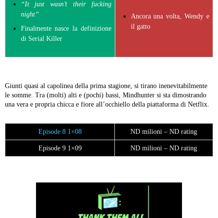
“It just wasn’t their fucking
night”
Ancora una volta, Wendy e
il gatto
Finalmente nasce la definizione
di Serial Killer
Giunti quasi al capolinea della prima stagione, si tirano inenevitabilmente
le somme. Tra (molti) alti e (pochi) bassi, Mindhunter si sta dimostrando
una vera e propria chicca e fiore all’occhiello della piattaforma di Netflix.
Episode 8 1×08
ND milioni – ND rating
Episode 9 1×09
ND milioni – ND rating