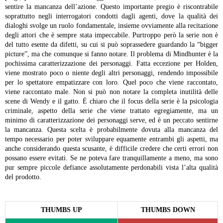
sentire la mancanza dell’azione. Questo importante pregio è riscontrabile
soprattutto negli interrogatori condotti dagli agenti, dove la qualità dei
dialoghi svolge un ruolo fondamentale, insieme ovviamente alla recitazione
degli attori che è sempre stata impeccabile. Purtroppo però la serie non è
del tutto esente da difetti, su cui si può soprassedere guardando la “bigger
picture”, ma che comunque si fanno notare. Il problema di Mindhunter è la
pochissima caratterizzazione dei personaggi. Fatta eccezione per Holden,
viene mostrato poco o niente degli altri personaggi, rendendo impossibile
per lo spettatore empatizzare con loro. Quel poco che viene raccontato,
viene raccontato male. Non si può non notare la completa inutilità delle
scene di Wendy e il gatto.
È chiaro che il focus della serie è la psicologia
criminale, aspetto della serie che viene trattato egregiamente, ma un
minimo di caratterizzazione dei personaggi serve, ed è un peccato sentirne
la mancanza. Questa scelta è probabilmente dovuta alla mancanza del
tempo necessario per poter sviluppare equamente entrambi gli aspetti, ma
anche considerando questa scusante, è difficile credere che certi errori non
possano essere evitati. Se ne poteva fare tranquillamente a meno, ma sono
pur sempre piccole defiance assolutamente perdonabili vista l’alta qualità
del prodotto.
THUMBS UP
THUMBS DOWN