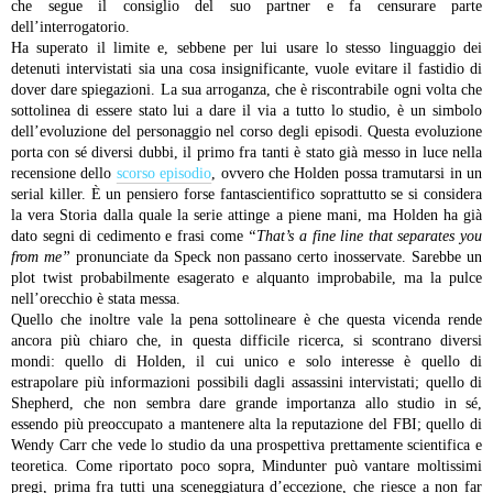
che segue il consiglio del suo partner e fa censurare parte
dell’interrogatorio.
Ha superato il limite e, sebbene per lui usare lo stesso linguaggio dei
detenuti intervistati sia una cosa insignificante, vuole evitare il fastidio di
dover dare spiegazioni. La sua arroganza, che è riscontrabile ogni volta che
sottolinea di essere stato lui a dare il via a tutto lo studio, è un simbolo
dell’evoluzione del personaggio nel corso degli episodi. Questa evoluzione
porta con sé diversi dubbi, il primo fra tanti è stato già messo in luce nella
recensione dello
scorso episodio
, ovvero che Holden possa tramutarsi in un
serial killer. È un pensiero forse fantascientifico soprattutto se si considera
la vera Storia dalla quale la serie attinge a piene mani, ma Holden ha già
dato segni di cedimento e frasi come
“That’s a fine line that separates you
from me”
pronunciate da Speck
non passano certo inosservate. Sarebbe un
plot twist probabilmente esagerato e alquanto improbabile, ma la pulce
nell’orecchio è stata messa.
Quello che inoltre vale la pena sottolineare è che questa vicenda rende
ancora più chiaro che, in questa difficile ricerca, si scontrano diversi
mondi: quello di Holden, il cui unico e solo interesse è quello di
estrapolare più informazioni possibili dagli assassini intervistati; quello di
Shepherd, che non sembra dare grande importanza allo studio in sé,
essendo più preoccupato a mantenere alta la reputazione del FBI; quello di
Wendy Carr che vede lo studio da una prospettiva prettamente scientifica e
teoretica.
Come riportato poco sopra, Mindunter può vantare moltissimi
pregi, prima fra tutti una sceneggiatura d’eccezione, che riesce a non far