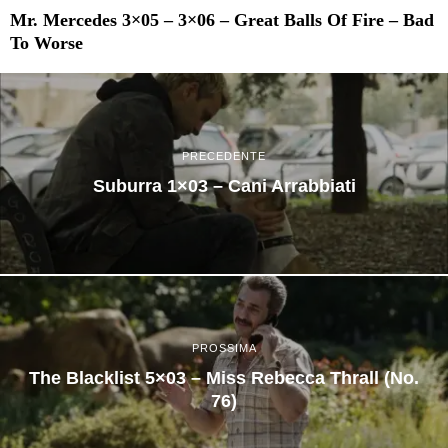
Mr. Mercedes 3×05 – 3×06 – Great Balls Of Fire – Bad
To Worse
PRECEDENTE
Suburra 1×03 – Cani Arrabbiati
PROSSIMA
The Blacklist 5×03 – Miss Rebecca Thrall (No.
76)