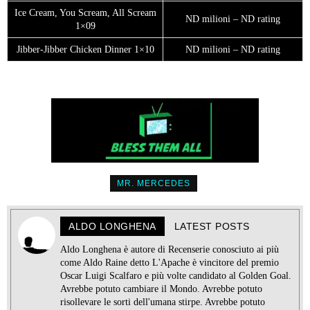
Ice Cream, You Scream, All Scream
ND milioni – ND rating
1×09
Jibber-Jibber Chicken Dinner 1×10
ND milioni – ND rating
MR. MERCEDES
ALDO LONGHENA
LATEST POSTS
Aldo Longhena è autore di Recenserie conosciuto ai più
come Aldo Raine detto L'Apache è vincitore del premio
Oscar Luigi Scalfaro e più volte candidato al Golden Goal.
Avrebbe potuto cambiare il Mondo. Avrebbe potuto
risollevare le sorti dell'umana stirpe. Avrebbe potuto