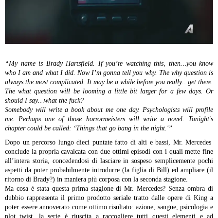
“My name is Brady Hartsfield. If you’re watching this, then…you know
who I am and what I did. Now I’m gonna tell you why. The why question is
always the most complicated. It may be a while before you really…get there.
The what question will be looming a little bit larger for a few days. Or
should I say…what the fuck?
Somebody will write a book about me one day. Psychologists will profile
me. Perhaps one of those horrormeisters will write a novel. Tonight’s
chapter could be called: ‘Things that go bang in the night.'”
Dopo un percorso lungo dieci puntate fatto di alti e bassi, Mr. Mercedes
conclude la propria cavalcata con due ottimi episodi con i quali mette fine
all’intera storia, concedendosi di lasciare in sospeso semplicemente pochi
aspetti da poter probabilmente introdurre (la figlia di Bill) ed ampliare (il
ritorno di Brady?) in maniera più corposa con la seconda stagione.
Ma cosa è stata questa prima stagione di Mr. Mercedes? Senza ombra di
dubbio rappresenta il primo prodotto seriale tratto dalle opere di King a
poter essere annoverato come ottimo risultato: azione, sangue, psicologia e
plot twist, la serie è riuscita a raccogliere tutti questi elementi e ad