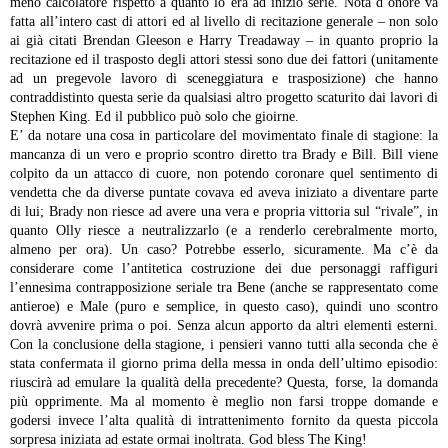
meno calcolatore rispetto a quanto lo era ad inizio serie. Nota d’onore va
fatta all’intero cast di attori ed al livello di recitazione generale – non solo
ai già citati Brendan Gleeson e Harry Treadaway – in quanto proprio la
recitazione ed il trasposto degli attori stessi sono due dei fattori (unitamente
ad un pregevole lavoro di sceneggiatura e trasposizione) che hanno
contraddistinto questa serie da qualsiasi altro progetto scaturito dai lavori di
Stephen King. Ed il pubblico può solo che gioirne.
E’ da notare una cosa in particolare del movimentato finale di stagione: la
mancanza di un vero e proprio scontro diretto tra Brady e Bill. Bill viene
colpito da un attacco di cuore, non potendo coronare quel sentimento di
vendetta che da diverse puntate covava ed aveva iniziato a diventare parte
di lui; Brady non riesce ad avere una vera e propria vittoria sul “rivale”, in
quanto Olly riesce a neutralizzarlo (e a renderlo cerebralmente morto,
almeno per ora). Un caso? Potrebbe esserlo, sicuramente. Ma c’è da
considerare come l’antitetica costruzione dei due personaggi raffiguri
l’ennesima contrapposizione seriale tra Bene (anche se rappresentato come
antieroe) e Male (puro e semplice, in questo caso), quindi uno scontro
dovrà avvenire prima o poi. Senza alcun apporto da altri elementi esterni.
Con la conclusione della stagione, i pensieri vanno tutti alla seconda che è
stata confermata il giorno prima della messa in onda dell’ultimo episodio:
riuscirà ad emulare la qualità della precedente? Questa, forse, la domanda
più opprimente. Ma al momento è meglio non farsi troppe domande e
godersi invece l’alta qualità di intrattenimento fornito da questa piccola
sorpresa iniziata ad estate ormai inoltrata.
God bless The King!