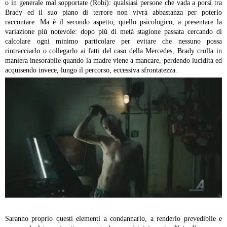
o in generale mal sopportate (Robi): qualsiasi persone che vada a porsi tra
Brady ed il suo piano di terrore non vivrà abbastanza per poterlo
raccontare. Ma è il secondo aspetto, quello psicologico, a presentare la
variazione più notevole: dopo più di metà stagione passata cercando di
calcolare ogni minimo particolare per evitare che nessuno possa
rintracciarlo o collegarlo ai fatti del caso della Mercedes, Brady crolla in
maniera inesorabile quando la madre viene a mancare, perdendo lucidità ed
acquisendo invece, lungo il percorso, eccessiva sfrontatezza.
Saranno proprio questi elementi a condannarlo, a renderlo prevedibile e