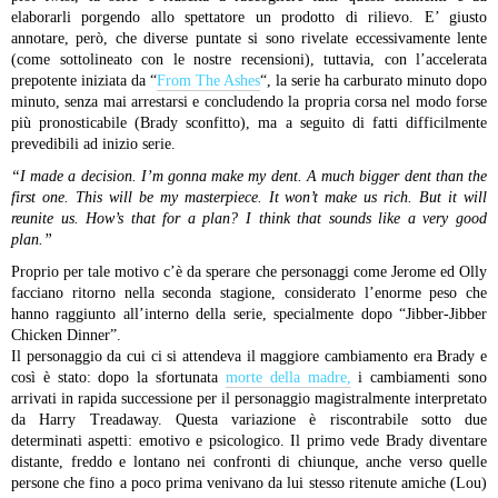
elaborarli porgendo allo spettatore un prodotto di rilievo. E’ giusto
annotare, però, che diverse puntate si sono rivelate eccessivamente lente
(come sottolineato con le nostre recensioni), tuttavia, con l’accelerata
prepotente iniziata da “
From The Ashes
“, la serie ha carburato minuto dopo
minuto, senza mai arrestarsi e concludendo la propria corsa nel modo forse
più pronosticabile (Brady sconfitto), ma a seguito di fatti difficilmente
prevedibili ad inizio serie.
“I made a decision. I’m gonna make my dent. A much bigger dent than the
first one. This will be my masterpiece. It won’t make us rich. But it will
reunite us. How’s that for a plan? I think that sounds like a very good
plan.”
Proprio per tale motivo c’è da sperare che personaggi come Jerome ed Olly
facciano ritorno nella seconda stagione, considerato l’enorme peso che
hanno raggiunto all’interno della serie, specialmente dopo “Jibber-Jibber
Chicken Dinner”.
Il personaggio da cui ci si attendeva il maggiore cambiamento era Brady e
così è stato: dopo la sfortunata
morte della madre,
i cambiamenti sono
arrivati in rapida successione per il personaggio magistralmente interpretato
da Harry Treadaway. Questa variazione è riscontrabile sotto due
determinati aspetti: emotivo e psicologico. Il primo vede Brady diventare
distante, freddo e lontano nei confronti di chiunque, anche verso quelle
persone che fino a poco prima venivano da lui stesso ritenute amiche (Lou)