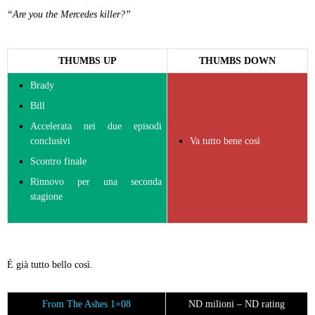
“Are you the Mercedes killer?”
THUMBS UP
THUMBS DOWN
Brady
Bill
Accelerata nei due episodi
conclusivi
Va tutto bene così
Scontro finale
Rinnovo per una seconda
stagione
È già tutto bello così.
From The Ashes 1×08
ND milioni – ND rating