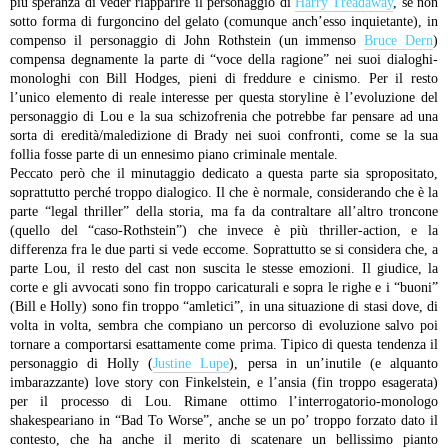
più speranza di veder riapparire il personaggio di
Harry Treadaway
, se non
sotto forma di furgoncino del gelato (comunque anch’esso inquietante), in
compenso il personaggio di John Rothstein (un immenso
Bruce Dern
)
compensa degnamente la parte di “voce della ragione” nei suoi dialoghi-
monologhi con Bill Hodges, pieni di freddure e cinismo. Per il resto
l’unico elemento di reale interesse per questa storyline è l’evoluzione del
personaggio di Lou e la sua schizofrenia che potrebbe far pensare ad una
sorta di eredità/maledizione di Brady nei suoi confronti, come se la sua
follia fosse parte di un ennesimo piano criminale mentale.
Peccato però che il minutaggio dedicato a questa parte sia spropositato,
soprattutto perché troppo dialogico. Il che è normale, considerando che è la
parte “legal thriller” della storia, ma fa da contraltare all’altro troncone
(quello del “caso-Rothstein”) che invece è più thriller-action, e la
differenza fra le due parti si vede eccome. Soprattutto se si considera che, a
parte Lou, il resto del cast non suscita le stesse emozioni. Il giudice, la
corte e gli avvocati sono fin troppo caricaturali e sopra le righe e i “buoni”
(Bill e Holly) sono fin troppo “amletici”, in una situazione di stasi dove, di
volta in volta, sembra che compiano un percorso di evoluzione salvo poi
tornare a comportarsi esattamente come prima.
Tipico di questa tendenza il
personaggio di Holly (
Justine Lupe
), persa in un’inutile (e alquanto
imbarazzante) love story con Finkelstein, e l’ansia (fin troppo esagerata)
per il processo di Lou. Rimane ottimo l’interrogatorio-monologo
shakespeariano in “Bad To Worse”, anche se un po’ troppo forzato dato il
contesto, che ha anche il merito di scatenare un bellissimo pianto