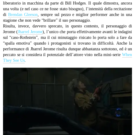
liberatorio in macchina da parte di Bill Hodges. Il quale dimostra, ancora
una volta (e nel caso ce ne fosse stato bisogno), l’intensità della recitazione
di
Brendan Gleeson
, sempre sul pezzo e miglior performer anche in una
stagione che non vede “brillare” il suo personaggio.
Risulta, invece, davvero sprecato, in questo contesto, il personaggio di
Jerome (
Jharrel Jerome
), l’unico che porta effettivamente avanti le indagini
sul “caso-Rothstein”, ma il cui minutaggio risicato lo porta solo a fare da
“spalla emotiva” quando i protagonisti si trovano in difficoltà. Anche la
performance di Jharrel Jerome risulta dunque abbastanza sottotono, ed è un
peccato se si considera il potenziale dell’attore visto nella mini-serie
When
They See Us
.