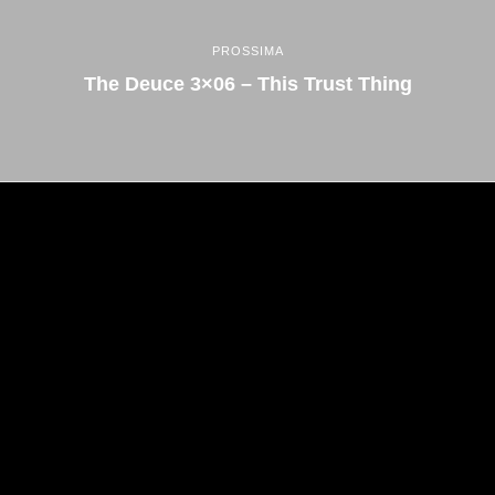
PROSSIMA
The Deuce 3×06 – This Trust Thing