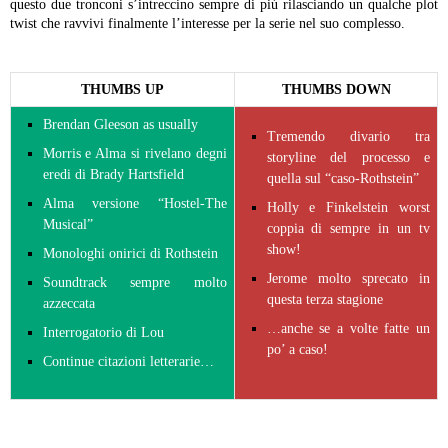
questo due tronconi s’intreccino sempre di più rilasciando un qualche plot
twist che ravvivi finalmente l’interesse per la serie nel suo complesso.
THUMBS UP
THUMBS DOWN
Brendan Gleeson as usually
Tremendo divario tra
Morris e Alma si rivelano degni
storyline del processo e
eredi di Brady Hartsfield
quella sul “caso-Rothstein”
Alma versione “Hostel-The
Holly e Finkelstein worst
Musical”
coppia di sempre in un tv
show!
Monologhi onirici di Rothstein
Jerome molto sprecato in
Soundtrack sempre molto
questa terza stagione
azzeccata
…anche se a volte fatte un
Interrogatorio di Lou
po’ a caso!
Continue citazioni letterarie…