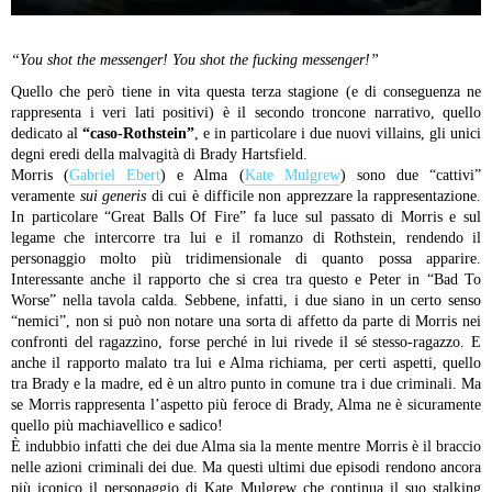
“You shot the messenger! You shot the fucking messenger!”
Quello che però tiene in vita questa terza stagione (e di conseguenza ne
rappresenta i veri lati positivi) è il secondo troncone narrativo, quello
dedicato al
“caso-Rothstein”
, e in particolare i due nuovi villains, gli unici
degni eredi della malvagità di Brady Hartsfield.
Morris (
Gabriel Ebert
) e Alma (
Kate Mulgrew
) sono due “cattivi”
veramente
sui generis
di cui è difficile non apprezzare la rappresentazione.
In particolare “Great Balls Of Fire” fa luce sul passato di Morris e sul
legame che intercorre tra lui e il romanzo di Rothstein, rendendo il
personaggio molto più tridimensionale di quanto possa apparire.
Interessante anche il rapporto che si crea tra questo e Peter in “Bad To
Worse” nella tavola calda. Sebbene, infatti, i due siano in un certo senso
“nemici”, non si può non notare una sorta di affetto da parte di Morris nei
confronti del ragazzino, forse perché in lui rivede il sé stesso-ragazzo. E
anche il rapporto malato tra lui e Alma richiama, per certi aspetti, quello
tra Brady e la madre, ed è un altro punto in comune tra i due criminali. Ma
se Morris rappresenta l’aspetto più feroce di Brady, Alma ne è sicuramente
quello più machiavellico e sadico!
È indubbio infatti che dei due Alma sia la mente mentre Morris è il braccio
nelle azioni criminali dei due. Ma questi ultimi due episodi rendono ancora
più iconico il personaggio di Kate Mulgrew che continua il suo stalking