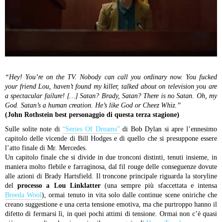
“Hey! You’re on the TV. Nobody can call you ordinary now. You fucked
your friend Lou, haven’t found my killer, talked about on television you are
a spectacular failure! […]
Satan? Brady, Satan? There is no Satan. Oh, my
God. Satan’s a human creation. He’s like God or Cheez Whiz.”
(John Rothstein best personaggio di questa terza stagione)
Sulle solite note di
“Series Of Dreams”
di Bob Dylan si apre l’ennesimo
capitolo delle vicende di Bill Hodges e di quello che si presuppone essere
l’atto finale di Mr. Mercedes.
Un capitolo finale che si divide in due tronconi distinti, tenuti insieme, in
maniera molto flebile e farraginosa, dal fil rouge delle conseguenze dovute
alle azioni di Brady Hartsfield.
Il troncone principale riguarda la storyline
del
processo a Lou Linklatter
(una sempre più sfaccettata e intensa
Breeda Wool
), ormai tenuto in vita solo dalle continue scene oniriche che
creano suggestione e una certa tensione emotiva, ma che purtroppo hanno il
difetto di fermarsi lì, in quei pochi attimi di tensione. Ormai non c’è quasi