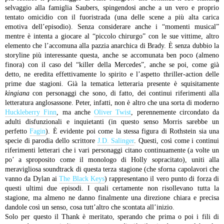
selvaggio alla famiglia Saubers, spingendosi anche a un vero e proprio
tentato omicidio con il fuoristrada (una delle scene a più alta carica
emotiva dell’episodio). Senza considerare anche i “momenti musical”
mentre è intenta a giocare al “piccolo chirurgo” con le sue vittime, altro
elemento che l’accomuna alla pazzia anarchica di Brady.
È senza dubbio la
storyline più interessante questa, anche se accomunata ben poco (almeno
finora) con il caso del “killer della Mercedes”, anche se poi, come già
detto, ne eredita effettivamente lo spirito e l’aspetto thriller-action delle
prime due stagioni. Già la tematica letteraria presente è squisitamente
kingiana
con personaggi che sono, di fatto, dei continui riferimenti alla
letteratura anglosassone. Peter, infatti, non è altro che una sorta di moderno
Huckleberry Finn
, ma anche
Oliver Twist
, perennemente circondato da
adulti disfunzionali e inquietanti (in questo senso Morris sarebbe un
perfetto
Fagin
). È evidente poi come la stessa figura di Rothstein sia una
specie di parodia dello scrittore
J.D. Salinger
. Questi, così come i continui
riferimenti letterari che i vari personaggi citano continuamente (a volte un
po’ a sproposito come il monologo di Holly sopracitato), uniti alla
meravigliosa soundtrack di questa terza stagione (che sforna capolavori che
vanno da Dylan ai
The Black Keys
) rappresentano il vero punto di forza di
questi ultimi due episodi. I quali certamente non risollevano tutta la
stagione, ma almeno ne danno finalmente una direzione chiara e precisa
dandole così un senso, cosa tutt’altro che scontata all’inizio.
Solo per questo il Thank è meritato, sperando che prima o poi i fili di