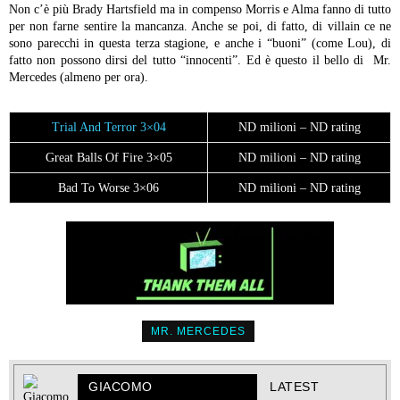
Non c’è più Brady Hartsfield ma in compenso Morris e Alma fanno di tutto
per non farne sentire la mancanza. Anche se poi, di fatto, di villain ce ne
sono parecchi in questa terza stagione, e anche i “buoni” (come Lou), di
fatto non possono dirsi del tutto “innocenti”. Ed è questo il bello di Mr.
Mercedes (almeno per ora).
Trial And Terror 3×04
ND milioni – ND rating
Great Balls Of Fire 3×05
ND milioni – ND rating
Bad To Worse 3×06
ND milioni – ND rating
MR. MERCEDES
GIACOMO
LATEST