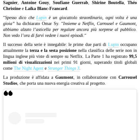
Sagnier
,
Antoine Gouy
,
Soufiane Guerrab
,
Shirine Boutella
,
Théo
Christine
e
Laïka Blanc-Francard
.
“
Spesso dico che
Lupin
è un giocattolo straordinario, ogni volta è una
gioia”
ha dichiarato Omar Sy. “
Insieme a Netflix, Carrousel e Gaumont,
abbiamo alzato l’asticella per regalare ancora più sorprese al pubblico.
Non vedo l’ora di farvi vedere i nuovi episodi.
“
Il successo della serie è innegabile: le prime due parti di
Lupin
occupano
attualmente la
terza e la sesta posizione
nella classifica delle serie non in
lingua inglese più viste di sempre su Netflix. La Parte 1 ha registrato
99,5
milioni di visualizzazioni
nei primi 91 giorni, superando titoli globali
come
The Night Agent
e
Stranger Things 3
.
La produzione è affidata a
Gaumont
, in collaborazione con
Carrousel
Studios
, che porta una nuova energia creativa al progetto.