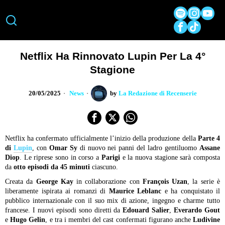
Netflix Ha Rinnovato Lupin Per La 4°
Stagione
20/05/2025
News
by
La Redazione di Recenserie
Netflix ha confermato ufficialmente l’inizio della produzione della
Parte 4
di
Lupin
, con
Omar Sy
di nuovo nei panni del ladro gentiluomo
Assane
Diop
. Le riprese sono in corso a
Parigi
e la nuova stagione sarà composta
da
otto episodi da 45 minuti
ciascuno.
Creata da
George Kay
in collaborazione con
François Uzan
, la serie è
liberamente ispirata ai romanzi di
Maurice Leblanc
e ha conquistato il
pubblico internazionale con il suo mix di azione, ingegno e charme tutto
francese. I nuovi episodi sono diretti da
Edouard Salier
,
Everardo Gout
e
Hugo Gelin
, e tra i membri del cast confermati figurano anche
Ludivine