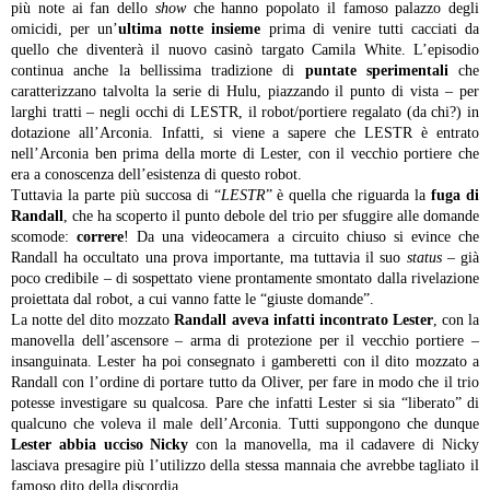
più note ai fan dello
show
che hanno popolato il famoso palazzo degli
omicidi, per un’
ultima notte insieme
prima di venire tutti cacciati da
quello che diventerà il nuovo casinò targato Camila White. L’episodio
continua anche la bellissima tradizione di
puntate sperimentali
che
caratterizzano talvolta la serie di Hulu, piazzando il punto di vista – per
larghi tratti – negli occhi di LESTR, il robot/portiere regalato (da chi?) in
dotazione all’Arconia. Infatti, si viene a sapere che LESTR è entrato
nell’Arconia ben prima della morte di Lester, con il vecchio portiere che
era a conoscenza dell’esistenza di questo robot.
Tuttavia la parte più succosa di “
LESTR
” è quella che riguarda la
fuga di
Randall
, che ha scoperto il punto debole del trio per sfuggire alle domande
scomode:
correre
! Da una videocamera a circuito chiuso si evince che
Randall ha occultato una prova importante, ma tuttavia il suo
status
– già
poco credibile – di sospettato viene prontamente smontato dalla rivelazione
proiettata dal robot, a cui vanno fatte le “giuste domande”.
La notte del dito mozzato
Randall aveva infatti incontrato Lester
, con la
manovella dell’ascensore – arma di protezione per il vecchio portiere –
insanguinata. Lester ha poi consegnato i gamberetti con il dito mozzato a
Randall con l’ordine di portare tutto da Oliver, per fare in modo che il trio
potesse investigare su qualcosa. Pare che infatti Lester si sia “liberato” di
qualcuno che voleva il male dell’Arconia. Tutti suppongono che dunque
Lester abbia ucciso Nicky
con la manovella, ma il cadavere di Nicky
lasciava presagire più l’utilizzo della stessa mannaia che avrebbe tagliato il
famoso dito della discordia.