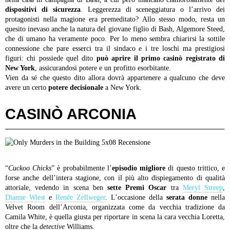
dispositivi di sicurezza
. Leggerezza di sceneggiatura o l’arrivo dei
protagonisti nella magione era premeditato? Allo stesso modo, resta un
quesito inevaso anche la natura del giovane figlio di Bash, Algemore Steed,
che di umano ha veramente poco. Per lo meno sembra chiarirsi la sottile
connessione che pare esserci tra il sindaco e i tre loschi ma prestigiosi
figuri: chi possiede quel dito
può aprire il primo casinò registrato di
New York
, assicurandosi potere e un profitto esorbitante.
Vien da sé che questo dito allora dovrà appartenere a qualcuno che deve
avere un certo
potere decisionale
a New York.
CASINÒ ARCONIA
“
Cuckoo Chicks
” è probabilmente l’
episodio migliore
di questo trittico, e
forse anche dell’intera stagione, con il più alto dispiegamento di qualità
attoriale, vedendo in scena ben
sette Premi Oscar
tra
Meryl Streep
,
Dianne Wiest
e
Renée Zellweger
. L’occasione della
serata donne
nella
Velvet Room dell’Arconia, organizzata come da vecchia tradizione da
Camila White, è quella giusta per riportare in scena la cara vecchia Loretta,
oltre che la
detective
Williams.