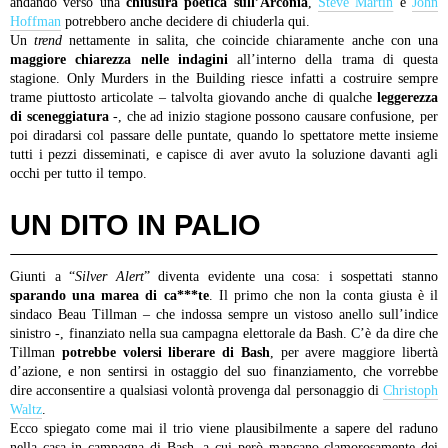
andando verso una
chiusura poetica sull’Arconia
,
Steve Martin
e
John
Hoffman
potrebbero anche decidere di chiuderla qui.
Un
trend
nettamente in salita, che coincide chiaramente anche con una
maggiore chiarezza nelle indagini
all’interno della trama di questa
stagione. Only Murders in the Building riesce infatti a costruire sempre
trame piuttosto articolate – talvolta giovando anche di qualche
leggerezza
di sceneggiatura
-, che ad inizio stagione possono causare confusione, per
poi diradarsi col passare delle puntate, quando lo spettatore mette insieme
tutti i pezzi disseminati, e capisce di aver avuto la soluzione davanti agli
occhi per tutto il tempo.
UN DITO IN PALIO
Giunti a “
Silver Alert
” diventa evidente una cosa: i sospettati stanno
sparando una marea di ca***te
. Il primo che non la conta giusta è il
sindaco Beau Tillman – che indossa sempre un vistoso anello sull’indice
sinistro -, finanziato nella sua campagna elettorale da Bash. C’è da dire che
Tillman
potrebbe volersi liberare di Bash
, per avere maggiore libertà
d’azione, e non sentirsi in ostaggio del suo finanziamento, che vorrebbe
dire acconsentire a qualsiasi volontà provenga dal personaggio di
Christoph
Waltz
.
Ecco spiegato come mai il trio viene plausibilmente a sapere del raduno
nella casa in campagna di Bash, a cui però mancano clamorosamente dei