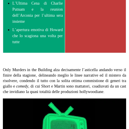
L’Ultima Cena di Charlie
Putnam e la reunion
dell’Arconia per l’ultima sera
insieme
L’apertura emotiva di Howard
che lo scagiona una volta per
tutte
Only Murders in the Building alza decisamente l’asticella andando verso il
finire della stagione, delineando meglio le linee narrative ed il mistero da
risolvere, condendo il tutto con la solita ottima commistione di generi tra
giallo e
comedy
, di cui Short e Martin sono mattatori, coadiuvati da un cast
che invidiano la quasi totalità delle produzioni hollywoodiane.