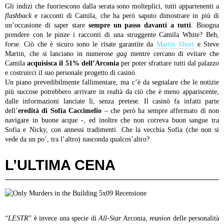
Gli indizi che fuoriescono dalla serata sono molteplici, tutti appartenenti a
flashback
e racconti di Camila, che ha però saputo dimostrare in più di
un’occasione di saper stare
sempre un passo davanti a tutti
. Bisogna
prendere con le pinze i racconti di una struggente Camila White? Beh,
forse. Ciò che è sicuro sono le risate garantite da
Martin Short
e Steve
Martin, che si lanciano in numerose
gag
mentre cercano di evitare che
Camila
acquisisca il 51% dell’Arconia
per poter sfrattare tutti dal palazzo
e costruirci il suo personale progetto di casinò.
Un piano prevedibilmente fallimentare, ma c’è da segnalare che le notizie
più succose potrebbero arrivare in realtà da ciò che è meno appariscente,
dalle informazioni lanciate lì, senza pretese. Il casinò fa infatti parte
dell’
eredità di Sofia Caccimelio
– che però ha sempre affermato di non
navigare in buone acque -, ed inoltre che non correva buon sangue tra
Sofia e Nicky, con annessi tradimenti. Che la vecchia Sofia (che non si
vede da un po’, tra l’altro) nasconda qualcos’altro?
L’ULTIMA CENA
“
LESTR
” è invece una specie di
All-Star
Arconia,
reunion
delle personalità