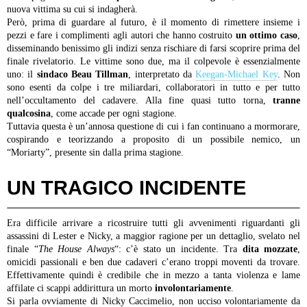
nuova vittima su cui si indagherà.
Però, prima di guardare al futuro, è il momento di rimettere insieme i
pezzi e fare i complimenti agli autori che hanno costruito
un ottimo caso
,
disseminando benissimo gli indizi senza rischiare di farsi scoprire prima del
finale rivelatorio. Le vittime sono due, ma il colpevole è essenzialmente
uno: il
sindaco Beau Tillman
, interpretato da
Keegan-Michael Key
. Non
sono esenti da colpe i tre miliardari, collaboratori in tutto e per tutto
nell’occultamento del cadavere. Alla fine quasi tutto torna,
tranne
qualcosina
, come accade per ogni stagione.
Tuttavia questa è un’annosa questione di cui i fan continuano a mormorare,
cospirando e teorizzando a proposito di un possibile nemico, un
“Moriarty”, presente sin dalla prima stagione.
UN TRAGICO INCIDENTE
Era difficile arrivare a ricostruire tutti gli avvenimenti riguardanti gli
assassini di Lester e Nicky, a maggior ragione per un dettaglio, svelato nel
finale “
The House Always
“: c’è stato un incidente. Tra
dita mozzate
,
omicidi passionali e ben due cadaveri c’erano troppi moventi da trovare.
Effettivamente quindi è credibile che in mezzo a tanta violenza e lame
affilate ci scappi addirittura un morto
involontariamente
.
Si parla ovviamente di Nicky Caccimelio, non ucciso volontariamente da