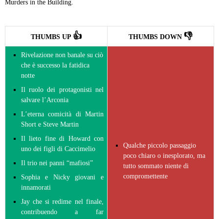
Murders in the Building.
👍
👎
THUMBS UP
THUMBS DOWN
Rivelazione non banale su ciò
che è successo la fatidica
notte
Il ruolo dei protagonisti nel
salvare l’Arconia
L’eterna comicità di Martin
Short e Steve Martin
Il lieto fine di Howard con
Qualche piccolo passaggio
uno dei figli di Caccimelio
poco chiaro o inesplorato, ma
Il trio nei panni “mafiosi”
tutto sommato niente di
compromettente
Sophia e Nicky giovani e
innamorati
Jay che si redime nel finale,
contribuendo a far