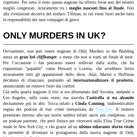
rispettato. Per tutto il resto questa stagione ha offerto forse uno dei misteri
meglio congeniati, sicuramente tra i
meglio nascosti fino al finale
, fino
alla rivelazione decisiva del sindaco Tillman, in cui viene fuori anche tutta
la responsabilità dei suoi compagni di gioco.
ONLY MURDERS IN UK?
Ovviamente, non può essere stagione di Only Murders in the Building
senza un
gran bel
cliffhanger
, a meno che non si tratti un finale di serie.
Per l’occasione i fan potranno essere sollevati dalla scelta, che ha
risparmiato “papabili” come Howard o Loretta, che avrebbero ferito
sicuramente tutti gli appassionati dello show. Anzi, Martin e Hoffman
decidono di rilanciare, puntando ad
internazionalizzare il prodotto
,
annunciando un rinnovo fuori dai confini.
Già nella quarta stagione il trio si era allontanato dall’Arconia, andando a
Los Angeles, sulla costa ovest, ma stavolta
l’asticella si sta alzando
decisamente più in alto. Tocca infatti a
Cinda Canning
, indimenticabile
regina dei podcast di
true crime
interpretata da
Tina Fey
. Il mistero
presentato intorno alla sua morte sembra infatti ancor più complesso, con
un podcast partente, che però finisce per ritorcersi sulla Elisa True Crime
made in New York City
, e che grazie ad un
ultimo esilarante sforzo vitale
le permette di diventare la protagonista della nuova stagione di Only