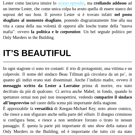
Lester come lasciava intuire lo
scorso episodio
, ma
crollando addosso
ad
un inerme Lester, che come unica colpa ha avuto quella di essere stanco dei
soprusi del suo
boss
. Il povero Lester si è trovato infatti
nel posto
sbagliato al momento sbagliato
, ponendo disgraziatamente fine alla sua
vita a causa della sua volontà di opporsi alle losche trame della “nuova
mafia”: ovvero
la politica e le
corporation
. Un bel segnale politico per
Only Murders in the Building.
IT’S BEAUTIFUL
In ogni stagione ci sono tre costanti: il trio di protagonisti, una vittima e un
colpevole. Il nome del sindaco Beau Tillman già circolava da un po’, in
quanto gli indizi erano stati disseminati. Anche l’indizio madre, ovvero il
messaggio scritto da Lester a Lorraine
prima di morire, era stato
decifrato da più di qualcuno. Ci arriva anche Mabel, in fondo, quando lo
spettatore ormai non può non insospettirsi, vedendo
comparire il sindaco
all’improvviso
nel cuore della scena più importante della stagione.
È apprezzabile la
versatilità
di Keegan-Michael Key, noto attore comico,
che riesce a non sfigurare anche nella parte del
villain
. Il disegno criminoso
si configura bene, e riesce a non sembrare forzato o tirato in nessun
passaggio. È questa la parte più importante di uno
show
della natura di
Only Murders in the Building, ed è importante che tutto ciò sia stato