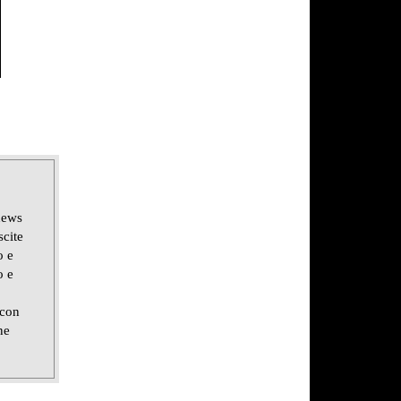
news
scite
o e
o e
 con
ne