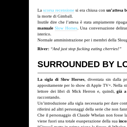
La
scorsa recensione
si era chiusa con
un’attesa b
la morte di Gimball.
Inutile dire che l’attesa è stata ampiamente rip
manuale
Slow Horses
. Una conversazione deliran
isterico.
Normale amministrazione per i membri della Slou
River:
“And just stop fucking eating cherries!”
SURROUNDED BY L
La sigla di Slow Horses
, diventata sin dalla 
appositamente per lo show di Apple TV+. Nella s
lettore dei libri di Mick Herron e, quindi,
già a
raccontando.
Un’introduzione alla sigla necessaria per dare cont
riferirsi ad altri personaggi della serie che non fa
Che il personaggio di Claude Whelan non fosse la
viene fuori una totale esasperazione della sua
inc
“Circus” mette in primo piano la figura di Whelan