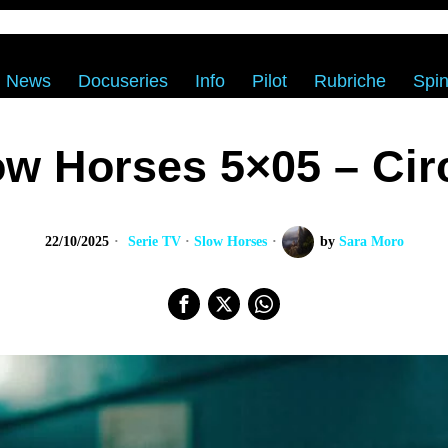
News
Docuseries
Info
Pilot
Rubriche
Spin
ow Horses 5×05 – Cir
22/10/2025
Serie TV
·
Slow Horses
by
Sara Moro