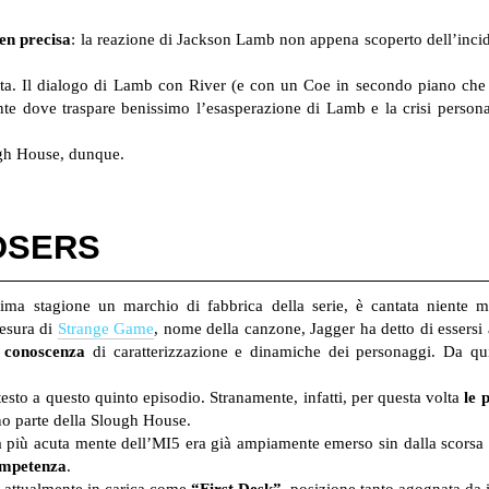
en precisa
: la reazione di Jackson Lamb non appena scoperto dell’inci
agata. Il dialogo di Lamb con River (e con un Coe in secondo piano ch
te dove traspare benissimo l’esasperazione di Lamb e la crisi persona
gh House, dunque.
OSERS
prima stagione un marchio di fabbrica della serie, è cantata nient
tesura di
Strange Game
, nome della canzone, Jagger ha detto di essersi
 conoscenza
di caratterizzazione e dinamiche dei personaggi. Da qu
esto a questo quinto episodio. Stranamente, infatti, per questa volta
le 
nno parte della Slough House.
 più acuta mente dell’MI5 era già ampiamente emerso sin dalla scorsa s
ompetenza
.
, attualmente in carica come
“First Desk”
, posizione tanto agognata da i