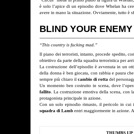
è solo l’apice di un episodio dove Whelan ha cerca
avere in mano la situazione. Ovviamente, tutto è s
BLIND YOUR ENEMY
“This country is fucking mad.”
Il piano dei terroristi, intanto, procede spedito, 
obiettivo da parte della squadra terroristica per a
La costruzione dell’episodio è avvenuta in un ot
della donna è ben giocata, con rabbia e paura ch
sempre più chiaro il
cambio di rotta
del personaggi
Un momento ben costruito in scena, dove l’operaz
fallito
. La costruzione emotiva della scena, con l
protagonista principale in azione.
Con un solo episodio rimasto, il pericolo in cui i
squadra di Lamb
entri maggiormente in azione. A
THUMBS UP