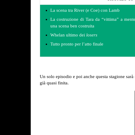
La scena tra River (e Coe) con Lamb
La costruzione di Tara da “vittima” a mente 
una scena ben costruita
Whelan ultimo dei
losers
Tutto pronto per l’atto finale
Un solo episodio e poi anche questa stagione sarà 
già quasi finita.