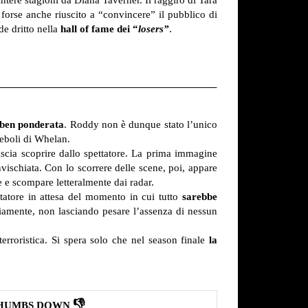
 forse anche riuscito a “convincere” il pubblico di
de dritto nella
hall of fame dei “
losers”
.
 ben ponderata
. Roddy non è dunque stato l’unico
deboli di Whelan.
scia scoprire dallo spettatore. La prima immagine
schiata. Con lo scorrere delle scene, poi, appare
e e scompare letteralmente dai radar.
tatore in attesa del momento in cui tutto
sarebbe
giamente, non lasciando pesare l’assenza di nessun
erroristica. Si spera solo che nel season finale
la
👎
HUMBS DOWN