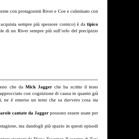
dente con protagonisti River e Coe e culminato con
e acquista sempre più spessore comico) è da
tipico
le di un River sempre più sull’orlo del precipizio
e meno che da
Mick Jagger
che ha scritto il testo
 approcciato con cognizione di causa in quanto già
i, ne è emerso un testo che sa davvero cosa sta
parole cantate da Jagger
possono essere usate per
tagione, ma dandogli più spazio in questi episodi
ntere stagioni da Diana Taverner. Il raggiro di Tara