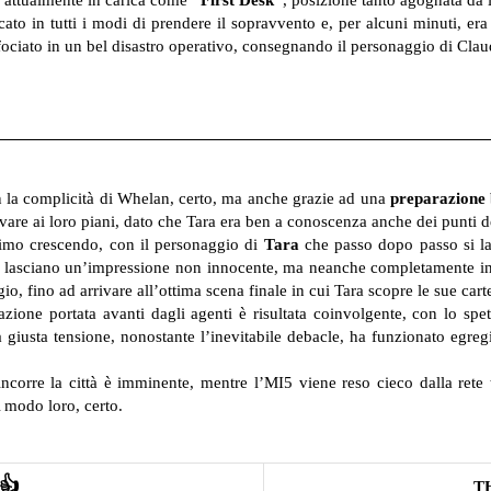
to in tutti i modi di prendere il sopravvento e, per alcuni minuti, era
fociato in un bel disastro operativo, consegnando il personaggio di Clau
con la complicità di Whelan, certo, ma anche grazie ad una
preparazione
rrivare ai loro piani, dato che Tara era ben a conoscenza anche dei punti 
timo crescendo, con il personaggio di
Tara
che passo dopo passo si la
e lasciano un’impressione non innocente, ma neanche completamente invi
o, fino ad arrivare all’ottima scena finale in cui Tara scopre le sue cart
ione portata avanti dagli agenti è risultata coinvolgente, con lo spet
a giusta tensione, nonostante l’inevitabile debacle, ha funzionato egre
ncorre la città è imminente, mentre l’MI5 viene reso cieco dalla rete t
 modo loro, certo.
👍
T