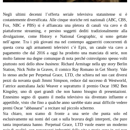
Negli ultimi decenni l’offerta seriale televisiva statunitense si è
costantemente diversificata. Alle cinque storiche reti nazionali (ABC, CBS,
Fox, NBC e PBS) si è affiancata una pletora di canali via cavo e di
piattaforme streaming, e persino soggetti dediti tradizionalmente alla
divulgazione, come History e National Geographic, si sono gettate
nell’agone. Tra i più giovani ma nel contempo agguerriti concorrenti di
questa corsa agli armamenti televisivi c’è Epix, un canale via cavo a
pagamento che dal 2016 a oggi ha prodotto una manciata di serie, non
molto famose ma degne comunque di nota perché coinvolgono spesso volti
piuttosto noti dello
show business
: Richard Armitage nella
spy story
Berlin
Station, Nick Nolte in Graves, il comico Ray Romano in Get Shorty. Vale
lo stesso anche per Perpetual Grace, LTD, che schiera nel suo cast diversi
pezzi da novanta quali Jimmi Simpson, reduce dal successo di Westworld,
l’attrice australiana Jacki Weaver e soprattutto il premio Oscar 1982 Ben
Kingsley, uno di quei grandi che non hanno bisogno di presentazioni.
Ennesimo segno di quanto il media televisivo sia diventato influente e
appetibile, visto che fino a qualche anno sarebbe stato assai difficile vedere
premi Oscar “abbassarsi” a recitare sul piccolo schermo.
Sia chiaro, non siamo di fronte a una serie che punta solo ed
esclusivamente sui nomi del cast o sulla bravura degli interpreti, che pure
tanta importanza hanno. Perpetual Grace, LTD vuole essere un moderno