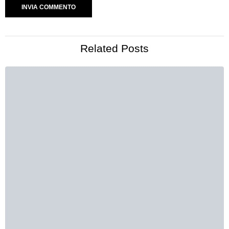
Related Posts
18/08/2019
Perpetual Grace, LTD 1×10 – A Sheriff In The Era Of
The Cartel
03/08/2019
Perpetual Grace, LTD 1×09 – The Elements Of An
Epiphany
28/07/2019
Perpetual Grace LTD 1×08 – Fiveever