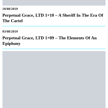
PRECEDENTE
The Handmaid’s Tale 3×03 – Watch Out
PROSSIMA
Designated Survivor 3×01 –
#thesystemisbroken