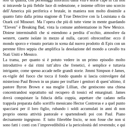
noir
di qualità, con personaggi imbruttiti dalla vita e storie cupe in cui non
si intravede la più flebile luce di redenzione, e insieme offrire uno scorcio
dell’America più periferica e brutale, in maniera non molto dissimile a
quanto fatto dalla prima stagione di True Detective con la Louisiana o da
Ozark col Missouri. Ma l’opera che più di tutte viene in mente guardando
“Eleven” è Breaking Bad, vista la comune ambientazione in New Mexico.
Distese interminabili che si estendono a perdita d’occhio, atmosfere da
western
, casette isolate in mezzo al nulla, carceri oltreconfine: ecco il
mondo sporco e vissuto portato in scena dal nuovo prodotto di Epix con un
perenne filtro seppia che amplifica la desolazione del mondo a cavallo tra
Stati Uniti e Messico.
La trama, per quanto si è potuto vedere in un primo episodio molto
introduttivo e dai ritmi tutt’altro che frenetici, è semplice e tuttavia
intrigante, come spesso accade nelle grandi storie. Jimmi Simpson è James,
ex-vigile del fuoco che tocca il fondo quando si lascia coinvolgere dal
misterioso Paul Brown in un piano per truffare i genitori di quest’ultimo, il
pastore Byron Brown e sua moglie Lillian, che gestiscono una chiesa
concentrandosi soprattutto sul recupero di tossici ed emarginati. James
dovrà conquistare la fiducia della coppia, aspettare che cadano nella
trappola preparata dallo sceriffo messicano Hector Contreras e a quel punto
spacciarsi per il loro figlio, rubando i soldi accumulati in anni di non
proprio onesta attività pastorale e spartendoseli poi con Paul. Piano
decisamente ingegnoso. E tutto filerebbe liscio, se non fosse che non si
sono fatti i conti con l’imprevedibilità e la pericolosità del reverendo; e qui