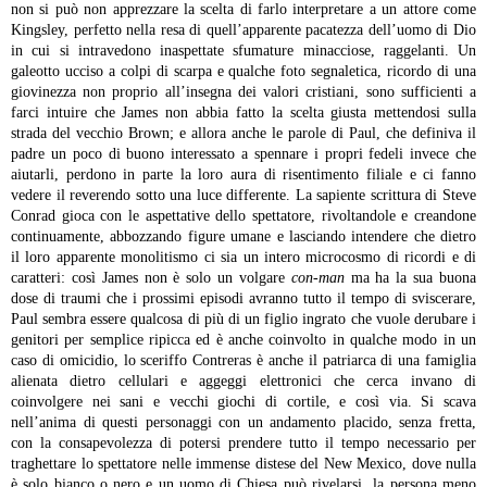
non si può non apprezzare la scelta di farlo interpretare a un attore come
Kingsley, perfetto nella resa di quell’apparente pacatezza dell’uomo di Dio
in cui si intravedono inaspettate sfumature minacciose, raggelanti. Un
galeotto ucciso a colpi di scarpa e qualche foto segnaletica, ricordo di una
giovinezza non proprio all’insegna dei valori cristiani, sono sufficienti a
farci intuire che James non abbia fatto la scelta giusta mettendosi sulla
strada del vecchio Brown; e allora anche le parole di Paul, che definiva il
padre un poco di buono interessato a spennare i propri fedeli invece che
aiutarli, perdono in parte la loro aura di risentimento filiale e ci fanno
vedere il reverendo sotto una luce differente.
La sapiente scrittura di Steve
Conrad gioca con le aspettative dello spettatore, rivoltandole e creandone
continuamente, abbozzando figure umane e lasciando intendere che dietro
il loro apparente monolitismo ci sia un intero microcosmo di ricordi e di
caratteri: così James non è solo un volgare
con-man
ma ha la sua buona
dose di traumi che i prossimi episodi avranno tutto il tempo di sviscerare,
Paul sembra essere qualcosa di più di un figlio ingrato che vuole derubare i
genitori per semplice ripicca ed è anche coinvolto in qualche modo in un
caso di omicidio, lo sceriffo Contreras è anche il patriarca di una famiglia
alienata dietro cellulari e aggeggi elettronici che cerca invano di
coinvolgere nei sani e vecchi giochi di cortile, e così via. Si scava
nell’anima di questi personaggi con un andamento placido, senza fretta,
con la consapevolezza di potersi prendere tutto il tempo necessario per
traghettare lo spettatore nelle immense distese del New Mexico, dove nulla
è solo bianco o nero e un uomo di Chiesa può rivelarsi la persona meno