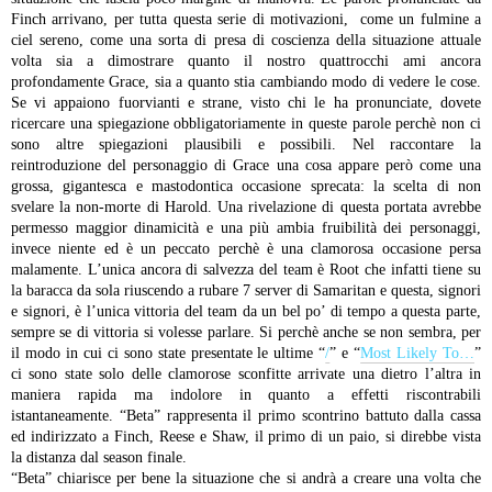
Finch arrivano, per tutta questa serie di motivazioni, come un fulmine a
ciel sereno, come una sorta di presa di coscienza della situazione attuale
volta sia a dimostrare quanto il nostro quattrocchi ami ancora
profondamente Grace, sia a quanto stia cambiando modo di vedere le cose.
Se vi appaiono fuorvianti e strane, visto chi le ha pronunciate, dovete
ricercare una spiegazione obbligatoriamente in queste parole perchè non ci
sono altre spiegazioni plausibili e possibili.
Nel raccontare la
reintroduzione del personaggio di Grace una cosa appare però come una
grossa, gigantesca e mastodontica occasione sprecata: la scelta di non
svelare la non-morte di Harold. Una rivelazione di questa portata avrebbe
permesso maggior dinamicità e una più ambia fruibilità dei personaggi,
invece niente ed è un peccato perchè è una clamorosa occasione persa
malamente.
L’unica ancora di salvezza del team è Root che infatti tiene su
la baracca da sola riuscendo a rubare 7 server di Samaritan e questa, signori
e signori, è l’unica vittoria del team da un bel po’ di tempo a questa parte,
sempre se di vittoria si volesse parlare. Si perchè anche se non sembra, per
il modo in cui ci sono state presentate le ultime “
/
” e “
Most Likely To…
”
ci sono state solo delle clamorose sconfitte arrivate una dietro l’altra in
maniera rapida ma indolore in quanto a effetti riscontrabili
istantaneamente. “Beta” rappresenta il primo scontrino battuto dalla cassa
ed indirizzato a Finch, Reese e Shaw, il primo di un paio, si direbbe vista
la distanza dal season finale.
“Beta” chiarisce per bene la situazione che si andrà a creare una volta che