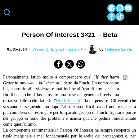
Person Of Interest 3×21 – Beta
05/05/2014
Person Of Interest
·
Serie TV
by
Federico Salata
Personalmente fatico molto a comprendere quel “
If they harm
Grace in any way… kill them all
” detto da Finch. Un uomo come
lui, contrario alla violenza e mai incline all’uso di armi anche a
fin di bene, che si lascia uscire una frase del genere a brevissima
distanza dalle scelte fatte in “
Death Benefit
” dà da pensare. Gli eventi che
si stanno susseguendo uno dopo l’altro sono difficili da affrontare e ancora
più complessi da respingere per lo sparuto gruppo di Finch, figurarsi poi se
nel gruppo ci sono dei problemi e manca qualche pedina fondamentale
come quest’ultimo.
La componente sentimentale in Person Of Interest ha sempre ricoperto un
ruolo marginale e mai fondamentale per le scelte dei protagonisti o, per