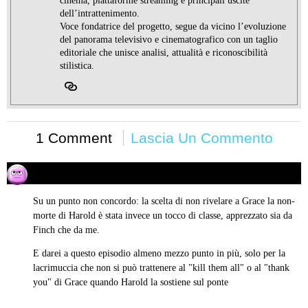
cinema, piattaforme streaming e principali uscite
dell’intrattenimento.
Voce fondatrice del progetto, segue da vicino l’evoluzione
del panorama televisivo e cinematografico con un taglio
editoriale che unisce analisi, attualità e riconoscibilità
stilistica.
1 Comment
Lascia Un Commento
SenzaPeso
25/08/2014 alle 08:22
ha
detto:
Su un punto non concordo: la scelta di non rivelare a Grace la non-
morte di Harold è stata invece un tocco di classe, apprezzato sia da
Finch che da me.
E darei a questo episodio almeno mezzo punto in più, solo per la
lacrimuccia che non si può trattenere al "kill them all" o al "thank
you" di Grace quando Harold la sostiene sul ponte