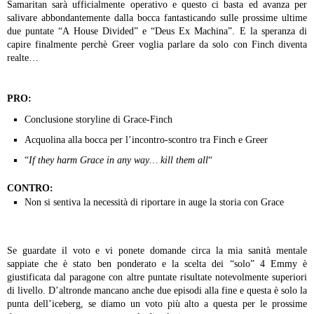
Samaritan sarà ufficialmente operativo e questo ci basta ed avanza per
salivare abbondantemente dalla bocca fantasticando sulle prossime ultime
due puntate “A House Divided” e “Deus Ex Machina”. E la speranza di
capire finalmente perchè Greer voglia parlare da solo con Finch diventa
realte…
PRO:
Conclusione storyline di Grace-Finch
Acquolina alla bocca per l’incontro-scontro tra Finch e Greer
“
If they harm Grace in any way… kill them all
“
CONTRO:
Non si sentiva la necessità di riportare in auge la storia con Grace
Se guardate il voto e vi ponete domande circa la mia sanità mentale
sappiate che è stato ben ponderato e la scelta dei “solo” 4 Emmy è
giustificata dal paragone con altre puntate risultate notevolmente superiori
di livello. D’altronde mancano anche due episodi alla fine e questa è solo la
punta dell’iceberg, se diamo un voto più alto a questa per le prossime