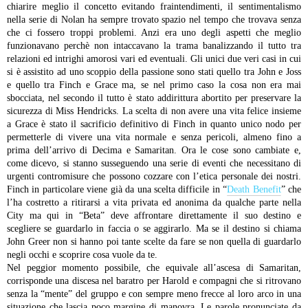
chiarire meglio il concetto evitando fraintendimenti, il sentimentalismo
nella serie di Nolan ha sempre trovato spazio nel tempo che trovava senza
che ci fossero troppi problemi. Anzi era uno degli aspetti che meglio
funzionavano perchè non intaccavano la trama banalizzando il tutto tra
relazioni ed intrighi amorosi vari ed eventuali. Gli unici due veri casi in cui
si è assistito ad uno scoppio della passione sono stati quello tra John e Joss
e quello tra Finch e Grace ma, se nel primo caso la cosa non era mai
sbocciata, nel secondo il tutto è stato addirittura abortito per preservare la
sicurezza di Miss Hendricks. La scelta di non avere una vita felice insieme
a Grace è stato il sacrificio definitivo di Finch in quanto unico nodo per
permetterle di vivere una vita normale e senza pericoli, almeno fino a
prima dell’arrivo di Decima e Samaritan. Ora le cose sono cambiate e,
come dicevo, si stanno susseguendo una serie di eventi che necessitano di
urgenti contromisure che possono cozzare con l’etica personale dei nostri.
Finch in particolare viene già da una scelta difficile in “
Death Benefit
” che
l’ha costretto a ritirarsi a vita privata ed anonima da qualche parte nella
City ma qui in “Beta” deve affrontare direttamente il suo destino e
scegliere se guardarlo in faccia o se aggirarlo. Ma se il destino si chiama
John Greer non si hanno poi tante scelte da fare se non quella di guardarlo
negli occhi e scoprire cosa vuole da te.
Nel peggior momento possibile, che equivale all’ascesa di Samaritan,
corrisponde una discesa nel baratro per Harold e compagni che si ritrovano
senza la “mente” del gruppo e con sempre meno frecce al loro arco in una
situazione che lascia poco margine di manovra. Le parole pronunciate da