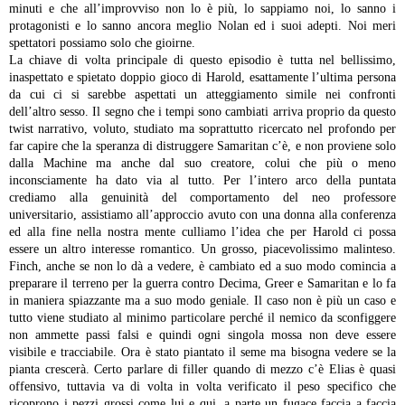
minuti e che all’improvviso non lo è più, lo sappiamo noi, lo sanno i
protagonisti e lo sanno ancora meglio Nolan ed i suoi adepti. Noi meri
spettatori possiamo solo che gioirne.
La chiave di volta principale di questo episodio è tutta nel bellissimo,
inaspettato e spietato doppio gioco di Harold, esattamente l’ultima persona
da cui ci si sarebbe aspettati un atteggiamento simile nei confronti
dell’altro sesso. Il segno che i tempi sono cambiati arriva proprio da questo
twist narrativo, voluto, studiato ma soprattutto ricercato nel profondo per
far capire che la speranza di distruggere Samaritan c’è, e non proviene solo
dalla Machine ma anche dal suo creatore, colui che più o meno
inconsciamente ha dato via al tutto. Per l’intero arco della puntata
crediamo alla genuinità del comportamento del neo professore
universitario, assistiamo all’approccio avuto con una donna alla conferenza
ed alla fine nella nostra mente culliamo l’idea che per Harold ci possa
essere un altro interesse romantico. Un grosso, piacevolissimo malinteso.
Finch, anche se non lo dà a vedere, è cambiato ed a suo modo comincia a
preparare il terreno per la guerra contro Decima, Greer e Samaritan e lo fa
in maniera spiazzante ma a suo modo geniale. Il caso non è più un caso e
tutto viene studiato al minimo particolare perché il nemico da sconfiggere
non ammette passi falsi e quindi ogni singola mossa non deve essere
visibile e tracciabile. Ora è stato piantato il seme ma bisogna vedere se la
pianta crescerà.
Certo parlare di filler quando di mezzo c’è Elias è quasi
offensivo, tuttavia va di volta in volta verificato il peso specifico che
ricoprono i pezzi grossi come lui e qui, a parte un fugace faccia a faccia