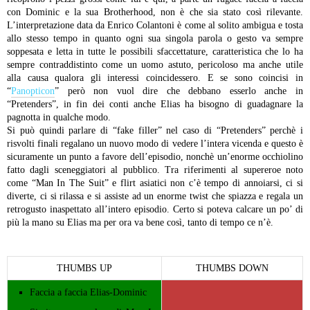
con Dominic e la sua Brotherhood, non è che sia stato così rilevante.
L’interpretazione data da Enrico Colantoni è come al solito ambigua e tosta
allo stesso tempo in quanto ogni sua singola parola o gesto va sempre
soppesata e letta in tutte le possibili sfaccettature, caratteristica che lo ha
sempre contraddistinto come un uomo astuto, pericoloso ma anche utile
alla causa qualora gli interessi coincidessero. E se sono coincisi in
“
Panopticon
” però non vuol dire che debbano esserlo anche in
“Pretenders”, in fin dei conti anche Elias ha bisogno di guadagnare la
pagnotta in qualche modo.
Si può quindi parlare di “fake filler” nel caso di “Pretenders” perchè i
risvolti finali regalano un nuovo modo di vedere l’intera vicenda e questo è
sicuramente un punto a favore dell’episodio, nonchè un’enorme occhiolino
fatto dagli sceneggiatori al pubblico. Tra riferimenti al supereroe noto
come “Man In The Suit” e flirt asiatici non c’è tempo di annoiarsi, ci si
diverte, ci si rilassa e si assiste ad un enorme twist che spiazza e regala un
retrogusto inaspettato all’intero episodio. Certo si poteva calcare un po’ di
più la mano su Elias ma per ora va bene così, tanto di tempo ce n’è.
THUMBS UP
THUMBS DOWN
Faccia a faccia Elias-Dominic