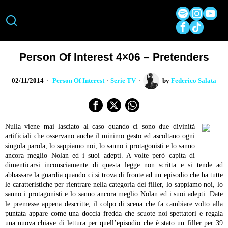
Person Of Interest 4×06 – Pretenders
02/11/2014
Person Of Interest
·
Serie TV
by
Federico Salata
Nulla viene mai lasciato al caso quando ci sono due divinità
artificiali che osservano anche il minimo gesto ed ascoltano ogni
singola parola, lo sappiamo noi, lo sanno i protagonisti e lo sanno
ancora meglio Nolan ed i suoi adepti. A volte però capita di
dimenticarsi inconsciamente di questa legge non scritta e si tende ad
abbassare la guardia quando ci si trova di fronte ad un episodio che ha tutte
le caratteristiche per rientrare nella categoria dei filler, lo sappiamo noi, lo
sanno i protagonisti e lo sanno ancora meglio Nolan ed i suoi adepti. Date
le premesse appena descritte, il colpo di scena che fa cambiare volto alla
puntata appare come una doccia fredda che scuote noi spettatori e regala
una nuova chiave di lettura per quell’episodio che è stato un filler per 39