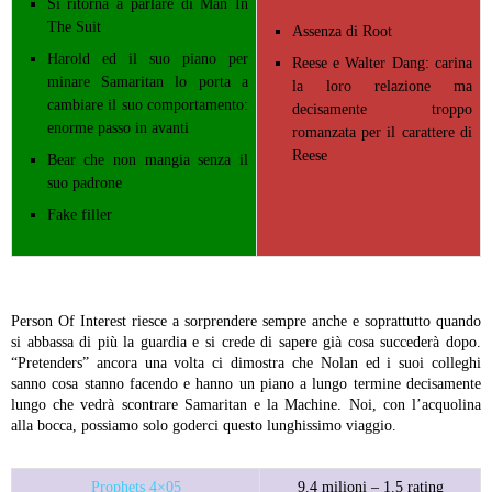
Si ritorna a parlare di Man In
The Suit
Assenza di Root
Harold ed il suo piano per
Reese e Walter Dang: carina
minare Samaritan lo porta a
la loro relazione ma
cambiare il suo comportamento:
decisamente troppo
enorme passo in avanti
romanzata per il carattere di
Reese
Bear che non mangia senza il
suo padrone
Fake filler
Person Of Interest riesce a sorprendere sempre anche e soprattutto quando
si abbassa di più la guardia e si crede di sapere già cosa succederà dopo.
“Pretenders” ancora una volta ci dimostra che Nolan ed i suoi colleghi
sanno cosa stanno facendo e hanno un piano a lungo termine decisamente
lungo che vedrà scontrare Samaritan e la Machine. Noi, con l’acquolina
alla bocca, possiamo solo goderci questo lunghissimo viaggio.
Prophets 4×05
9.4 milioni – 1.5 rating