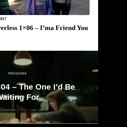
2017
erless 1×06 – I’ma Friend You
PROSSIMA
04 – The One I’d Be
aiting For