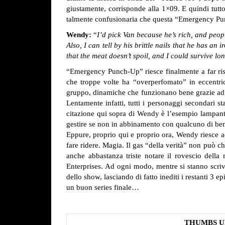
giustamente, corrisponde alla 1×09. E quindi tutt
talmente confusionaria che questa “Emergency Punc
Wendy:
“
I’d pick Van because he’s rich, and peop
Also, I can tell by his brittle nails that he has an
that the meat doesn’t spoil, and I could survive l
“Emergency Punch-Up” riesce finalmente a far risp
che troppe volte ha “overperfomato” in eccentric
gruppo, dinamiche che funzionano bene grazie ad un
Lentamente infatti, tutti i personaggi secondari s
citazione qui sopra di Wendy è l’esempio lampante
gestire se non in abbinamento con qualcuno di be
Eppure, proprio qui e proprio ora, Wendy riesce ad
fare ridere. Magia.
Il gas “della verità” non può che
anche abbastanza triste notare il rovescio dell
Enterprises. Ad ogni modo, mentre si stanno scri
dello show, lasciando di fatto inediti i restanti 3
un buon series finale…
THUMBS U