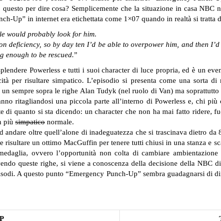
o questo per dire cosa? Semplicemente che la situazione in casa NBC n
h-Up” in internet era etichettata come 1×07 quando in realtà si tratta
le would probably look for him.
 iron deficiency, so by day ten I’d be able to overpower him, and then I’d
ong enough to be rescued.
”
lendere Powerless e tutti i suoi character di luce propria, ed è un e
ità per risultare simpatico. L’episodio si presenta come una sorta d
 sempre sopra le righe Alan Tudyk (nel ruolo di Van) ma soprattutto al
tanno ritagliandosi una piccola parte all’interno di Powerless e, chi pi
 di quanto si sta dicendo: un character che non ha mai fatto ridere, f
n più
simpatico
normale.
 andare oltre quell’alone di inadeguatezza che si trascinava dietro da 8 
 risultare un ottimo MacGuffin per tenere tutti chiusi in una stanza e scat
a medaglia, ovvero l’opportunità non colta di cambiare ambientazione 
vendo queste righe, si viene a conoscenza della decisione della NBC 
 episodi. A questo punto “Emergency Punch-Up” sembra guadagnarsi di dirit
P