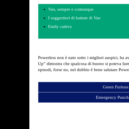
Van, sempre e comunque
I suggeritori di battute di Van
Emily cattiva
Powerless non è nato sotto i migliori auspici, ha 
Up” dimostra che qualcosa di buono si poteva fare co
episodi, forse no, nel dubbio è bene salutare Powe
Green Furious
Emergency Punch