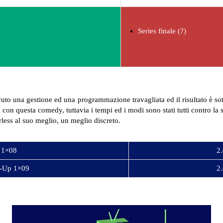
Series finale (?)
avuto una gestione ed una programmazione travagliata ed il risultato è so
n questa comedy, tuttavia i tempi ed i modi sono stati tutti contro la se
rless al suo meglio, un meglio discreto.
 1×08
2.
-Up 1×09
2.