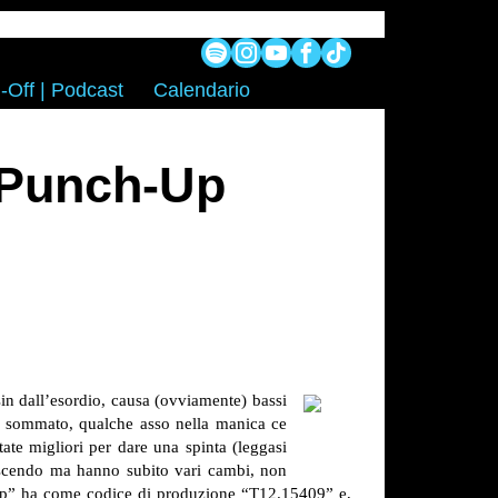
-Off | Podcast
Calendario
 Punch-Up
n dall’esordio, causa (ovviamente) bassi
utto sommato, qualche asso nella manica ce
ate migliori per dare una spinta (leggasi
rescendo ma hanno subito vari cambi, non
Up” ha come codice di produzione “T12.15409” e,