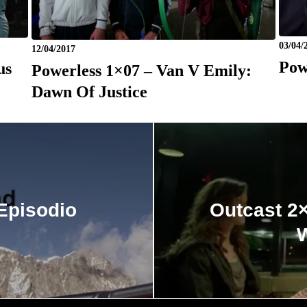
03/04/
12/04/2017
Pow
us
Powerless 1×07 – Van V Emily:
Dawn Of Justice
Episodio
Outcast 2×
W