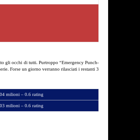
tto gli occhi di tutti. Purtroppo “Emergency Punch-
rie. Forse un giorno verranno rilasciati i restanti 3
04 milioni – 0.6 rating
03 milioni – 0.6 rating