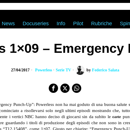
News
Docuseries
Info
Pilot
Rubriche
Spin
s 1×09 – Emergency
27/04/2017
Powerless
·
Serie TV
by
Federico Salata
rgency Punch-Up”: Powerless non ha mai goduto di una buona salute si
ha cominciato a risollevarsi solo negli ultimi episodi mostrando che, t
mente i vertici NBC hanno deciso di giocarsi sin da subito le
carte
punt
are guardando i titoli di produzione degli episodi che non sono in c
la “T12.15408”, come 1×07. Giusto per chiarire: “Emergency Punch-