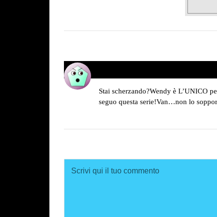
Nicamon
13/10/2018 alle 16:44
ha
detto:
Stai scherzando?Wendy è L’UNICO person
seguo questa serie!Van…non lo soppor