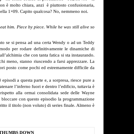
on è molto chiara, anzi è piuttosto confusionaria,
 della 1×09. Capito qualcosa? No, nemmeno noi.
 eat him.
Piece by piece.
While he was still alive so
vento se si pensa ad una certa Wendy o ad un Teddy
i modo per rodare definitivamente le dinamiche di
l’alchimia che con tanta fatica si sta instaurando.
ù chi meno, stanno riuscendo a farsi apprezzare. La
uori posto come pochi ed estremamente difficile da
episodi a questa parte e, a sorpresa, riesce pure a
enare l’inferno fuori e dentro l’edificio, tuttavia è
rispetto alla ormai consolidata sede delle Wayne
di bloccare con questo episodio la programmazione
to il titolo (non voluto) di series finale. Almeno è
THUMBS DOWN