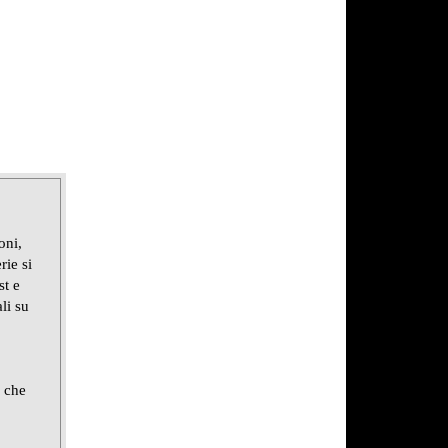
oni,
rie si
st e
li su
e che