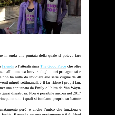
ue in onda una puntata della quale si poteva fare
me
Friends
o l’attualissima
The Good Place
che oltre
razie all’immensa bravura degli attori protagonisti e
e non ha nulla da invidiare alle serie cugine da 40
nti minuti settimanali, è il far ridere i propri fan.
ine: una capitanata da Emily e l’altra da Van Wayn.
 è quasi disastrosa. Non è possibile ancora nel 2017
inepanettoni, i quali si fondano proprio su battute
ortunatamente però, è anche l’unico che funziona e
 Jackie. Il grande assente ovviamente è il fu Abed