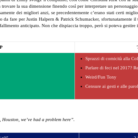
a trovare la sua dimensione finendo così per interpretare un personaggio
samente dei migliori anzi, se precedentemente c’erano stati certi miglior
o da fare per Justin Halpern & Patrick Schumacker, sfortunatamente il 
l fallimento anticipato. Non che dispiaccia troppo, però si poteva gestire
P
Sprazzi di comicità alla Co
Parlare di feci nel 2017? R
Weird/Fun Tony
Censure ai gesti e alle paro
 Houston, we’ve had a problem here”
.