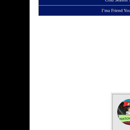
Cold Season 
I’ma Friend Yo