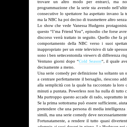
trovare un altro modo per entrarci, ma no
programmazione che la serie sta avendo nell’ulti
consecutive lo spettatore ha aspettato invano la 
ma la NBC ha poi deciso di trasmettere altro senza 
Lo show che vede Vanessa Hudgens protagonist
questo “I’ma Friend You”, episodio che forse avre
discorso verrà trattato in seguito. Quello che fa pi
comportamento della NBC verso i suoi spettato
inappropriato per un ente televisivo di tale spes
sono i ben settecentomila
viewers
di differenza ris
Ventuno giorni dopo “
Cold Season
“, il quale a
decisamente a meno.
Una serie comedy per definizione ha soltanto un ob
a centrare perfettamente il bersaglio, riescono addi
alla semplicità con la quale ha raccontato la loro
minuti a puntata. Powerless non ha nulla di tutto ci
Ma purtroppo questo accade di rado, soprattutto in
Se la prima sottotrama può essere sufficiente, aiut
pretendere che una persona di media intelligenza r
simili, ma una serie comedy deve necessariamente 
Fortunatamente, a rendere il tutto quasi diverten
adempie ai suoi doveri in pieno. La Hudgson nei p