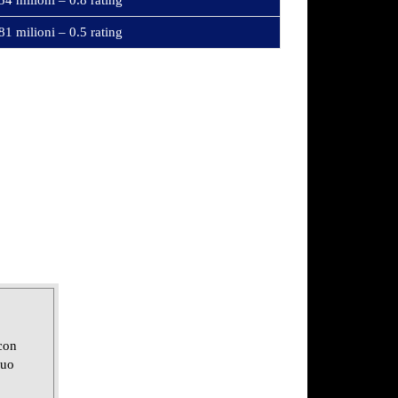
54 milioni – 0.8 rating
81 milioni – 0.5 rating
 con
suo