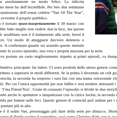
n assolutamente un modo felice. La ridicola
mo mese ha dell’incredibile. Per ben due settimane
trasmissione dell’ormai celebre “Van Of The Year”,
avvertire il proprio pubblico.
a è tornato
quasi inaspettatamente
il 30 marzo con
bbe fatto meglio non vedere mai la luce, ma questo
ù arrabbiare non è il trattamento alla serie, bensì il
ri. Un modo di atteggiarsi davvero deleterio e
sore. A confermare quanto sia assurdo questo metodo
petto lo scorso episodio, una vera e propria mazzata per la serie.
veva portato un certo miglioramento rispetto ai primi episodi, va dunq
iettivo principale: far ridere. Ci sono prodotti dello stesso genere co
rittura a superarsi in modi differenti. Se la prima è diventata un cult g
 crescita, la seconda ha sorpreso i suoi fan con una trama orizzontale ch
ò. Per cui l’unica opportunità per non fallire e non rendere stressanti i ve
 ‘I’ma Friend You’. Come di consueto l’episodio si divide in due storyl
ando anche lo spettatore a simpatizzare con la cinica Jackie, la seconda
ida per battute sulle feci. Questo genere di comicità può andare per i c
puntare più in alto.
te è il solito Van, personaggio più ilare della serie per distacco. Sf
anni di Emily svolge il compitino, così come Christina Kirk con la sua