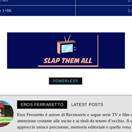
1×05
2.
u 1×06
1.
POWERLESS
EROS FERRARETTO
LATEST POSTS
Eros Ferraretto è autore di Recenserie e segue serie TV e film
attenzione costante alle uscite e ai titoli da tenere d’occhio. Il 
approccio unisce precisione, memoria editoriale e quella vena