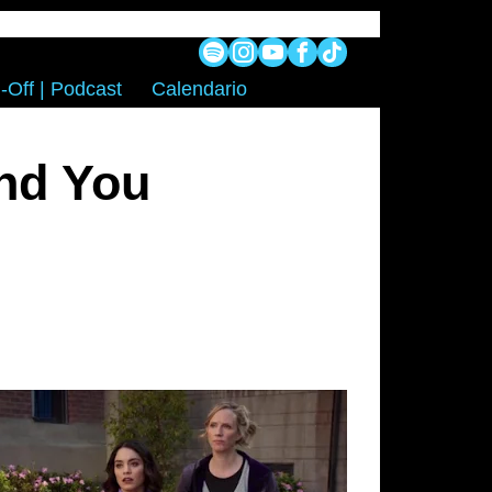
-Off | Podcast
Calendario
end You