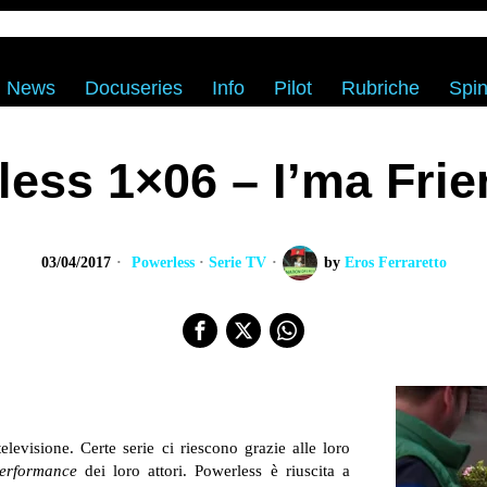
News
Docuseries
Info
Pilot
Rubriche
Spin
ess 1×06 – I’ma Fri
03/04/2017
Powerless
·
Serie TV
by
Eros Ferraretto
levisione. Certe serie ci riescono grazie alle loro
erformance
dei loro attori. Powerless è riuscita a