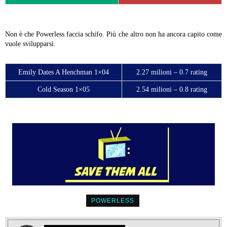
Non è che Powerless faccia schifo. Più che altro non ha ancora capito come
vuole svilupparsi.
Emily Dates A Henchman 1×04
2.27 milioni – 0.7 rating
Cold Season 1×05
2.54 milioni – 0.8 rating
POWERLESS