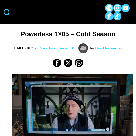
Powerless 1×05 – Cold Season
13/03/2017
Powerless
·
Serie TV
by
Dead Recensore