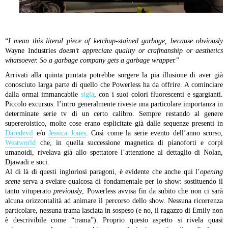
“
I mean this literal piece of ketchup-stained garbage, because obviously
Wayne Industries
doesn’t appreciate quality or crafmanship or aesthetics
whatsoever. So a garbage company gets a garbage wrapper.
”
Arrivati alla quinta puntata potrebbe sorgere la pia illusione di aver già
conosciuto larga parte di quello che Powerless ha da offrire. A cominciare
dalla ormai immancabile
sigla
, con i suoi colori fluorescenti e sgargianti.
Piccolo excursus: l’intro generalmente riveste una particolare importanza in
determinate serie tv di un certo calibro. Sempre restando al genere
supereroistico, molte cose erano esplicitate già dalle sequenze presenti in
Daredevil
e/o
Jessica Jones
. Così come la serie evento dell’anno scorso,
Westworld
che, in quella successione magnetica di pianoforti e corpi
umanoidi, rivelava già allo spettatore l’attenzione al dettaglio di Nolan,
Djawadi e soci.
Al di là di questi ingloriosi paragoni, è evidente che anche qui l’
opening
scene
serva a svelare qualcosa di fondamentale per lo show: sostituendo il
tanto vituperato
previously
, Powerless avvisa fin da subito che non ci sarà
alcuna orizzontalità ad animare il percorso dello show. Nessuna ricorrenza
particolare, nessuna trama lasciata in sospeso (e no, il ragazzo di Emily non
è descrivibile come “trama”). Proprio questo aspetto si rivela quasi