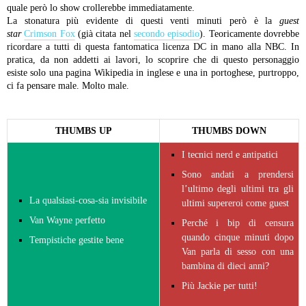
quale però lo show crollerebbe immediatamente.
La stonatura più evidente di questi venti minuti però è la
guest
star
Crimson Fox
(già citata nel
secondo episodio
). Teoricamente dovrebbe
ricordare a tutti di questa fantomatica licenza DC in mano alla NBC. In
pratica, da non addetti ai lavori, lo scoprire che di questo personaggio
esiste solo una pagina Wikipedia in inglese e una in portoghese, purtroppo,
ci fa pensare male. Molto male.
THUMBS UP
THUMBS DOWN
I tecnici nerd e antipatici
Sono andati a prendersi
l’ultimo degli ultimi tra gli
La qualsiasi-cosa-sia invisibile
ultimi supereroi come guest
Van Wayne perfetto
Perché i bip di censura
quando cinque minuti dopo
Tempistiche gestite bene
Van parla di sesso con una
bambina di dieci anni?
Più Jackie per tutti!