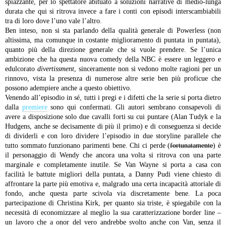
spiazzante, per lo spettatore abituato a soluzioni narrative di medio-lunga
durata che qui si ritrova invece a fare i conti con episodi interscambiabili
tra di loro dove l’uno vale l’altro.
Ben inteso, non si sta parlando della qualità generale di Powerless (non
altissima, ma comunque in costante miglioramento di puntata in puntata),
quanto più della direzione generale che si vuole prendere. Se l’unica
ambizione che ha questa nuova comedy della NBC è essere un leggero e
edulcorato
divertissment
, sinceramente non si vedono molte ragioni per un
rinnovo, vista la presenza di numerose altre serie ben più proficue che
possono adempiere anche a questo obiettivo.
Venendo all’episodio in sé, tutti i pregi e i difetti che la serie si porta dietro
dalla
premiere
sono qui confermati. Gli autori sembrano consapevoli di
avere a disposizione solo due cavalli forti su cui puntare (Alan Tudyk e la
Hudgens, anche se decisamente di più il primo) e di conseguenza si decide
di dividerli e con loro dividere l’episodio in due storyline parallele che
tutto sommato funzionano parimenti bene. Chi ci perde (
fortunatamente
) è
il personaggio di Wendy che ancora una volta si ritrova con una parte
marginale e completamente inutile. Se Van Wayne si porta a casa con
facilità le battute migliori della puntata, a Danny Pudi viene chiesto di
affrontare la parte più emotiva e, malgrado una certa incapacità attoriale di
fondo, anche questa parte scivola via discretamente bene. La poca
partecipazione di Christina Kirk, per quanto sia triste, è spiegabile con la
necessità di economizzare al meglio la sua caratterizzazione border line –
un lavoro che a onor del vero andrebbe svolto anche con Van, senza il