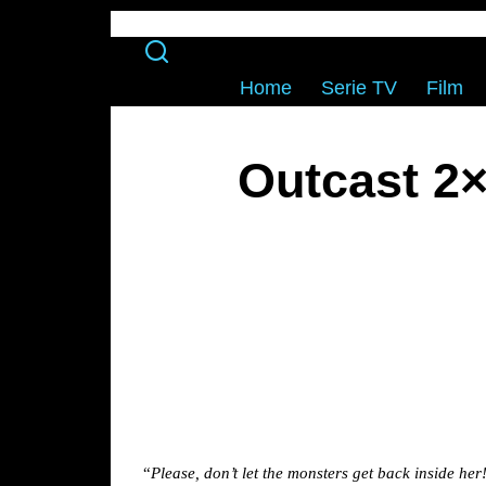
Home
Serie TV
Film
Outcast 2×
“
Please, don’t let the monsters get back inside her