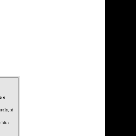
e e
rale, si
r
mbito