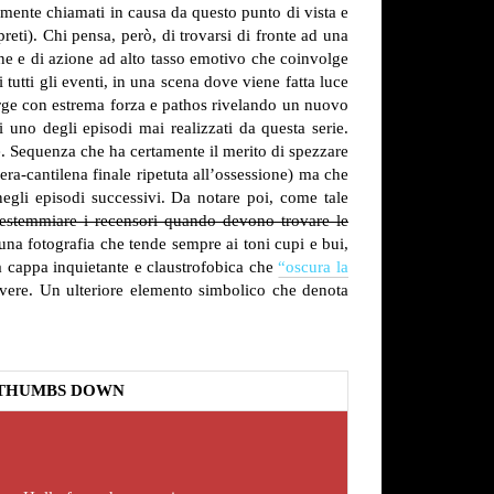
tamente chiamati in causa da questo punto di vista e
reti).
Chi pensa, però, di trovarsi di fronte ad una
ione e di azione ad alto tasso emotivo che coinvolge
 tutti gli eventi, in una scena dove viene fatta luce
erge con estrema forza e pathos rivelando un nuovo
 uno degli episodi mai realizzati da questa serie.
e. Sequenza che ha certamente il merito di spezzare
ra-cantilena finale ripetuta all’ossessione) ma che
gli episodi successivi.
Da notare poi, come tale
bestemmiare i recensori quando devono trovare le
una fotografia che tende sempre ai toni cupi e bui,
na cappa inquietante e claustrofobica che
“oscura la
vivere. Un ulteriore elemento simbolico che denota
THUMBS DOWN