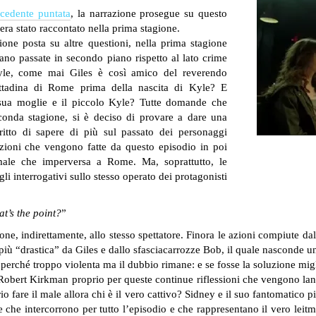
ecedente puntata
, la narrazione prosegue su questo
era stato raccontato nella prima stagione.
zione posta su altre questioni, nella prima stagione
ano passate in secondo piano rispetto al lato crime
Kyle, come mai Giles è così amico del reverendo
ittadina di Rome prima della nascita di Kyle? E
 sua moglie e il piccolo Kyle? Tutte domande che
conda stagione, si è deciso di provare a dare una
iritto di sapere di più sul passato dei personaggi
azioni che vengono fatte da questo episodio in poi
male che imperversa a Rome. Ma, soprattutto, le
i interrogativi sullo stesso operato dei protagonisti
at’s the point?
”
one, indirettamente, allo stesso spettatore. Finora le azioni compiute 
più “drastica” da Giles e dallo sfasciacarrozze Bob, il quale nasconde un
perché troppo violenta ma il dubbio rimane: e se fosse la soluzione mig
i Robert Kirkman proprio per queste continue riflessioni che vengono lanc
io fare il male allora chi è il vero cattivo? Sidney e il suo fantomatico p
he intercorrono per tutto l’episodio e che rappresentano il vero leitm