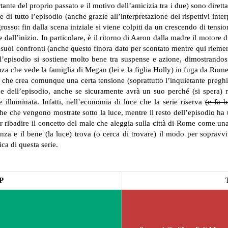
tante del proprio passato e il motivo dell’amicizia tra i due) sono diret
 di tutto l’episodio (anche grazie all’interpretazione dei rispettivi interp
rosso: fin dalla scena iniziale si viene colpiti da un crescendo di tens
 dall’inizio. In particolare, è il ritorno di Aaron dalla madre il motore di
i suoi confronti (anche questo finora dato per scontato mentre qui riem
l’episodio si sostiene molto bene tra suspense e azione, dimostrandosi
za che vede la famiglia di Megan (lei e la figlia Holly) in fuga da Rom
e che crea comunque una certa tensione (soprattutto l’inquietante preghie
 dell’episodio, anche se sicuramente avrà un suo perché (si spera) ne
 illuminata. Infatti, nell’economia di luce che la serie riserva
(e fa 
e che vengono mostrate sotto la luce, mentre il resto dell’episodio ha 
oler ribadire il concetto del male che aleggia sulla città di Rome come u
enza e il bene (la luce) trova (o cerca di trovare) il modo per soprav
ica di questa serie.
P