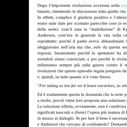
Dopo l’importante rivelazione avvenuta nella
pr
binario, rimettendo in discussione tutto quello che 
In effetti, complice il giudizio positivo e l’atten
erano state date per scontato parecchie cose (o er
della serie): com’è nata la “maledizione” di 
Anderson, com’era in generale la vita nella c
soprattutto: perché il padre aveva abbandonato
aleggiavano nell’aria ma che, solo da questa se
risposta. Innanzitutto perché lo spettatore ha d
avendoli ormai conosciuti; e poi perché le rivel
influiranno sempre più sulla guerra contro il 
rivelazioni che questo episodio regala pongono degl
e, quindi, su tutto quanto si è visto finora.
“
For taking us too far we’d losen ourselves, so wh
Ed è esattamente questa la domanda che la serie p
a molto, perciò viene loro proposta una soluzione 
La soluzione offerta, ovviamente, non è condivisa 
significati nascosti e (forse) l’opera più matura d
in mezzo ai dialoghi. Se per fare il bene è necessar
e Anderson che cercano di combatterlo?
Domande c