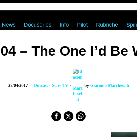
News
Docuseries
Info
Pilot
Rubriche
Spin
04 – The One I’d Be 
27/04/2017
Outcast
·
Serie TV
by
Giacomo Marcheselli
!
”