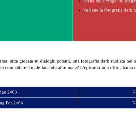
Scene della “fuga” di Megan
Va bene la fotografia dark
ma, tutta giocata su dialoghi potenti, una fotografia dark studiata nei m
to combattere il male facendo altro male? L’episodio non offre alcuna r
dge 2×03
N
ing For 2×04
N