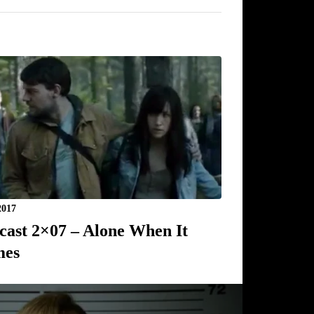
2017
cast 2×07 – Alone When It
mes