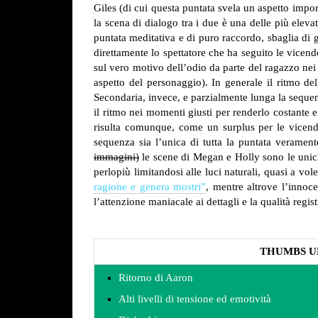
Giles (di cui questa puntata svela un aspetto impor
la scena di dialogo tra i due è una delle più elevate
puntata meditativa e di puro raccordo, sbaglia di g
direttamente lo spettatore che ha seguito le vicende
sul vero motivo dell’odio da parte del ragazzo ne
aspetto del personaggio).
In generale il ritmo del
Secondaria, invece, e parzialmente lunga la sequen
il ritmo nei momenti giusti per renderlo costante 
risulta comunque, come un surplus per le vicende
sequenza sia l’unica di tutta la puntata veramente
immagini)
le scene di Megan e Holly sono le unich
perlopiù limitandosi alle luci naturali, quasi a v
ragione e genera mostri”
, mentre altrove l’innoc
l’attenzione maniacale ai dettagli e la qualità regist
THUMBS U
Ritorno di Aaron
Alti livelli di tensione ed emotività