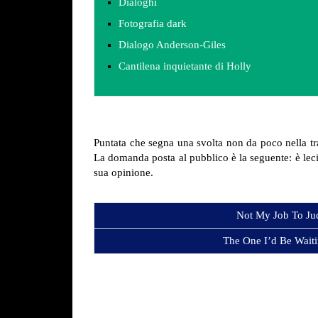
Dialoghi
Fotografia dark
Dialogo Anderson-Giles
Cantilena inquietante di Holly
Puntata che segna una svolta non da poco nella tra
La domanda posta al pubblico è la seguente: è leci
sua opinione.
Not My Job To Ju
The One I’d Be Wait