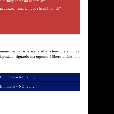
 e Holly forse da accorciare
 ma cazzo… una lampada in più no, eh?
inimi particolari e scene ad alta tensione emotiva.
isposta al riguardo ma ognuno è libero di farsi una
D milioni – ND rating
D milioni – ND rating