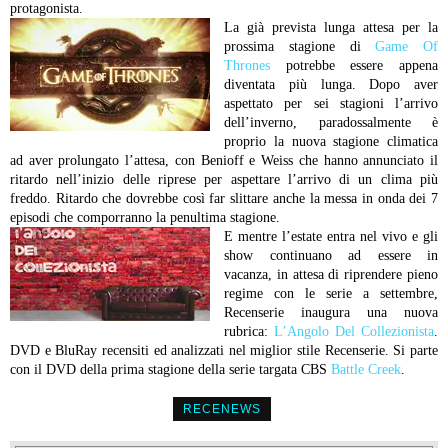
protagonista.
La già prevista lunga attesa per la
prossima stagione di
Game Of
Thrones
potrebbe essere appena
diventata più lunga. Dopo aver
aspettato per sei stagioni l’arrivo
dell’inverno, paradossalmente è
proprio la nuova stagione climatica
ad aver prolungato l’attesa, con Benioff e Weiss che hanno annunciato il
ritardo nell’inizio delle riprese per aspettare l’arrivo di un clima più
freddo. Ritardo che dovrebbe così far slittare anche la messa in onda dei 7
episodi che comporranno la penultima stagione.
E mentre l’estate entra nel vivo e gli
show continuano ad essere in
vacanza, in attesa di riprendere pieno
regime con le serie a settembre,
Recenserie inaugura una nuova
rubrica:
L’Angolo Del Collezionista
.
DVD e BluRay recensiti ed analizzati nel miglior stile Recenserie. Si parte
con il DVD della prima stagione della serie targata CBS
Battle Creek
.
RECENEWS