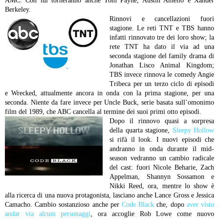
AMC. Con lui torneranno anche Tom Payne, Austin Amelio e Xander
Berkeley.
Rinnovi e cancellazioni fuori
stagione. Le reti TNT e TBS hanno
infatti rinnovato tre dei loro show; la
rete TNT ha dato il via ad una
seconda stagione del family drama di
Jonathan Lisco Animal Kingdom;
TBS invece rinnova le comedy Angie
Tribeca per un terzo ciclo di episodi
e Wrecked, attualmente ancora in onda con la prima stagione, per una
seconda. Niente da fare invece per Uncle Buck, serie basata sull’omonimo
film del 1989, che ABC cancella al termine dei suoi primi otto episodi.
Dopo il rinnovo quasi a sorpresa
della quarta stagione,
Sleepy Hollow
si rifà il look. I nuovi episodi che
andranno in onda durante il mid-
season vedranno un cambio radicale
del cast: fuori Nicole Beharie, Zach
Appelman, Shannyn Sossamon e
Nikki Reed, ora, mentre lo show è
alla ricerca di una nuova protagonista, lasciano anche Lance Gross e Jessica
Camacho. Cambio sostanzioso anche per
Code Black
che, dopo
aver visto
andar via alcuni personaggi
, ora accoglie Rob Lowe come nuovo