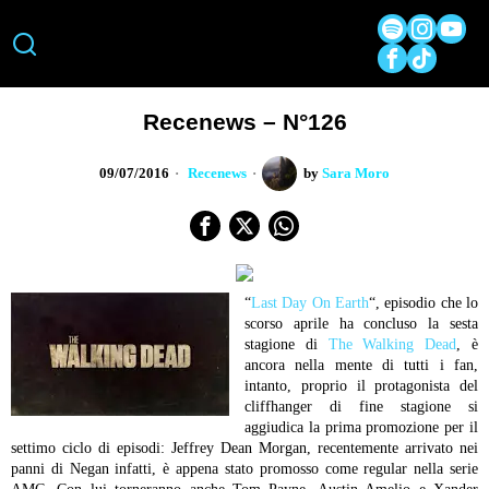
Recenews – N°126
09/07/2016
Recenews
by
Sara Moro
“
Last Day On Earth
“, episodio che lo
scorso aprile ha concluso la sesta
stagione di
The Walking Dead
, è
ancora nella mente di tutti i fan,
intanto, proprio il protagonista del
cliffhanger di fine stagione si
aggiudica la prima promozione per il
settimo ciclo di episodi: Jeffrey Dean Morgan, recentemente arrivato nei
panni di Negan infatti, è appena stato promosso come regular nella serie