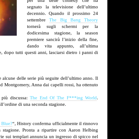
per una delle comedy che ha
segnato la televisione dell’ultimo
decennio. Quando il prossimo 24
settembre
The Big Bang Theory
tornerà sugli schermi per la
dodicesima stagione, la season
premiere sancirà l’inizio della fine,
dando vita appunto, all’ultima
 dopo tutti questi anni, lasciarsi dietro i panni di
alcune delle serie più seguite dell’ultimo anno. Il
 Montgomery, Anna dai capelli rossi, ha ottenuto
e più discussa:
The End Of The F***ing World
.
 all’ordine di una seconda stagione.
 Blue?
“, History conferma ufficialmente il rinnovo
stagione. Pronta a ripartire con Aaron Helbing
e sui templari annuncia un ingresso di spicco nel