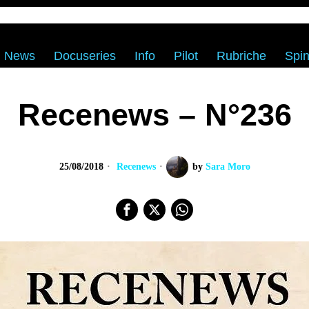
News
Docuseries
Info
Pilot
Rubriche
Spin
Recenews – N°236
25/08/2018
Recenews
by
Sara Moro