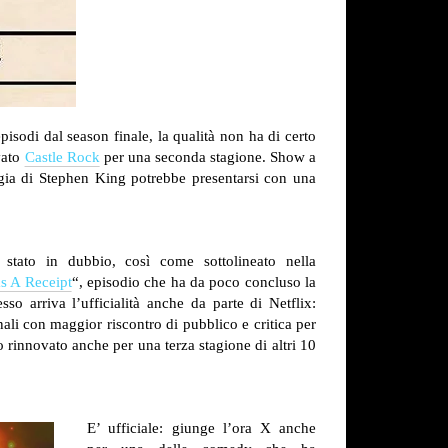
pisodi dal season finale, la qualità non ha di certo
vato
Castle Rock
per una seconda stagione. Show a
logia di Stephen King potrebbe presentarsi con una
stato in dubbio, così come sottolineato nella
s A Receipt
“, episodio che ha da poco concluso la
sso arriva l’ufficialità anche da parte di Netflix:
nali con maggior riscontro di pubblico e critica per
o rinnovato anche per una terza stagione di altri 10
E’ ufficiale: giunge l’ora X anche