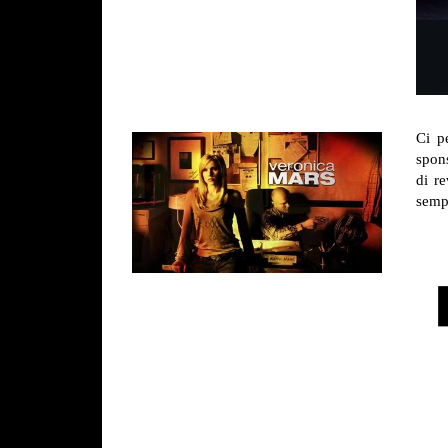
Ci p
spons
di r
sempr