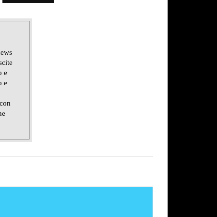
news
scite
o e
o e
 con
ne