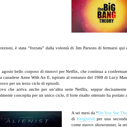
ezioni, è stata “forzata” dalla volontà di Jim Parsons di fermarsi qui e,
 agosto bello corposo di rinnovi per Netflix, che continua a confermare 
a canadese Anne With An E, ispirato al romanzo del 1908 di Lucy Maud
nnovo per un terzo ciclo di episodi.
ovo che arriva anche per un’altra serie Netflix, seppur decisament
almente concepita per un unico ciclo, il forte risalto ottenuto ha portato
A sei mesi da “
Do You See The
di
Knightfall
per una seconda 
come nuovo showrunner, la seri