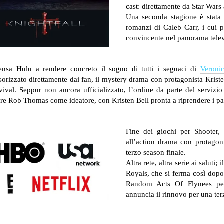
cast: direttamente da Star Wars
Una seconda stagione è stata 
romanzi di Caleb Carr, i cui 
convincente nel panorama telev
ensa Hulu a rendere concreto il sogno di tutti i seguaci di
Veroni
orizzato direttamente dai fan, il mystery drama con protagonista Kriste
evival. Seppur non ancora ufficializzato, l’ordine da parte del servi
e Rob Thomas come ideatore, con Kristen Bell pronta a riprendere i pan
Fine dei giochi per Shooter
all’action drama con protagon
terzo season finale.
Altra rete, altra serie ai salut
Royals, che si ferma così dopo 
Random Acts Of Flynees per
annuncia il rinnovo per una te