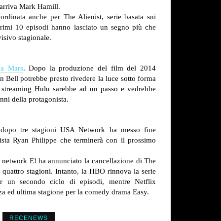
 arriva Mark Hamill.
ordinata anche per The Alienist, serie basata sui
primi 10 episodi hanno lasciato un segno più che
isivo stagionale.
ca Mars
. Dopo la produzione del film del 2014
n Bell potrebbe presto rivedere la luce sotto forma
zio streaming Hulu sarebbe ad un passo e vedrebbe
ni della protagonista.
, dopo tre stagioni USA Network ha messo fine
ista Ryan Philippe che terminerà con il prossimo
i; il network E! ha annunciato la cancellazione di The
quattro stagioni.
Intanto, la HBO rinnova la serie
 un secondo ciclo di episodi, mentre Netflix
rza ed ultima stagione per la comedy drama Easy.
RECENEWS