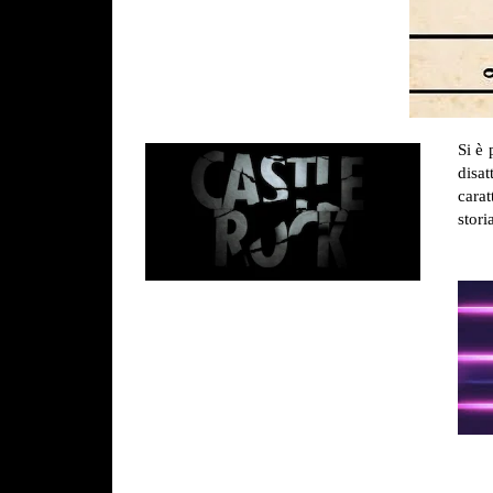
Si è 
disat
carat
stori