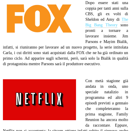
Dopo essere stati una
coppia per tanti anni sulla
CBS, gli ex volti di
Sheldon ed Amy di
The
Big Bang Theory
sono
pronti a tornare a
lavorare insieme. Jim
Parsons e Mayim Bialik,
infatti, si riuniranno per lavorare ad un nuovo progetto, la serie intitolata
Carla, i cui diritti sono stati acquistati dalla FOX che ne ha già ordinato un
primo ciclo. Ad apparire sugli schermi, però, sarà solo la Bialik in qualità
di protagonista mentre Parsons sarà il produttore esecutivo.
Con metà stagione già
andata in onda, uno
speciale natalizio in
programma ed altri 9
episodi previsti a gennaio
che completeranno la
prima stagione, Family
Reunion ha ancora molto
da raccontare. Eppure,
Netflix non si accontenta: la sitcom ottiene infatti subito il rinnovo anche