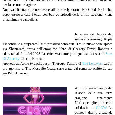
per la seconda stagione.
Non va altrettanto bene invece alla comedy drama No Good Nick che,
dopo essere andata i onda con ben 20 episodi della prima stagione, viene
ufficialmente cancellata.
In attesa del lancio del
servizio streaming, Apple
Tv continua a preparare i suoi prossimi contenuti. Tra le nuove serie spicca
già Shantaram, tratta dall’omonimo libro di Gregory David Roberts e
adattata dal film del 2008, la serie avrà come protagonista l’ex star di
Sons
Of Anarchy
Charlie Hunnam.
Approda ad Apple tv anche Justin Theroux: l’attore di
The Leftovers
sarà il
protagonista di The Mosquito Coast, serie tratta dal romanzo scritto da suo
zio Paul Theroux.
Ad un mese e mezzo dal
rilascio della sua terza
stagione, finalmente
Neflix scioglie il riserbo
sul destino di
GLOW
. La
comedy drama creata da