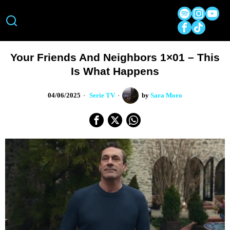
Your Friends And Neighbors 1×01 – This
Is What Happens
04/06/2025
Serie TV
by
Sara Moro