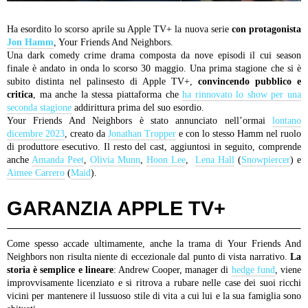
Ha esordito lo scorso aprile su Apple TV+ la nuova serie
con protagonista
Jon Hamm
, Your Friends And Neighbors.
Una dark comedy crime drama composta da nove episodi il cui season
finale è andato in onda lo scorso 30 maggio. Una prima stagione che si è
subito distinta nel palinsesto di Apple TV+,
convincendo pubblico e
critica
, ma anche la stessa piattaforma che
ha rinnovato lo show per una
seconda stagione
addirittura prima del suo esordio.
Your Friends And Neighbors è stato annunciato nell’ormai
lontano
dicembre 2023
, creato da
Jonathan Tropper
e con lo stesso Hamm nel ruolo
di produttore esecutivo. Il resto del cast, aggiuntosi in seguito, comprende
anche
Amanda Peet
,
Olivia Munn
,
Hoon Lee
,
Lena Hall
(
Snowpiercer
) e
Aimee Carrero
(
Maid
).
GARANZIA APPLE TV+
Come spesso accade ultimamente, anche la trama di Your Friends And
Neighbors non risulta niente di eccezionale dal punto di vista narrativo.
La
storia è semplice e lineare
: Andrew Cooper, manager di
hedge fund
, viene
improvvisamente licenziato e si ritrova a rubare nelle case dei suoi ricchi
vicini per mantenere il lussuoso stile di vita a cui lui e la sua famiglia sono