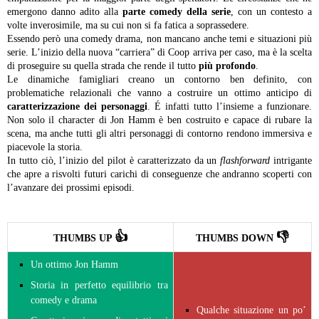
emergono danno adito alla
parte comedy della serie
, con un contesto a
volte inverosimile, ma su cui non si fa fatica a soprassedere.
Essendo però una comedy drama, non mancano anche temi e situazioni più
serie. L’inizio della nuova “carriera” di Coop arriva per caso, ma è la scelta
di proseguire su quella strada che rende il tutto
più profondo
.
Le dinamiche famigliari creano un contorno ben definito, con
problematiche relazionali che vanno a costruire un ottimo anticipo di
caratterizzazione dei personaggi
. É infatti tutto l’insieme a funzionare.
Non solo il character di Jon Hamm è ben costruito e capace di rubare la
scena, ma anche tutti gli altri personaggi di contorno rendono immersiva e
piacevole la storia.
In tutto ciò, l’inizio del pilot è caratterizzato da un
flashforward
intrigante
che apre a risvolti futuri carichi di conseguenze che andranno scoperti con
l’avanzare dei prossimi episodi.
👍
👎
THUMBS UP
THUMBS DOWN
Un ottimo Jon Hamm
Storia in perfetto equilibrio tra
comedy e drama
Qualche situazione un po’