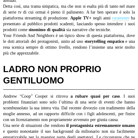
abituati.
Detta così, una trama simpatica, ma che non si esalta più di tanto nel mare
di serie tv di cui ormai è pieno il palinsesto. A far ben sperare è solo la
piattaforma streaming di produzione.
Apple TV+
negli anni
raramente
ha
presentato al pubblico prodotti scadenti, lasciando spesso intendere i suoi
prodotti come
sinonimo di qualità
sia narrative che tecniche.
Your Friends And Neighbors è un tipico show di questa piattaforma, dove
le doti attoriali dei protagonisti, unito ad uno
storytelling empatico
e una
resa scenica sempre di ottimo livello, rendono l’insieme una serie molto
più che apprezzabile.
LADRO NON PROPRIO
GENTILUOMO
Andrew “Coop” Cooper si ritrova
a rubare quasi per caso
. I suoi
problemi finanziari sono solo l’ultima di una serie di eventi che hanno
scombussolato la sua intera vita. Dal recente divorzio con tradimento della
moglie annesso, ad un rapporto difficile con i figli adolescenti, per finire
con un licenziamento non propriamente avvenuto per giusta causa.
Una serie di situazioni che rendono
il protagonista estremamente umano
e questo nonostante il suo background da milionario non sia facilmente
empatizzabile per la maggior parte degli spettatori. Le circostanze che ne