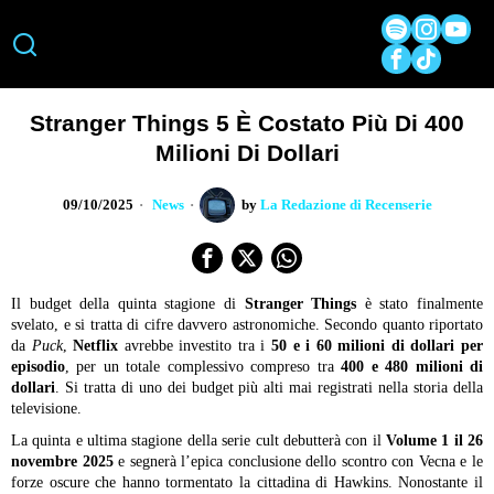
Stranger Things 5 È Costato Più Di 400
Milioni Di Dollari
09/10/2025
News
by
La Redazione di Recenserie
Il budget della quinta stagione di
Stranger Things
è stato finalmente
svelato, e si tratta di cifre davvero astronomiche. Secondo quanto riportato
da
Puck
,
Netflix
avrebbe investito tra i
50 e i 60 milioni di dollari per
episodio
, per un totale complessivo compreso tra
400 e 480 milioni di
dollari
. Si tratta di uno dei budget più alti mai registrati nella storia della
televisione.
La quinta e ultima stagione della serie cult debutterà con il
Volume 1 il 26
novembre 2025
e segnerà l’epica conclusione dello scontro con Vecna e le
forze oscure che hanno tormentato la cittadina di Hawkins. Nonostante il