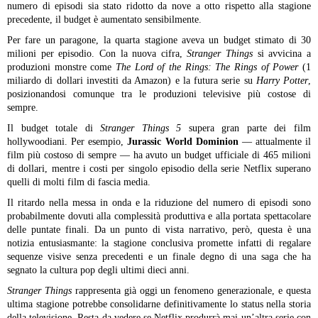
numero di episodi sia stato ridotto da nove a otto rispetto alla stagione
precedente, il budget è aumentato sensibilmente.
Per fare un paragone, la quarta stagione aveva un budget stimato di 30
milioni per episodio. Con la nuova cifra,
Stranger Things
si avvicina a
produzioni monstre come
The Lord of the Rings: The Rings of Power
(1
miliardo di dollari investiti da Amazon) e la futura serie su
Harry Potter
,
posizionandosi comunque tra le produzioni televisive più costose di
sempre.
Il budget totale di
Stranger Things 5
supera gran parte dei film
hollywoodiani. Per esempio,
Jurassic World Dominion
— attualmente il
film più costoso di sempre — ha avuto un budget ufficiale di 465 milioni
di dollari, mentre i costi per singolo episodio della serie Netflix superano
quelli di molti film di fascia media.
Il ritardo nella messa in onda e la riduzione del numero di episodi sono
probabilmente dovuti alla complessità produttiva e alla portata spettacolare
delle puntate finali. Da un punto di vista narrativo, però, questa è una
notizia entusiasmante: la stagione conclusiva promette infatti di regalare
sequenze visive senza precedenti e un finale degno di una saga che ha
segnato la cultura pop degli ultimi dieci anni.
Stranger Things
rappresenta già oggi un fenomeno generazionale, e questa
ultima stagione potrebbe consolidarne definitivamente lo status nella storia
della televisione. Resta da vedere se Netflix produrrà mai un’altra serie con