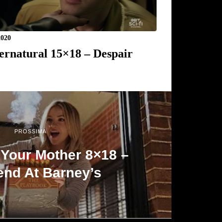
2020
ernatural 15×18 – Despair
PROSSIMA
 Your Mother 8×18 –
nd At Barney’s