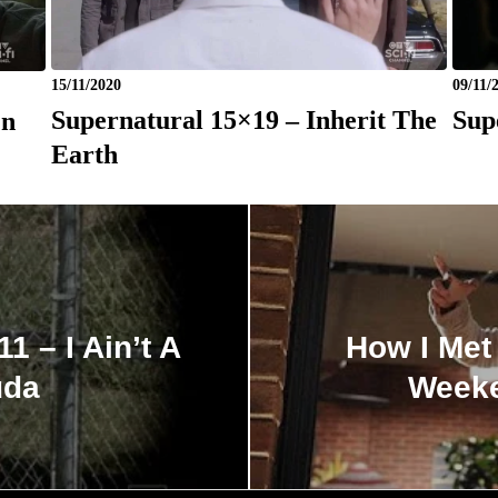
15/11/2020
09/11/
Supernatural 15×19 – Inherit The
Sup
On
Earth
 – I Ain’t A
How I Met
uda
Weeke