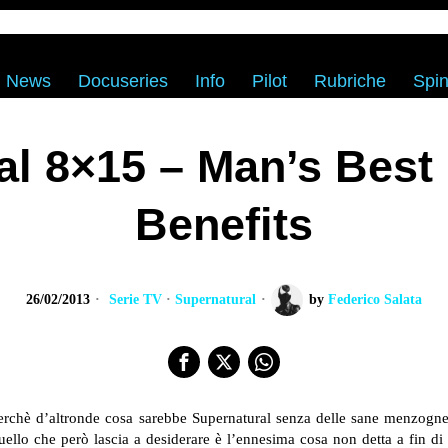
News
Docuseries
Info
Pilot
Rubriche
Spin
al 8×15 – Man’s Best 
Benefits
26/02/2013
Serie TV
·
Supernatural
by
Federico Salata
 perchè d’altronde cosa sarebbe Supernatural senza delle sane menzogne
ello che però lascia a desiderare è l’ennesima cosa non detta a fin di 