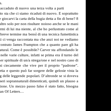
a.
accaduto di nuovo una terza volta a parti
to sta che ci siamo ricaduti di nuovo. E soprattutto
 giocarvi la carta della bugia detta a fin di bene? 8
altro solo per non risultare noioso anche se le mani
mi di lui ma niente, al che ho perlustrato come al
 breve termine ma bensì di una tecnica fumettistica
isti ci venga raccontata ma che anzi noi ne vediamo
contrato James Frampton che a quanto pare gli ha
natural. Come è possibile? Carver sta affondando le
elle varie culture, infatti se prima era il turno del
er spirituale di un/a strega/one e nel nostro caso di
i ciecamente che vive per il proprio “padrone”.
ia e questo può far sorgere delle gelosie vista la
ng delle leggende popolari. D’altronde se si doveva
seri soprannaturali dimenticati, quindi un plauso a
tione. Un mezzo passo falso è stato fatto, bisogna
 Man Of Letters…