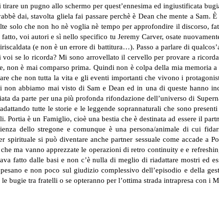
irare un pugno allo schermo per quest’ennesima ed ingiustificata bugi
abbè dai, stavolta gliela fai passare perchè è Dean che mente a Sam. È 
volte solo che non ho nè voglia nè tempo per approfondire il discorso, fat
o fatto, voi autori e sì nello specifico tu Jeremy Carver, osate nuovamente
iriscaldata (e non è un errore di battitura…).
Passo a parlare di qualcos’
i se lo ricorda? Mi sono arrovellato il cervello per provare a ricordar
rese, non è mai comparso prima. Quindi non è colpa della mia memoria a
re che non tutta la vita e gli eventi importanti che vivono i protagon
 noi non abbiamo mai visto di Sam e Dean ed in una di queste hanno in
sciata da parte per una più profonda rifondazione dell’universo di Super
adattando tutte le storie e le leggende soprannaturali che sono presenti n
. Portia è un Famiglio, cioè una bestia che è destinata ad essere il partn
enza dello stregone e comunque è una persona/animale di cui fidars
 spirituale si può diventare anche partner sessuale come accade a Port
 che ma vanno apprezzate le operazioni di retro continuity e e refreshi
ava fatto dalle basi e non c’è nulla di meglio di riadattare mostri ed es
e pesano e non poco sul giudizio complessivo dell’episodio e della ges
e bugie tra fratelli o se opteranno per l’ottima strada intrapresa con i