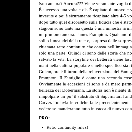
Sam ancora? Ancora??? Viene veramente voglia di t
È successo una volta e ok. È capitato di nuovo e v
invertite e poi è sicuramente ricapitato altre 4-5 
dopo tutto quel discorsetto sulla fiducia che è stat
stagioni sono tante ma questa è una minestra riririr
mi prudono ancora. James Frampton. Qualcuno di vo
solito i meandri della rete e, sorpresa delle sorp
chiamata retro continuity che consta nell’immagina
solo una parte. Quindi ci sono delle storie che
salvato la vita.
La storyline dei Letterati viene la
mani nella cultura popolare e nello specifico sta ri
Golem, ora è il turno della reinvenzione dei Famigli
Frampton. Il Famiglio è come una seconda cosci
Ovviamente le eccezioni ci sono e da mero partner
bellezza del Dobermann.
La storia non è niente di
rimpolpare un po’ il substrato di Supernatural and
Carver. Tuttavia le critiche fatte precedentement
vedere se manderanno tutto in vacca di nuovo con l
PRO:
Retro continuity rulez!