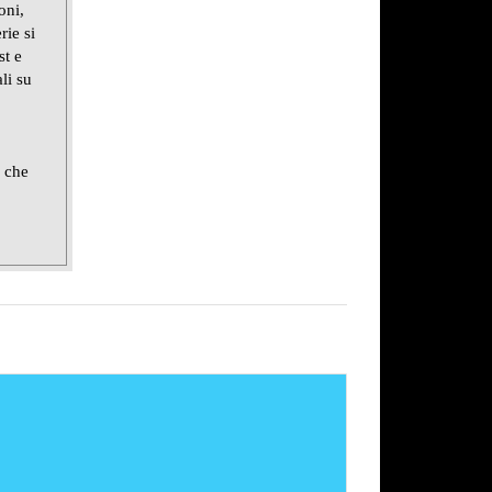
oni,
rie si
st e
li su
e che