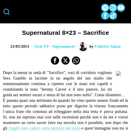
Supernatural 8×23 – Sacrifice
21/05/2013
Serie TV
·
Supernatural
by
Federico Salata
Dopo la messa in onda di “Sacrifice”, voci di corridoio vogliono
Sera Gamble in lacrime in un angolo del suo studio che
sommessamente continua a ripetere con le mani trai capelli e
ciondolando la testa “Jeremy Carver è il mio pastore, lui mi
guida nei sentieri oscuri e senza di lui non sono nulla”. Come dissentire…
È passata quasi una settimana da quando ho visto questo season finale ed in
tutto questo periodo sabbatico preso per digerire la visione francamente
l’unica frase che continua ad echeggiare nella mia testa è: porca puttana.
Si, non mi esprimo mai così nelle recensioni perchè non è da me e vorrei
mantenere un certo savoir faire ma stavolta non è possibile, non dopo che
gli
Angeli sono caduti come meteore dal cielo
e quest’immagine non mi si