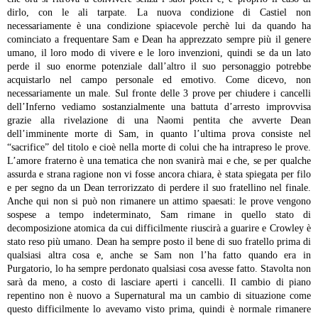
dirlo, con le ali tarpate. La nuova condizione di Castiel non
necessariamente è una condizione spiacevole perchè lui da quando ha
cominciato a frequentare Sam e Dean ha apprezzato sempre più il genere
umano, il loro modo di vivere e le loro invenzioni, quindi se da un lato
perde il suo enorme potenziale dall’altro il suo personaggio potrebbe
acquistarlo nel campo personale ed emotivo. Come dicevo, non
necessariamente un male.
Sul fronte delle 3 prove per chiudere i cancelli
dell’Inferno vediamo sostanzialmente una battuta d’arresto improvvisa
grazie alla rivelazione di una Naomi pentita che avverte Dean
dell’imminente morte di Sam, in quanto l’ultima prova consiste nel
“sacrifice” del titolo e cioè nella morte di colui che ha intrapreso le prove.
L’amore fraterno è una tematica che non svanirà mai e che, se per qualche
assurda e strana ragione non vi fosse ancora chiara, è stata spiegata per filo
e per segno da un Dean terrorizzato di perdere il suo fratellino nel finale.
Anche qui non si può non rimanere un attimo spaesati: le prove vengono
sospese a tempo indeterminato, Sam rimane in quello stato di
decomposizione atomica da cui difficilmente riuscirà a guarire e Crowley è
stato reso più umano. Dean ha sempre posto il bene di suo fratello prima di
qualsiasi altra cosa e, anche se Sam non l’ha fatto quando era in
Purgatorio, lo ha sempre perdonato qualsiasi cosa avesse fatto. Stavolta non
sarà da meno, a costo di lasciare aperti i cancelli. Il cambio di piano
repentino non è nuovo a Supernatural ma un cambio di situazione come
questo difficilmente lo avevamo visto prima, quindi è normale rimanere