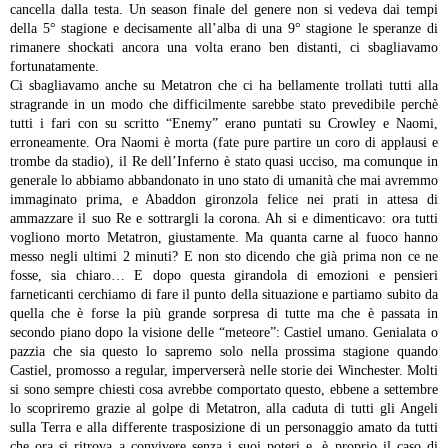
cancella dalla testa. Un season finale del genere non si vedeva dai tempi
della 5° stagione e decisamente all’alba di una 9° stagione le speranze di
rimanere shockati ancora una volta erano ben distanti, ci sbagliavamo
fortunatamente.
Ci sbagliavamo anche su Metatron che ci ha bellamente trollati tutti alla
stragrande in un modo che difficilmente sarebbe stato prevedibile perchè
tutti i fari con su scritto “Enemy” erano puntati su Crowley e Naomi,
erroneamente. Ora Naomi è morta (fate pure partire un coro di applausi e
trombe da stadio), il Re dell’Inferno è stato quasi ucciso, ma comunque in
generale lo abbiamo abbandonato in uno stato di umanità che mai avremmo
immaginato prima, e Abaddon gironzola felice nei prati in attesa di
ammazzare il suo Re e sottrargli la corona. Ah si e dimenticavo: ora tutti
vogliono morto Metatron, giustamente. Ma quanta carne al fuoco hanno
messo negli ultimi 2 minuti? E non sto dicendo che già prima non ce ne
fosse, sia chiaro…
E dopo questa girandola di emozioni e pensieri
farneticanti cerchiamo di fare il punto della situazione e partiamo subito da
quella che è forse la più grande sorpresa di tutte ma che è passata in
secondo piano dopo la visione delle “meteore”: Castiel umano. Genialata o
pazzia che sia questo lo sapremo solo nella prossima stagione quando
Castiel, promosso a regular, imperverserà nelle storie dei Winchester. Molti
si sono sempre chiesti cosa avrebbe comportato questo, ebbene a settembre
lo scopriremo grazie al golpe di Metatron, alla caduta di tutti gli Angeli
sulla Terra e alla differente trasposizione di un personaggio amato da tutti
che ora si ritrova a convivere senza i suoi poteri e, è proprio il caso di