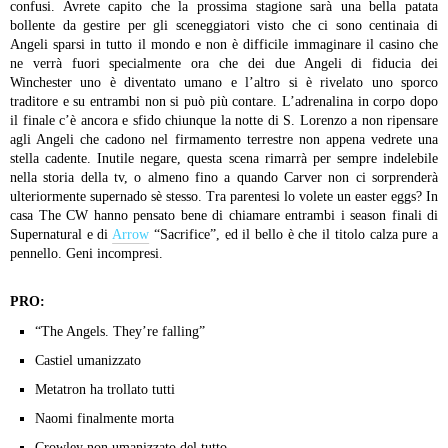
confusi.
Avrete capito che la prossima stagione sarà una bella patata
bollente da gestire per gli sceneggiatori visto che ci sono centinaia di
Angeli sparsi in tutto il mondo e non è difficile immaginare il casino che
ne verrà fuori specialmente ora che dei due Angeli di fiducia dei
Winchester uno è diventato umano e l’altro si è rivelato uno sporco
traditore e su entrambi non si può più contare.
L’adrenalina in corpo dopo
il finale c’è ancora e sfido chiunque la notte di S. Lorenzo a non ripensare
agli Angeli che cadono nel firmamento terrestre non appena vedrete una
stella cadente. Inutile negare, questa scena rimarrà per sempre indelebile
nella storia della tv, o almeno fino a quando Carver non ci sorprenderà
ulteriormente supernado sè stesso.
Tra parentesi lo volete un easter eggs? In
casa The CW hanno pensato bene di chiamare entrambi i season finali di
Supernatural e di
Arrow
“Sacrifice”, ed il bello è che il titolo calza pure a
pennello. Geni incompresi.
PRO:
“The Angels. They’re falling”
Castiel umanizzato
Metatron ha trollato tutti
Naomi finalmente morta
Crowley non umanizzato del tutto