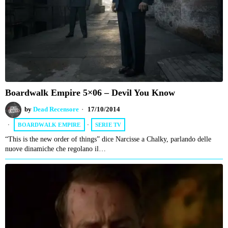
Boardwalk Empire 5×06 – Devil You Know
by
Dead Recensore
17/10/2014
BOARDWALK EMPIRE
·
SERIE TV
“This is the new order of things” dice Narcisse a Chalky, parlando delle
nuove dinamiche che regolano il…