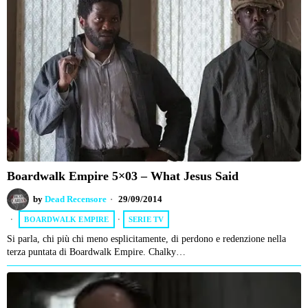
Boardwalk Empire 5×03 – What Jesus Said
by
Dead Recensore
29/09/2014
BOARDWALK EMPIRE
·
SERIE TV
Si parla, chi più chi meno esplicitamente, di perdono e redenzione nella
terza puntata di Boardwalk Empire. Chalky…