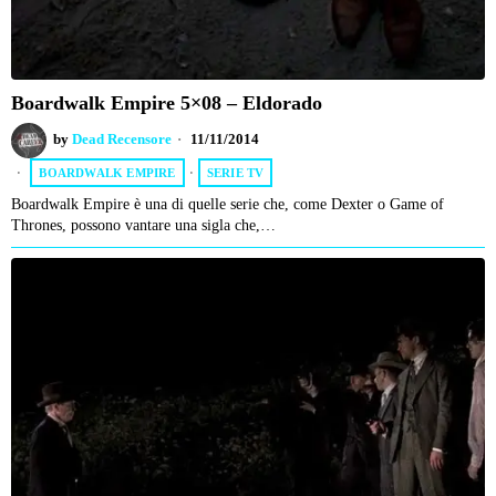
Boardwalk Empire 5×08 – Eldorado
by
Dead Recensore
11/11/2014
BOARDWALK EMPIRE
·
SERIE TV
Boardwalk Empire è una di quelle serie che, come Dexter o Game of
Thrones, possono vantare una sigla che,…