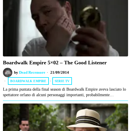
Boardwalk Empire 5×02 – The Good Listener
by
Dead Recensore
21/09/2014
BOARDWALK EMPIRE
·
SERIE TV
La prima puntata della final season di Boardwalk Empire aveva lasciato lo
spettatore orfano di alcuni personaggi importanti, probabilmente…