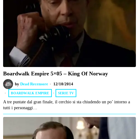
Boardwalk Empire 5×05 – King Of Norway
by
Dead Recensore
12/10/2014
BOARDWALK EMPIRE
·
SERIE TV
A tre puntate dal gran finale, il cerchio si sta chiudendo un po’ intorno a
tutti i personaggi…