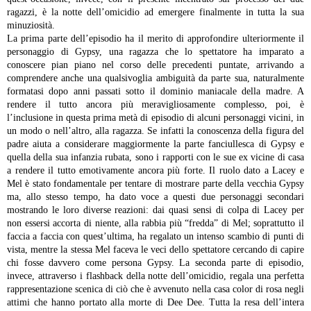
ragazzi, è la notte dell’omicidio ad emergere finalmente in tutta la sua
minuziosità.
La prima parte dell’episodio ha il merito di approfondire ulteriormente il
personaggio di Gypsy, una ragazza che lo spettatore ha imparato a
conoscere pian piano nel corso delle precedenti puntate, arrivando a
comprendere anche una qualsivoglia ambiguità da parte sua, naturalmente
formatasi dopo anni passati sotto il dominio maniacale della madre. A
rendere il tutto ancora più meravigliosamente complesso, poi, è
l’inclusione in questa prima metà di episodio di alcuni personaggi vicini, in
un modo o nell’altro, alla ragazza. Se infatti la conoscenza della figura del
padre aiuta a considerare maggiormente la parte fanciullesca di Gypsy e
quella della sua infanzia rubata, sono i rapporti con le sue ex vicine di casa
a rendere il tutto emotivamente ancora più forte. Il ruolo dato a Lacey e
Mel è stato fondamentale per tentare di mostrare parte della vecchia Gypsy
ma, allo stesso tempo, ha dato voce a questi due personaggi secondari
mostrando le loro diverse reazioni: dai quasi sensi di colpa di Lacey per
non essersi accorta di niente, alla rabbia più “fredda” di Mel; soprattutto il
faccia a faccia con quest’ultima, ha regalato un intenso scambio di punti di
vista, mentre la stessa Mel faceva le veci dello spettatore cercando di capire
chi fosse davvero come persona Gypsy.
La seconda parte di episodio,
invece, attraverso i flashback della notte dell’omicidio, regala una perfetta
rappresentazione scenica di ciò che è avvenuto nella casa color di rosa negli
attimi che hanno portato alla morte di Dee Dee. Tutta la resa dell’intera