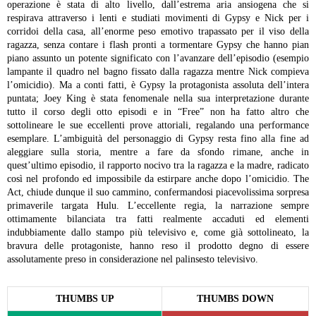
operazione è stata di alto livello, dall’estrema aria ansiogena che si
respirava attraverso i lenti e studiati movimenti di Gypsy e Nick per i
corridoi della casa, all’enorme peso emotivo trapassato per il viso della
ragazza, senza contare i flash pronti a tormentare Gypsy che hanno pian
piano assunto un potente significato con l’avanzare dell’episodio (esempio
lampante il quadro nel bagno fissato dalla ragazza mentre Nick compieva
l’omicidio).
Ma a conti fatti, è Gypsy la protagonista assoluta dell’intera
puntata; Joey King è stata fenomenale nella sua interpretazione durante
tutto il corso degli otto episodi e in “Free” non ha fatto altro che
sottolineare le sue eccellenti prove attoriali, regalando una performance
esemplare. L’ambiguità del personaggio di Gypsy resta fino alla fine ad
aleggiare sulla storia, mentre a fare da sfondo rimane, anche in
quest’ultimo episodio, il rapporto nocivo tra la ragazza e la madre, radicato
così nel profondo ed impossibile da estirpare anche dopo l’omicidio.
The
Act, chiude dunque il suo cammino, confermandosi piacevolissima sorpresa
primaverile targata Hulu. L’eccellente regia, la narrazione sempre
ottimamente bilanciata tra fatti realmente accaduti ed elementi
indubbiamente dallo stampo più televisivo e, come già sottolineato, la
bravura delle protagoniste, hanno reso il prodotto degno di essere
assolutamente preso in considerazione nel palinsesto televisivo.
THUMBS UP
THUMBS DOWN