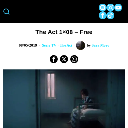
The Act 1×08 – Free
08/05/2019
Serie TV
·
The Act
by
Sara Moro