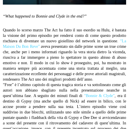
“What happened to Bonnie and Clyde in the end?”
Quando lo scorso marzo The Act ha fatto il suo esordio su Hulu, è bastata
la visione del primo episodio per rendersi conto di come questo prodotto
rischiava di diventare un nuovo gioiellino del network in questione.
“La
Maison Du Bon Reve”
aveva presentato sin dalle prime scene un true crime
che, anche per i meno informati riguardo la vera storia dietro la vicenda,
riusciva a far immergere a pieno lo spettatore in questo abisso di abuso
emotivo e non. Il modo in cui lo show è proseguito, poi, ha mostrato in
maniera sempre più accentuata come una storia trattata al meglio, una
caratterizzazione eccellente dei personaggi e delle prove attoriali magistrali,
rendessero The Act uno dei migliori prodotti dell’anno.
“Free” è l’ultimo capitolo di questa tragica storia e va sottolineato come gli
autori non abbiano sbagliato nulla nella presentazione neanche in
quest’ultima fase. A seguito dei minuti finali di
“Bonnie & Clyde”
, era il
destino di Gypsy (ma anche quello di Nick) ad essere in bilico, con le
accuse pronte a pendere sulla sua testa. L’intero episodio viene così
suddiviso in due blocchi, utilizzando uno stile simile a quello delle prime
puntate quando i flashback della vita di Gypsy e Dee Dee si avvicendavano
a scene del presente con il ritrovamento del cadavere di quest’ultima. In
quest’occasione, invece, con il presente incentrato sul processo dei due