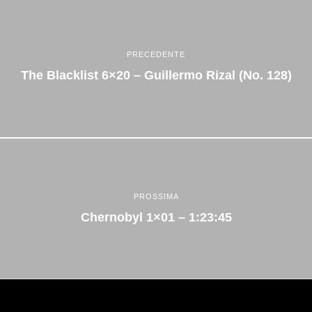
PRECEDENTE
The Blacklist 6×20 – Guillermo Rizal (No. 128)
PROSSIMA
Chernobyl 1×01 – 1:23:45