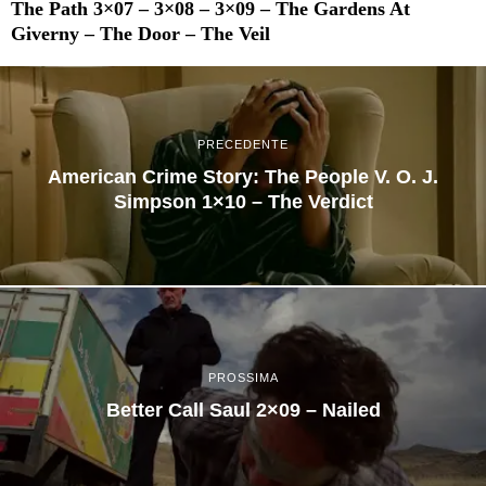
The Path 3×07 – 3×08 – 3×09 – The Gardens At
Giverny – The Door – The Veil
PRECEDENTE
American Crime Story: The People V. O. J.
Simpson 1×10 – The Verdict
PROSSIMA
Better Call Saul 2×09 – Nailed