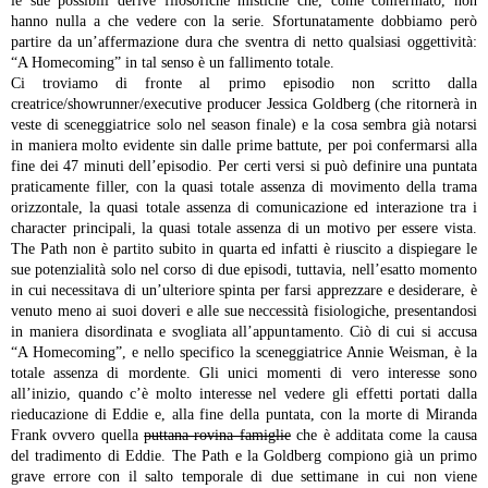
le sue possibili derive filosofiche mistiche che, come confermato, non
hanno nulla a che vedere con la serie. Sfortunatamente dobbiamo però
partire da un’affermazione dura che sventra di netto qualsiasi oggettività:
“A Homecoming” in tal senso è un fallimento totale.
Ci troviamo di fronte al primo episodio non scritto dalla
creatrice/showrunner/executive producer Jessica Goldberg (che ritornerà in
veste di sceneggiatrice solo nel season finale) e la cosa sembra già notarsi
in maniera molto evidente sin dalle prime battute, per poi confermarsi alla
fine dei 47 minuti dell’episodio. Per certi versi si può definire una puntata
praticamente filler, con la quasi totale assenza di movimento della trama
orizzontale, la quasi totale assenza di comunicazione ed interazione tra i
character principali, la quasi totale assenza di un motivo per essere vista.
The Path non è partito subito in quarta ed infatti è riuscito a dispiegare le
sue potenzialità solo nel corso di due episodi, tuttavia, nell’esatto momento
in cui necessitava di un’ulteriore spinta per farsi apprezzare e desiderare, è
venuto meno ai suoi doveri e alle sue neccessità fisiologiche, presentandosi
in maniera disordinata e svogliata all’appuntamento.
Ciò di cui si accusa
“A Homecoming”, e nello specifico la sceneggiatrice Annie Weisman, è la
totale assenza di mordente. Gli unici momenti di vero interesse sono
all’inizio, quando c’è molto interesse nel vedere gli effetti portati dalla
rieducazione di Eddie e, alla fine della puntata, con la morte di Miranda
Frank ovvero quella
puttana rovina famiglie
che è additata come la causa
del tradimento di Eddie. The Path e la Goldberg compiono già un primo
grave errore con il salto temporale di due settimane in cui non viene