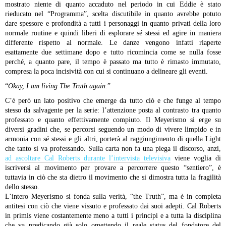
mostrato niente di quanto accaduto nel periodo in cui Eddie è stato
rieducato nel “Programma”, scelta discutibile in quanto avrebbe potuto
dare spessore e profondità a tutti i personaggi in quanto privati della loro
normale routine e quindi liberi di esplorare sé stessi ed agire in maniera
differente rispetto al normale. Le danze vengono infatti riaperte
esattamente due settimane dopo e tutto ricomincia come se nulla fosse
perché, a quanto pare, il tempo è passato ma tutto è rimasto immutato,
compresa la poca incisività con cui si continuano a delineare gli eventi.
“
Okay, I am living The Truth again.
”
C’è però un lato positivo che emerge da tutto ciò e che funge al tempo
stesso da salvagente per la serie: l’attenzione posta al contrasto tra quanto
professato e quanto effettivamente compiuto. Il Meyerismo si erge su
diversi gradini che, se percorsi seguendo un modo di vivere limpido e in
armonia con sé stessi e gli altri, porterà al raggiungimento di quella Light
che tanto si va professando. Sulla carta non fa una piega il discorso, anzi,
ad ascoltare Cal Roberts durante l’intervista televisiva
viene voglia di
iscriversi al movimento per provare a percorrere questo “sentiero”, è
tuttavia in ciò che sta dietro il movimento che si dimostra tutta la fragilità
dello stesso.
L’intero Meyerismo si fonda sulla verità, “the Truth”, ma è in completa
antitesi con ciò che viene vissuto e professato dai suoi adepti. Cal Roberts
in primis viene costantemente meno a tutti i principi e a tutta la disciplina
che va predicando già solo omettendo il reale status del fondatore del