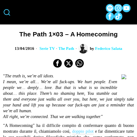
The Path 1×03 – A Homecoming
13/04/2016
Serie TV
·
The Path
by
Federico Salata
“
The truth is, we’re all idiots.
I mean, we’re all… We’re all fuck-ups. We hurt people. Even
people we… deeply… love. But that is what is so incredible
about… this place. There’s no shaming here, You stumble out
there and everyone just walks all over you, but here, we just simply take
your hand and lift you up because our fuck-ups are just a reminder that
we’re all human.
All right, we’re connected. That we are walking together.
”
“A Homecoming” ha il difficile compito di confermare quanto di buono
mostrato durante il, chiamiamolo così,
doppio pilot
e far dimenticare tutte