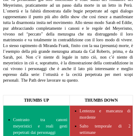
Meyerismo, praticamente ad un passo dalla morte in un letto in Perù.
L’omertà e la falsità dimostrata dalle bugie perpetrate ad ogni dialogo
rappresentano il punto più alto dello show che così riesce a manifestare
tutta la disarmonia insita nel movimento. Allo stesso modo Sarah ed Eddie,
pur abbracciando completamente i canoni e le regole del Meyerismo,
vivono nel “peccato” della menzogna che sta distruggendo il loro
matrimonio e va totalmente in contraddizione con il loro modo di vivere.
Lo stesso rapimento di Miranda Frank, finito con la sua (presunta) morte, è
l’esempio della più grande menzogna attuata da Cal Roberts, prima, e da
Sarah, poi. Non c’è niente di legale in tutto ciò, non c’è niente di
meyeristico in ciò e, soprattutto, è la dimostrazione della contraddizione in
cui vivono i personaggi che è anche il lato più interessante e meglio
espresso dalla serie: l’ottusità e la cecità perpetrata per meri scopi
personali. The Path deve lavorare su questo.
THUMBS UP
THUMBS DOWN
Lentezza e mancanza di
mordente
Contrasto tra canoni
meyeristici e reali gesti
Salto temporale di 2
perpetrati dai personaggi
settimane