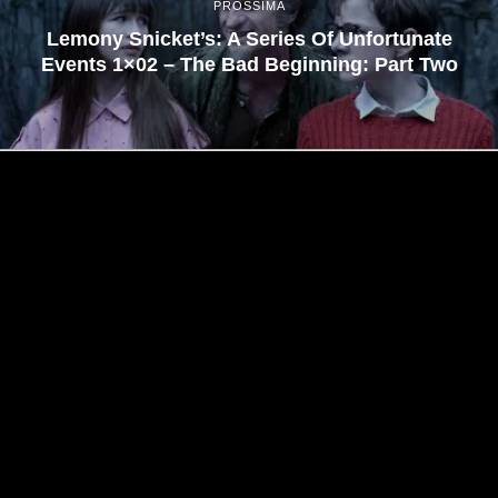
PROSSIMA
Lemony Snicket’s: A Series Of Unfortunate
Events 1×02 – The Bad Beginning: Part Two