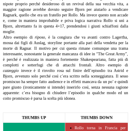
nipote proprio perché desideroso di un revival della sua vecchia vita, a
maggior ragione avrebbe dovuto seguire Bjorn per aiutarlo a vendicare
Ragnark, quello che era un fratello per Rollo. Ma invece questo non accade
e, come in maniera improbabile e priva logica narrativa Rollo si unì a
Bjorn, altrettanto fa in questa 4×17, prendendosi i giusti schiaffoni dalla
moglie.
Altro esempio di
riposo
, è la congiura che va avanti contro Lagertha,
mossa dai figli di Auslag, storyline portante alla pari della vendetta per la
morte di Ragnar. Il motivo per cui questa rimane comunque una trama
interessante, nonostante la generale mancanza di idee in “The Great Army”,
è perché è realizzata in maniera fortemente Shakespeariana, fatta più di
complotti e sotterfugi che di attacchi frontali. Altro esempio di
cazzeggio
invece è il risvolto rosa sul finire dell’episodio tra Astrid e
Bjorn, avvenuto solo perché così c’era scritto nella sceneggiatura. Il sesso
promiscuo ha sempre fatto audience e in effetti mancava da un po’ e quindi
pare giusto (ironicamente si intende) inserirlo così, senza nessuna ragione
apparente: c’era bisogno di chiudere l’episodio in qualche modo ed un
coito promiscuo è parsa la scelta più idonea.
THUMBS UP
THUMBS DOWN
Rollo torna in Francia per