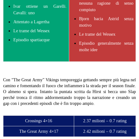
nessuna ragione di senso
Ivar ottiene un Garelli.
compiuto
Cavalli: uno
Bjorn bacia Astrid senza
Attentato a Lagertha
motivo
Le trame del Wessex
Le trame del Wessex
Episodio spartiacque
Episodio generalmente senza
molte idee
Con “The Great Army” Vikings temporeggia gettando sempre più legna nel
camino e fomentando il fuoco che infiammerà la strada per il season finale.
O almeno si spera. Intanto la puntata scritta da Hirst si becca uno Slap
perché tronca il ritmo addormentando troppo la narrazione e creando un
gap con i precedenti episodi che è fin troppo ampio.
Crossings 4×16
2.37 milioni – 0.7 rating
The Great Army 4×17
2.42 milioni – 0.7 rating