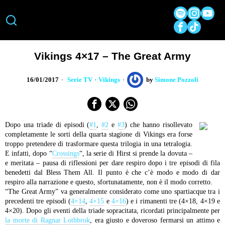
Vikings 4×17 – The Great Army
16/01/2017
Serie TV
·
Vikings
by
Simone Pozzoli
Dopo una triade di episodi (
#1
,
#2
e
#3
) che hanno risollevato
completamente le sorti della quarta stagione di Vikings era forse
troppo pretendere di trasformare questa trilogia in una tetralogia.
E infatti, dopo “
Crossings
“, la serie di Hirst si prende la dovuta –
e meritata – pausa di riflessioni per dare respiro dopo i tre episodi di fila
benedetti dal Bless Them All. Il punto è che c’è modo e modo di dar
respiro alla narrazione e questo, sfortunatamente, non è il modo corretto.
“The Great Army” va generalmente considerato come uno spartiacque tra i
precedenti tre episodi (
4×14
,
4×15
e
4×16
) e i rimanenti tre (4×18, 4×19 e
4×20). Dopo gli eventi della triade sopracitata, ricordati principalmente per
la morte di Ragnar Lothbrok
, era giusto e doveroso fermarsi un attimo e