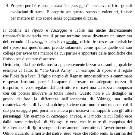
Proprio perché è una puntata “di passaggio” non deve offrire grandi
evoluzioni di trama. E proprio per questo, spesso e volentieri, finisce
per mettere in atto scene senza cognizione di causa.
Il confine tra
riposo
e
cazzeggio
è labile ma anche discretamente
riconoscibile evitando che il primo termine possa diventare un sinonimo
del secondo. Il
cazzeggio
televisivo
sembra
offrire le stesse caratteristiche
del
riposo
ma quest’ultimo prende solamente come spunto quelle del suo
collega per avere una matrice da cui partire e apportare delle modifiche che
finisco per diventare disastrose.
Detto ciò, alla fine della nostra apparentemente bizzarra disamina, qualche
esempio va fatto.
In “The Great Army”, un esempio di
riposo
è il regalo
che Floki fa a Ivar. Il figlio storpio di Ragnar, impossibilitato a camminare
e spesso frustrato perché incapace di trovare un adeguato mezzo di
trasporto, si vede regalare dal costruttore di navi una carrozza monoposto
con cui potersi muovere in totale libertà. Questo non è un dettaglio in
grado di fare la differenza nell’economia di Vikings, ma nella
caratterizzazione di Ivar si poiché gli viene dato uno strumento con cui il
suo personaggio può porsi in maniera più incisiva nei rapporti con gli altri
personaggi. Un esempio di
cazzeggio
, invece, è il modo in cui Rollo esce
dalle trame principali di Vikings: è vero che le mire di conquista del
Mediterraneo di Bjorn vengono bruscamente interrotte dall’avvertimento di
Odino riguardo la morte del padre, però visto che Rollo seguì la ciurma del