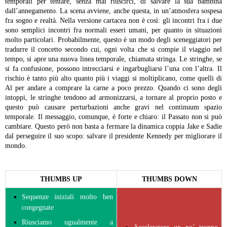
temporali per tentare, senza mai riuscirci, di salvare la sua bambina
dall’annegamento. La scena avviene, anche questa, in un’atmosfera sospesa
fra sogno e realtà. Nella versione cartacea non è così: gli incontri fra i due
sono semplici incontri fra normali esseri umani, per quanto in situazioni
molto particolari.
Probabilmente, questo è un modo degli sceneggiatori per
tradurre il concetto secondo cui, ogni volta che si compie il viaggio nel
tempo, si apre una nuova linea temporale, chiamata stringa. Le stringhe, se
si fa confusione, possono intrecciarsi e ingarbugliarsi l’una con l’altra. Il
rischio è tanto più alto quanto più i viaggi si moltiplicano, come quelli di
Al per andare a comprare la carne a poco prezzo. Quando ci sono degli
intoppi, le stringhe tendono ad armonizzarsi, a tornare al proprio posto e
questo può causare perturbazioni anche gravi nel continuum spazio
temporale. Il messaggio, comunque, è forte e chiaro: il Passato non si può
cambiare. Questo però non basta a fermare la dinamica coppia Jake e Sadie
dal perseguire il suo scopo: salvare il presidente Kennedy per migliorare il
mondo.
THUMBS UP
THUMBS DOWN
Sequenze iniziali molto ben
congegnate
Riusciamo ugualmente a