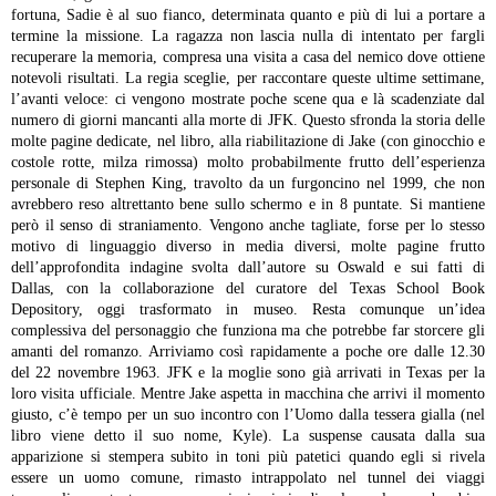
fortuna, Sadie è al suo fianco, determinata quanto e più di lui a portare a
termine la missione. La ragazza non lascia nulla di intentato per fargli
recuperare la memoria, compresa una visita a casa del nemico dove ottiene
notevoli risultati. La regia sceglie, per raccontare queste ultime settimane,
l’avanti veloce: ci vengono mostrate poche scene qua e là scadenziate dal
numero di giorni mancanti alla morte di JFK. Questo sfronda la storia delle
molte pagine dedicate, nel libro, alla riabilitazione di Jake (con ginocchio e
costole rotte, milza rimossa) molto probabilmente frutto dell’esperienza
personale di Stephen King, travolto da un furgoncino nel 1999, che non
avrebbero reso altrettanto bene sullo schermo e in 8 puntate. Si mantiene
però il senso di straniamento. Vengono anche tagliate, forse per lo stesso
motivo di linguaggio diverso in media diversi, molte pagine frutto
dell’approfondita indagine svolta dall’autore su Oswald e sui fatti di
Dallas, con la collaborazione del curatore del Texas School Book
Depository, oggi trasformato in museo. Resta comunque un’idea
complessiva del personaggio che funziona ma che potrebbe far storcere gli
amanti del romanzo.
Arriviamo così rapidamente a poche ore dalle 12.30
del 22 novembre 1963. JFK e la moglie sono già arrivati in Texas per la
loro visita ufficiale. Mentre Jake aspetta in macchina che arrivi il momento
giusto, c’è tempo per un suo incontro con l’Uomo dalla tessera gialla (nel
libro viene detto il suo nome, Kyle). La suspense causata dalla sua
apparizione si stempera subito in toni più patetici quando egli si rivela
essere un uomo comune, rimasto intrappolato nel tunnel dei viaggi