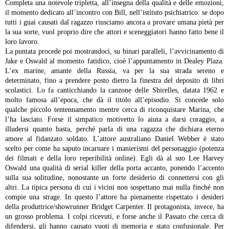
Completa una notevole tripletta, all’insegna della qualità e delle emozioni,
il momento dedicato all’incontro con Bill, nell’istituto psichiatrico: se dopo
tutti i guai causati dal ragazzo riusciamo ancora a provare umana pietà per
la sua sorte, vuol proprio dire che attori e sceneggiatori hanno fatto bene il
loro lavoro.
La puntata procede poi mostrandoci, su binari paralleli, l’avvicinamento di
Jake e Oswald al momento fatidico, cioè l’appuntamento in Dealey Plaza.
L’ex marine, amante della Russia, va per la sua strada sereno e
determinato, fino a prendere posto dietro la finestra del deposito di libri
scolastici. Lo fa canticchiando la canzone delle Shirelles, datata 1962 e
molto famosa all’epoca, che dà il titolo all’episodio. Si concede solo
qualche piccolo tentennamento mentre cerca di riconquistare Marina, che
l’ha lasciato. Forse il simpatico motivetto lo aiuta a darsi coraggio, a
illudersi quanto basta, perché parla di una ragazza che dichiara eterno
amore al fidanzato soldato. L’attore australiano Daniel Webber è stato
scelto per come ha saputo incarnare i manierismi del personaggio (potenza
dei filmati e della loro reperibilità online). Egli dà al suo Lee Harvey
Oswald una qualità di serial killer della porta accanto, ponendo l’accento
sulla sua solitudine, nonostante un forte desiderio di connettersi con gli
altri. La tipica persona di cui i vicini non sospettano mai nulla finché non
compie una strage. In questo l’attore ha pienamente rispettato i desideri
della produttrice/showrunner Bridget Carpenter.
Il protagonista, invece, ha
un grosso problema. I colpi ricevuti, e forse anche il Passato che cerca di
difendersi, gli hanno causato vuoti di memoria e stato confusionale. Per