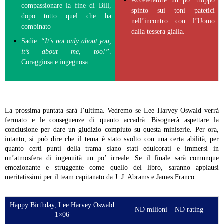
Acceleratore un po’ troppo
compassionare la fine di Bill,
spinto sui toni patetici
dopo tutto quel che ha
nell’incontro con l’Uomo
combinato
dalla tessera gialla.
Sadie:
“It’s not only about you,
it’s about me, too!”
.
Coraggiosa e ingegnosa.
La prossima puntata sarà l’ultima. Vedremo se Lee Harvey Oswald verrà
fermato e le conseguenze di quanto accadrà. Bisognerà aspettare la
conclusione per dare un giudizio compiuto su questa miniserie. Per ora,
intanto, si può dire che il tema è stato svolto con una certa abilità, per
quanto certi punti della trama siano stati edulcorati e immersi in
un’atmosfera di ingenuità un po’ irreale. Se il finale sarà comunque
emozionante e struggente come quello del libro, saranno applausi
meritatissimi per il team capitanato da J. J. Abrams e James Franco.
Happy Birthday, Lee Harvey Oswald
ND milioni – ND rating
1×06