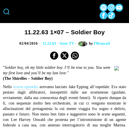
11.22.63 1×07 – Soldier Boy
02/04/2016
11.22.63
·
Serie TV
by
FBruscoli
“
Soldier boy, o
h my little soldier boy.
I’ll be true to you.
You were
my first love a
nd you’ll be my last love.
”
(The Shirelles – Soldier Boy)
Nello
scorso episodio
avevamo lasciato Jake Epping all’ospedale. Era stato
pestato dagli allibratori, insospettiti dalle sue scommesse (guidate,
ovviamente, dalla sua conoscenza degli eventi futuri). Si riparte dunque da
lì, con sequenze molto ben orchestrate, in cui ci vengono mostrate le
allucinazioni del protagonista la cui mente viaggia fra sogno e delirio,
passato e futuro. Non meno ben fatte e suggestive sono le scene seguenti,
con Lee Harvey Oswald che protesta per l’intromissione di un agente
federale a casa sua, con annesso interrogatorio di sua moglie Marina.