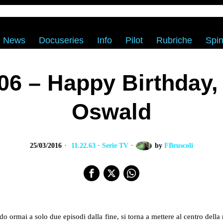
News
Docuseries
Info
Pilot
Rubriche
Spin
×06 – Happy Birthday,
Oswald
25/03/2016
11.22.63
·
Serie TV
by
FBruscoli
o ormai a solo due episodi dalla fine, si torna a mettere al centro dell