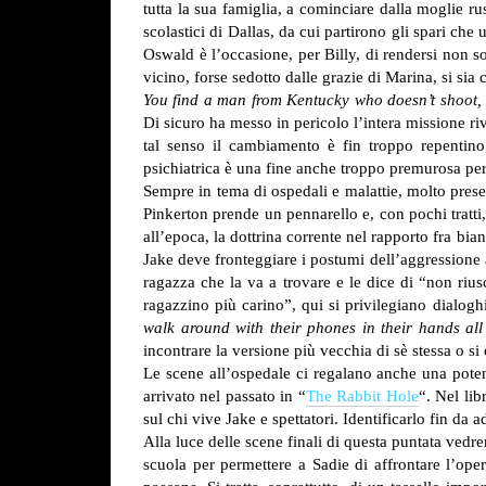
tutta la sua famiglia, a cominciare dalla moglie r
scolastici di Dallas, da cui partirono gli spari che
Oswald è l’occasione, per Billy, di rendersi non so
vicino, forse sedotto dalle grazie di Marina, si si
You find a man from Kentucky who doesn’t shoot, I
Di sicuro ha messo in pericolo l’intera missione r
tal senso il cambiamento è fin troppo repentino
psichiatrica è una fine anche troppo premurosa per
Sempre in tema di ospedali e malattie, molto pres
Pinkerton prende un pennarello e, con pochi tratti,
all’epoca, la dottrina corrente nel rapporto fra bia
Jake deve fronteggiare i postumi dell’aggressione a
ragazza che la va a trovare e le dice di “non r
ragazzino più carino”, qui si privilegiano dialoghi
walk around with their phones in their hands all
incontrare la versione più vecchia di sè stessa o s
Le scene all’ospedale ci regalano anche una poten
arrivato nel passato in “
The Rabbit Hole
“. Nel lib
sul chi vive Jake e spettatori. Identificarlo fin da
Alla luce delle scene finali di questa puntata vedre
scuola per permettere a Sadie di affrontare l’op