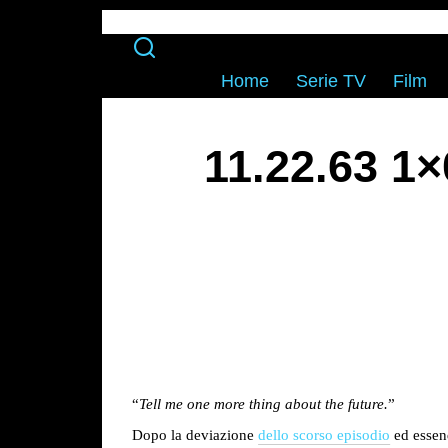
Home
Serie TV
Film
11.22.63 1
“
Tell me one more thing about the future.
”
Dopo la deviazione
dello scorso episodio
ed essend