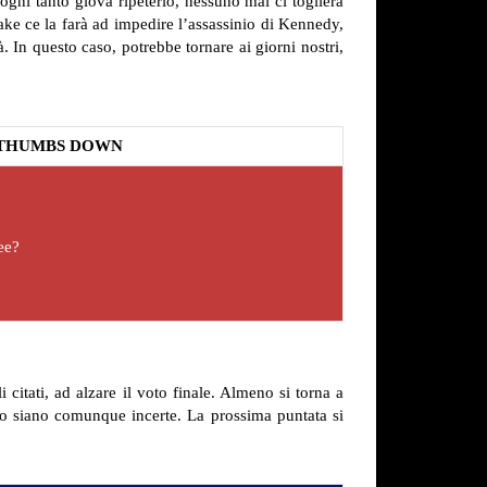
, ogni tanto giova ripeterlo, nessuno mai ci toglierà
ke ce la farà ad impedire l’assassinio di Kennedy,
. In questo caso, potrebbe tornare ai giorni nostri,
THUMBS DOWN
ee?
citati, ad alzare il voto finale. Almeno si torna a
 o siano comunque incerte. La prossima puntata si