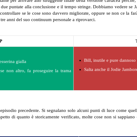
rtante per arrivare allo struggente finale della versione cartacea perché
due puntate alla conclusione e il tempo stringe. Dobbiamo vedere se Ja
 controllare se le cose sono davvero migliorate, oppure se non ce la farà
i tre anni del suo continuum personale a riprovarci.
P
Bill, inutile e pure dannoso
sserina gialla
Salta anche il Jodie Jambor
se non altro, fa proseguire la trama
episodio precedente. Si segnalano solo alcuni punti di luce come quelli 
spetto di quanto è storicamente verificato, molte cose non si sappiano