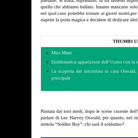
paesane. Si tratta, soprattutto, di un tassello impo
quello che abbiamo ballato. Intanto mancano solo 
nel qual caso potrebbe tornare ai giorni nostri,per
riaprire la porta magica e decidere di dedicare altr
THUMBS U
Miss Mimi
Emblematica apparizione dell’Uomo con la te
La scoperta dei microfoni in casa Oswald, 
principale
Puntata dai toni medi, dopo le scene cruente dell’
parlare di Lee Harvey Oswald, per quanto, nel ri
intitola “Soldier Boy”: chi sarà il soldatino?