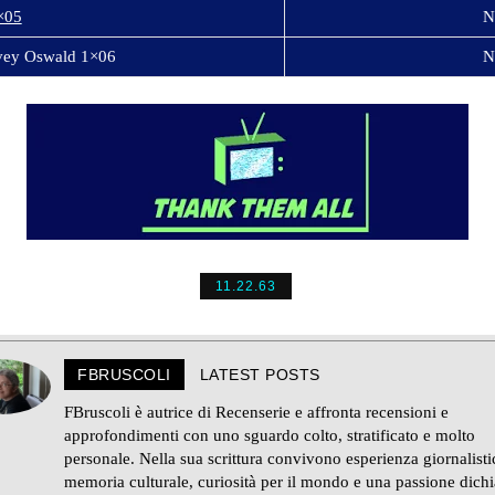
×05
N
vey Oswald 1×06
N
11.22.63
FBRUSCOLI
LATEST POSTS
FBruscoli è autrice di Recenserie e affronta recensioni e
approfondimenti con uno sguardo colto, stratificato e molto
personale. Nella sua scrittura convivono esperienza giornalisti
memoria culturale, curiosità per il mondo e una passione dichi