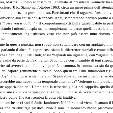
ussa, Marina. L’uomo accusato dell’attentato al presidente Kennedy ha a
 uccisero JFK. Siamo nell’ottobre 1963, circa un mese prima dell’attentat
lo antipatico, ma pure dannoso. Pare infatti che il ragazzo, forse convin
a convertito alla causa anti-Kennedy. Anzi, sembrerebbe perfino pronto a
’ll give you a dollar.
“). Il comportamento di Bill è giustificabile in pa
ivelando i microfoni spia ma ha completamente perso quella bussola di in
, praticamente ingiustificato visto che non può essere tutto dovuto a
 lui.
ente in questa puntata, non si può non sottolineare con un applauso i
 parlando d’altro, fa capire cosa siano le differenze razziali e come in
nchi e neri, negli Stati Uniti, fosse “separati ma uguali” e, con “uguali”
 Sadie da parte dell’ex marito. Si continua con il cambio di toni rispett
iuscire ad avercela con Johnny” perché, insomma, lo conosceva sin da 
 dal sapore gentilmente surreale. Sono quelli fra i due innamorati rigua
 day
“. I toni così si stemperano. Si potrebbe aprire un dilemma: se da
i creerebbe una nuova linea temporale alternativa? Vedremo se il problema
te apparizione dell’Uomo con la tesserina gialla nel cappello, quello 
ro il suo ruolo viene spiegato alla fine, qui non si sà ovviamente nulla 
 adesso come The Past sembra la cosa più intuitiva.
mo anche se ci sarà il Jodie Jamboree. Nel libro, così viene chiamato il 
erazione di chirurgia plastica. Non è solo un momento molto piacevole,