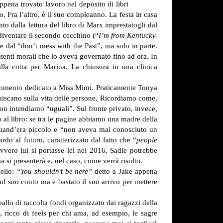
ppena trovato lavoro nel deposito di libri
o. Fra l’altro, è il suo compleanno. La festa in casa
to dalla lettura del libro di Marx imprestatogli dal
 diventare il secondo cecchino (“
I’m from Kentucky.
rte dal “don’t mess with the Past”, ma solo in parte.
tenti morali che lo aveva governato fino ad ora. In
lla cotta per Marina. La chiusura in una clinica
l momento dedicato a Miss Mimi. Praticamente Tonya
fluiscano sulla vita delle persone. Ricordiamo come,
 non intendiamo “uguali”.
Sul fronte privato, invece,
o al libro: se tra le pagine abbiamo una madre della
quand’era piccolo e “non aveva mai conosciuto un
rdo al futuro, caratterizzato dal fatto che “
people
vvero lui si portasse lei nel 2016, Sadie potrebbe
 si presenterà e, nel caso, come verrà risolto.
dello:
“You shouldn’t be here”
detto a Jake appena
sul suo conto ma è bastato il suo arrivo per mettere
ballo di raccolta fondi organizzato dai ragazzi della
 ricco di feels per chi ama, ad esempio, le sagre