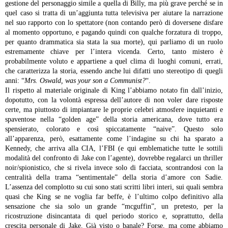
gestione del personaggio simile a quella di Billy, ma più grave perché se in
quel caso si tratta di un’aggiunta tutta televisiva per aiutare la narrazione
nel suo rapporto con lo spettatore (non contando però di doversene disfare
al momento opportuno, e pagando quindi con qualche forzatura di troppo,
per quanto drammatica sia stata la sua morte), qui parliamo di un ruolo
estremamente chiave per l’intera vicenda. Certo, tanto mistero è
probabilmente voluto e appartiene a quel clima di luoghi comuni, errati,
che caratterizza la storia, essendo anche lui difatti uno stereotipo di quegli
anni: “
Mrs. Oswald, was your son a Communist?
“.
Il rispetto al materiale originale di King l’abbiamo notato fin dall’inizio,
dopotutto, con la volontà espressa dell’autore di non voler dare risposte
certe, ma piuttosto di impiantare le proprie celebri atmosfere inquietanti e
spaventose nella “golden age” della storia americana, dove tutto era
spensierato, colorato e così spiccatamente “naive”. Questo solo
all’apparenza, però, esattamente come l’indagine su chi ha sparato a
Kennedy, che arriva alla CIA, l’FBI (e qui emblematiche tutte le sottili
modalità del confronto di Jake con l’agente), dovrebbe regalarci un thriller
noir/spionistico, che si rivela invece solo di facciata, scontrandosi con la
centralità della trama “sentimentale” della storia d’amore con Sadie.
L’assenza del complotto su cui sono stati scritti libri interi, sui quali sembra
quasi che King se ne voglia far beffe, è l’ultimo colpo definitivo alla
sensazione che sia solo un grande “mcguffin”, un pretesto, per la
ricostruzione disincantata di quel periodo storico e, soprattutto, della
crescita personale di Jake. Già visto o banale? Forse, ma come abbiamo