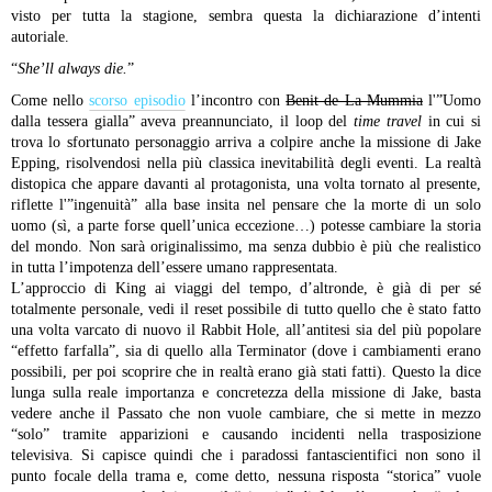
visto per tutta la stagione, sembra questa la dichiarazione d’intenti
autoriale.
“
She’ll always die.
”
Come nello
scorso episodio
l’incontro con
Benit de La Mummia
l'”Uomo
dalla tessera gialla” aveva preannunciato, il loop del
time travel
in cui si
trova lo sfortunato personaggio arriva a colpire anche la missione di Jake
Epping, risolvendosi nella più classica inevitabilità degli eventi. La realtà
distopica che appare davanti al protagonista, una volta tornato al presente,
riflette l'”ingenuità” alla base insita nel pensare che la morte di un solo
uomo (sì, a parte forse quell’unica eccezione…) potesse cambiare la storia
del mondo. Non sarà originalissimo, ma senza dubbio è più che realistico
in tutta l’impotenza dell’essere umano rappresentata.
L’approccio di King ai viaggi del tempo, d’altronde, è già di per sé
totalmente personale, vedi il reset possibile di tutto quello che è stato fatto
una volta varcato di nuovo il Rabbit Hole, all’antitesi sia del più popolare
“effetto farfalla”, sia di quello alla Terminator (dove i cambiamenti erano
possibili, per poi scoprire che in realtà erano già stati fatti). Questo la dice
lunga sulla reale importanza e concretezza della missione di Jake, basta
vedere anche il Passato che non vuole cambiare, che si mette in mezzo
“solo” tramite apparizioni e causando incidenti nella trasposizione
televisiva.
Si capisce quindi che i paradossi fantascientifici non sono il
punto focale della trama e, come detto, nessuna risposta “storica” vuole