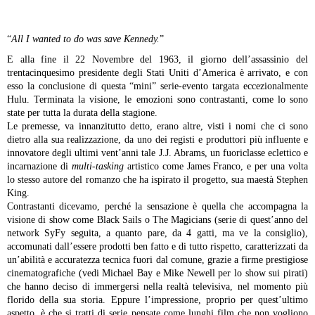
“
All I wanted to do was save Kennedy.
”
E alla fine il 22 Novembre del 1963, il giorno dell’assassinio del
trentacinquesimo presidente degli Stati Uniti d’America è arrivato, e con
esso la conclusione di questa “mini” serie-evento targata eccezionalmente
Hulu. Terminata la visione, le emozioni sono contrastanti, come lo sono
state per tutta la durata della stagione.
Le premesse, va innanzitutto detto, erano altre, visti i nomi che ci sono
dietro alla sua realizzazione, da uno dei registi e produttori più influente e
innovatore degli ultimi vent’anni tale J.J. Abrams, un fuoriclasse eclettico e
incarnazione di
multi-tasking
artistico come James Franco, e per una volta
lo stesso autore del romanzo che ha ispirato il progetto, sua maestà Stephen
King.
Contrastanti dicevamo, perché la sensazione è quella che accompagna la
visione di show come Black Sails o The Magicians (serie di quest’anno del
network SyFy seguita, a quanto pare, da 4 gatti, ma ve la consiglio),
accomunati dall’essere prodotti ben fatto e di tutto rispetto, caratterizzati da
un’abilità e accuratezza tecnica fuori dal comune, grazie a firme prestigiose
cinematografiche (vedi Michael Bay e Mike Newell per lo show sui pirati)
che hanno deciso di immergersi nella realtà televisiva, nel momento più
florido della sua storia. Eppure l’impressione, proprio per quest’ultimo
aspetto, è che si tratti di serie pensate come lunghi film che non vogliono