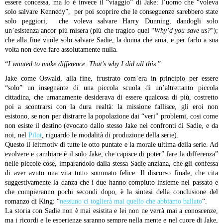
essere concessa, ma lo è invece il “viaggio” di Jake: l’uomo che “voleva
solo salvare Kennedy”, per poi scoprire che le conseguenze sarebbero state
solo peggiori, che voleva salvare Harry Dunning, dandogli solo
un’esistenza ancor più misera (più che tragico quel “
Why’d you save us?
“);
che alla fine vuole solo salvare Sadie, la donna che ama, e per farlo a sua
volta non deve fare assolutamente nulla.
“
I wanted to make difference. That’s why I did all this.
”
Jake come Oswald, alla fine, frustrato com’era in principio per essere
“solo” un insegnante di una piccola scuola di un’altrettanto piccola
cittadina, che umanamente desiderava di essere qualcosa di più, costretto
poi a scontrarsi con la dura realtà: la missione fallisce, gli eroi non
esistono, se non per distrarre la popolazione dai “veri” problemi, cosi come
non esiste il destino (evocato dallo stesso Jake nei confronti di Sadie, e da
noi, nel
Pilot
, riguardo le modalità di produzione della serie).
Questo il leitmotiv di tutte le otto puntate e la morale ultima della serie. Ad
evolvere e cambiare è il solo Jake, che capisce di poter” fare la differenza”
nelle piccole cose, imparandolo dalla stessa Sadie anziana, che gli confessa
di aver avuto una vita tutto sommato felice. Il discorso finale, che cita
suggestivamente la danza che i due hanno compiuto insieme nel passato e
che compieranno pochi secondi dopo, è la sintesi della conclusione del
romanzo di King: “
nessuno ci toglierà mai quello che abbiamo ballato
“.
La storia con Sadie non è mai esistita e lei non ne verrà mai a conoscenze,
ma i ricordi e le esperienze saranno sempre nella mente e nel cuore di Jake,