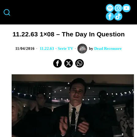
11.22.63 1×08 – The Day In Question
11/04/2016
11.22.63
·
Serie TV
by
Dead Recensore