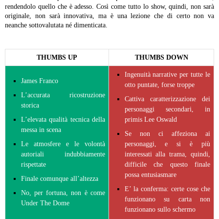
rendendolo quello che è adesso. Così come tutto lo show, quindi, non sarà
originale, non sarà innovativa, ma è una lezione che di certo non va
neanche sottovalutata né dimenticata.
THUMBS UP
THUMBS DOWN
Ingenuità narrative per tutte le
James Franco
otto puntate, forse troppe
L’accurata ricostruzione
Cattiva caratterizzazione dei
storica
personaggi secondari, in
L’elevata qualità tecnica della
primis Lee Oswald
messa in scena
Se non ci affeziona ai
Le atmosfere e le volontà
personaggi, e si è più
autoriali indubbiamente
interessati alla trama, quindi,
rispettate
difficile che questo finale
possa entusiasmare
Finale comunque all’altezza
E’ la conferma: certe cose che
No, per fortuna, non è come
funzionano su carta non
Under The Dome
funzionano sullo schermo