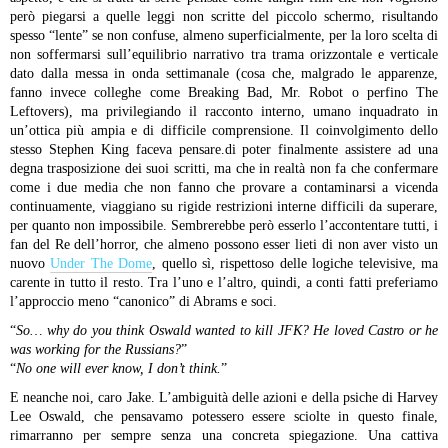
però piegarsi a quelle leggi non scritte del piccolo schermo, risultando
spesso “lente” se non confuse, almeno superficialmente, per la loro scelta di
non soffermarsi sull’equilibrio narrativo tra trama orizzontale e verticale
dato dalla messa in onda settimanale (cosa che, malgrado le apparenze,
fanno invece colleghe come Breaking Bad, Mr. Robot o perfino The
Leftovers), ma privilegiando il racconto interno, umano inquadrato in
un’ottica più ampia e di difficile comprensione.
Il coinvolgimento dello
stesso Stephen King faceva pensare.di poter finalmente assistere ad una
degna trasposizione dei suoi scritti, ma che in realtà non fa che confermare
come i due media che non fanno che provare a contaminarsi a vicenda
continuamente, viaggiano su rigide restrizioni interne difficili da superare,
per quanto non impossibile. Sembrerebbe però esserlo l’accontentare tutti, i
fan del Re dell’horror, che almeno possono esser lieti di non aver visto un
nuovo
Under The Dome
, quello sì, rispettoso delle logiche televisive, ma
carente in tutto il resto. Tra l’uno e l’altro, quindi, a conti fatti preferiamo
l’approccio meno “canonico” di Abrams e soci.
“
So… why do you think Oswald wanted to kill JFK? He loved Castro or he
was working for the Russians?
”
“
No one will ever know, I don’t think.
”
E neanche noi, caro Jake. L’ambiguità delle azioni e della psiche di Harvey
Lee Oswald, che pensavamo potessero essere sciolte in questo finale,
rimarranno per sempre senza una concreta spiegazione. Una cattiva