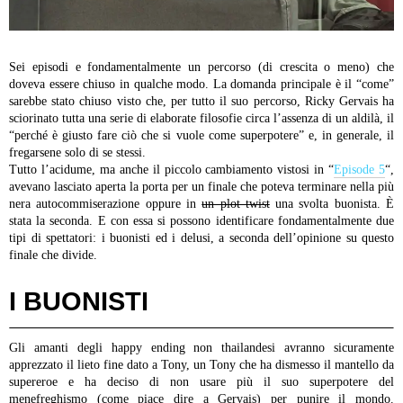
Sei episodi e fondamentalmente un percorso (di crescita o meno) che
doveva essere chiuso in qualche modo. La domanda principale è il “come”
sarebbe stato chiuso visto che, per tutto il suo percorso, Ricky Gervais ha
sciorinato tutta una serie di elaborate filosofie circa l’assenza di un aldilà, il
“perché è giusto fare ciò che si vuole come superpotere” e, in generale, il
fregarsene solo di se stessi.
Tutto l’acidume, ma anche il piccolo cambiamento vistosi in “
Episode 5
“,
avevano lasciato aperta la porta per un finale che poteva terminare nella più
nera autocommiserazione oppure in
un plot twist
una svolta buonista. È
stata la seconda. E con essa si possono identificare fondamentalmente due
tipi di spettatori: i buonisti ed i delusi, a seconda dell’opinione su questo
finale che divide.
I BUONISTI
Gli amanti degli happy ending non thailandesi avranno sicuramente
apprezzato il lieto fine dato a Tony, un Tony che ha dismesso il mantello da
supereroe e ha deciso di non usare più il suo superpotere del
menefreghismo (come piace dire a Gervais) per punire il mondo.