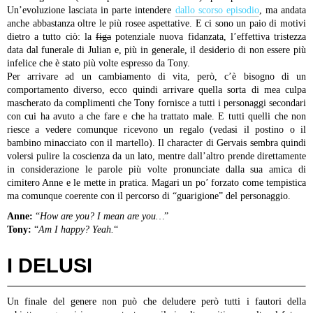
Un’evoluzione lasciata in parte intendere
dallo scorso episodio
, ma andata
anche abbastanza oltre le più rosee aspettative. E ci sono un paio di motivi
dietro a tutto ciò: la
figa
potenziale nuova fidanzata, l’effettiva tristezza
data dal funerale di Julian e, più in generale, il desiderio di non essere più
infelice che è stato più volte espresso da Tony.
Per arrivare ad un cambiamento di vita, però, c’è bisogno di un
comportamento diverso, ecco quindi arrivare quella sorta di mea culpa
mascherato da complimenti che Tony fornisce a tutti i personaggi secondari
con cui ha avuto a che fare e che ha trattato male. E tutti quelli che non
riesce a vedere comunque ricevono un regalo (vedasi il postino o il
bambino minacciato con il martello). Il character di Gervais sembra quindi
volersi pulire la coscienza da un lato, mentre dall’altro prende direttamente
in considerazione le parole più volte pronunciate dalla sua amica di
cimitero Anne e le mette in pratica. Magari un po’ forzato come tempistica
ma comunque coerente con il percorso di “guarigione” del personaggio.
Anne:
“
How are you? I mean are you…
”
Tony:
“
Am I happy? Yeah.
“
I DELUSI
Un finale del genere non può che deludere però tutti i fautori della