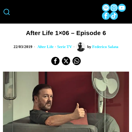
After Life 1×06 – Episode 6
22/03/2019
After Life
·
Serie TV
by
Federico Salata