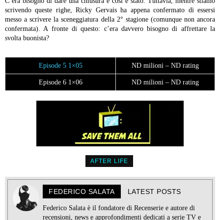
C’era bisogno di dare una chiusura e così è stato. Tuttavia, mentre stiamo
scrivendo queste righe, Ricky Gervais ha appena confermato di essersi
messo a scrivere la sceneggiatura della 2° stagione (comunque non ancora
confermata). A fronte di questo: c’era davvero bisogno di affrettare la
svolta buonista?
Episode 5 1×05
ND milioni – ND rating
Episode 6 1×06
ND milioni – ND rating
AFTER LIFE
FEDERICO SALATA
LATEST POSTS
Federico Salata è il fondatore di Recenserie e autore di
recensioni, news e approfondimenti dedicati a serie TV e