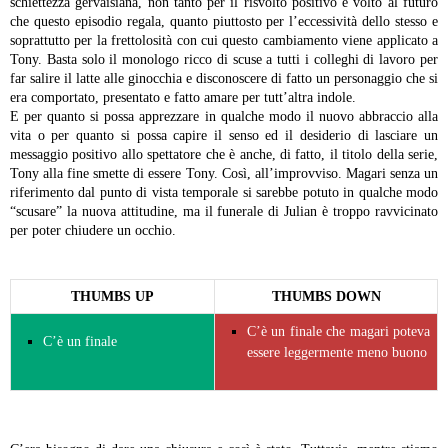
schiettezza gervaisiana, non tanto per il risvolto positivo e volto al futuro
che questo episodio regala, quanto piuttosto per l’eccessività dello stesso e
soprattutto per la frettolosità con cui questo cambiamento viene applicato a
Tony. Basta solo il monologo ricco di scuse a tutti i colleghi di lavoro per
far salire il latte alle ginocchia e disconoscere di fatto un personaggio che si
era comportato, presentato e fatto amare per tutt’altra indole.
E per quanto si possa apprezzare in qualche modo il nuovo abbraccio alla
vita o per quanto si possa capire il senso ed il desiderio di lasciare un
messaggio positivo allo spettatore che è anche, di fatto, il titolo della serie,
Tony alla fine smette di essere Tony. Così, all’improvviso. Magari senza un
riferimento dal punto di vista temporale si sarebbe potuto in qualche modo
“scusare” la nuova attitudine, ma il funerale di Julian è troppo ravvicinato
per poter chiudere un occhio.
THUMBS UP
THUMBS DOWN
C’è un finale che magari poteva
C’è un finale
essere leggermente meno buono