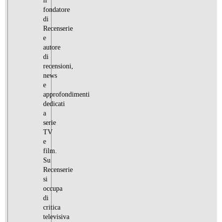
il
fondatore
di
Recenserie
e
autore
di
recensioni,
news
e
approfondimenti
dedicati
a
serie
TV
e
film.
Su
Recenserie
si
occupa
di
critica
televisiva