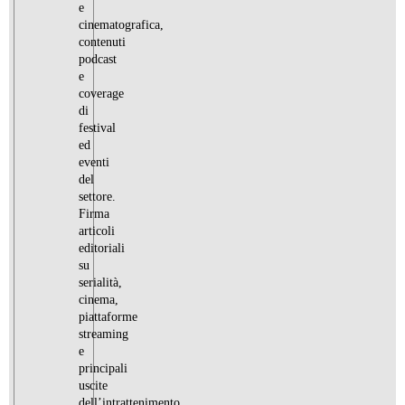
e
cinematografica,
contenuti
podcast
e
coverage
di
festival
ed
eventi
del
settore.
Firma
articoli
editoriali
su
serialità,
cinema,
piattaforme
streaming
e
principali
uscite
dell’intrattenimento.