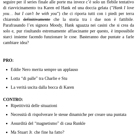
seguire per il series finale alle porte ma invece c’è solo un flebile tentativo
di riavvicinamento tra Karen ed Hank ed una doccia gelata (“
Hank I love
you… but I can’t be with you
“) che ci riporta tutti con i piedi per terra
chiarendo
definitivamente
che la storia tra i due non è fattibile.
Parafrasando l’ex signora Moody, Hank sguazza nei casini che si crea da
solo e, pur risultando estremamente affascinante per questo, è impossibile
starci insieme facendo funzionare le cose. Basteranno due puntate a farle
cambiare idea?
PRO:
Eddie Nero merita sempre un applauso
Lotta “di palle” tra Charlie e Stu
La verità uscita dalla bocca di Karen
CONTRO:
Ripetitività delle situazioni
Necessità di rispolverare le stesse dinamiche per creare una puntata
Assurdità del “magnetismo” di casa Runkle
Ma Stuart Jr. che fine ha fatto?