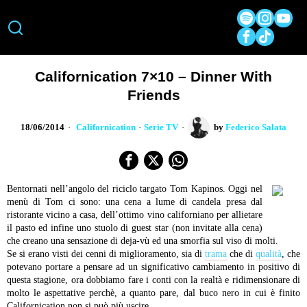
Californication 7×10 – Dinner With
Friends
18/06/2014
Californication
·
Serie TV
by
Federico Salata
Bentornati nell’angolo del riciclo targato Tom Kapinos. Oggi nel
menù di Tom ci sono: una cena a lume di candela presa dal
ristorante vicino a casa, dell’ottimo vino californiano per allietare
il pasto ed infine uno stuolo di guest star (non invitate alla cena)
che creano una sensazione di deja-vù ed una smorfia sul viso di molti.
Se si erano visti dei cenni di miglioramento, sia di
trama
che di
qualità
, che
potevano portare a pensare ad un significativo cambiamento in positivo di
questa stagione, ora dobbiamo fare i conti con la realtà e ridimensionare di
molto le aspettative perchè, a quanto pare, dal buco nero in cui è finito
Californication non si può più uscire.