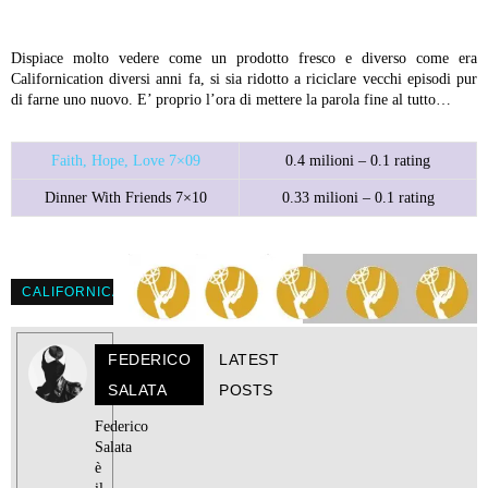
Dispiace molto vedere come un prodotto fresco e diverso come era
Californication diversi anni fa, si sia ridotto a riciclare vecchi episodi pur
di farne uno nuovo. E’ proprio l’ora di mettere la parola fine al tutto…
Faith, Hope, Love 7×09
0.4 milioni – 0.1 rating
Dinner With Friends 7×10
0.33 milioni – 0.1 rating
CALIFORNICATION
FEDERICO
LATEST
SALATA
POSTS
Federico
Salata
è