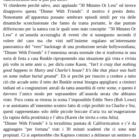
Vi chiederete perchè salvo, anzi applaudo “30 Minutes Or Less” ed invece
disapprovo questa “Dinner With Friends”: il motivo è presto detto.
Nonostante all’apparenza possano sembrare episodi simili per via delle
dinamiche sconclusionate che fanno da trama portante, le due puntate
differiscono per la natura con le quali sono state concepite: “30 Minutes Or
Less” è un’assurda accozzaglia di eventi che si susseguono secondo il
volere del caos ma che visti nell’insieme regalano un’interessante
panoramica del “vero” backstage di una produzione seriale hollywoodiana;
“Dinner With Friends” è l’ennesima serata normale che si trasforma in una
sorta di festa a casa Runkle riproponendo una situazione già vista e rivista
più volte in sette anni o, per dirla come Karen, “
Isn’t it crazy that nothing
good happens in Marcy and Charlie’s house? It’s like that place was built
on some indian burial ground
“. Eh si perchè per riuscire a credere a tutto
ciò che accade sotto il tetto dei Runkle ormai bisogna appigliarsi a cimiteri
indiani ed a congiunzioni astrali da tanta assurdità di certe scene, e questo è
davvero l’unico modo per soprassedere all’assurda serata che abbiamo
visto. Poco conta se ritorna in scena l’impossibile Eddie Nero (Rob Lowe)
o se assistiamo all’ennesimo scontro fatto di colpi proibiti tra Charlie e Stu,
questi rappresentano solo delle piccole boccate d’aria tra un’esagerazione
(la rapina della prostituta) e l’altra (Karen che invita a cena Julia).
“Dinner With Friends” è la terzultima puntata di Californication e c’è da
aggiungere “per fortuna” visti i 30 minuti scadenti che ci sono stati
propinati. Ci si aspetterebbe che Kapinos cominci a delineare un sentiero da