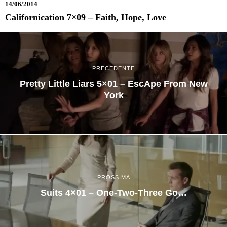
14/06/2014
Californication 7×09 – Faith, Hope, Love
PRECEDENTE
Pretty Little Liars 5×01 – EscApe From New
York
PROSSIMA
Suits 4×01 – One-Two-Three Go…