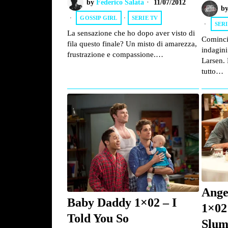
by
Federico Salata
11/07/2012
b
GOSSIP GIRL
·
SERIE TV
SERI
La sensazione che ho dopo aver visto di
Cominci
fila questo finale? Un misto di amarezza,
indagini
frustrazione e compassione.…
Larsen. 
tutto…
Ange
Baby Daddy 1×02 – I
1×02
Told You So
Slum