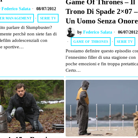
Game Of Thrones – Il
y
Federico Salata
08/07/2012
Trono Di Spade 2×07 –
ER MANAGEMENT
·
SERIE TV
Un Uomo Senza Onore
ito parlare di Slumpbuster?
by
Federico Salata
06/07/2012
mente perchè non siete fan di
elefilm adolescenziali con
GAME OF THRONES
·
SERIE TV
he sportive…
Possiamo definire questo episodio c
l’ennesimo filler di una stagione con
poche emozioni e fin troppa pretattic
Certo…