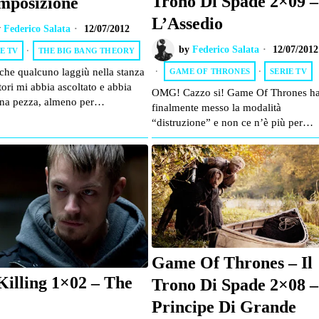
Trono Di Spade 2×09 –
mposizione
L’Assedio
y
Federico Salata
12/07/2012
by
Federico Salata
12/07/2012
E TV
·
THE BIG BANG THEORY
che qualcuno laggiù nella stanza
GAME OF THRONES
·
SERIE TV
tori mi abbia ascoltato e abbia
OMG! Cazzo si! Game Of Thrones h
na pezza, almeno per…
finalmente messo la modalità
“distruzione” e non ce n’è più per…
Game Of Thrones – Il
Killing 1×02 – The
Trono Di Spade 2×08 – 
e
Principe Di Grande