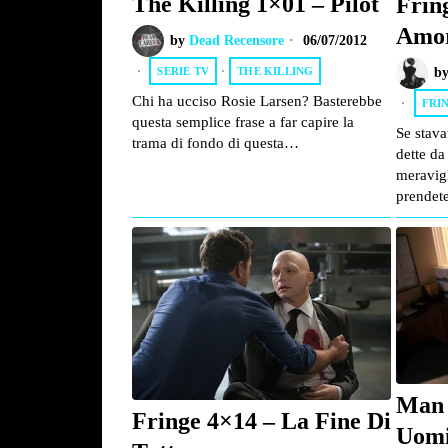
The Killing 1×01 – Pilot
Frin
Amo
by
Dead Recensore
06/07/2012
SERIE TV
·
THE KILLING
b
Chi ha ucciso Rosie Larsen? Basterebbe
FRI
questa semplice frase a far capire la
Se stava
trama di fondo di questa…
dette da
meravig
prende
Man 
Fringe 4×14 – La Fine Di
Uomi