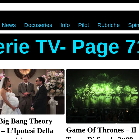
News
Docuseries
Info
Pilot
Rubriche
Spin
erie TV
- Page 7
Big Bang Theory
Game Of Thrones – Il
– L’Ipotesi Della