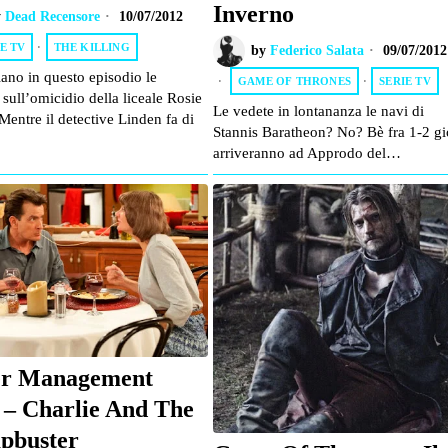
Inverno
y
Dead Recensore
10/07/2012
E TV
·
THE KILLING
by
Federico Salata
09/07/2012
ano in questo episodio le
GAME OF THRONES
·
SERIE TV
 sull’omicidio della liceale Rosie
Le vedete in lontananza le navi di
Mentre il detective Linden fa di
Stannis Baratheon? No? Bè fra 1-2 gi
arriveranno ad Approdo del…
r Management
 – Charlie And The
pbuster