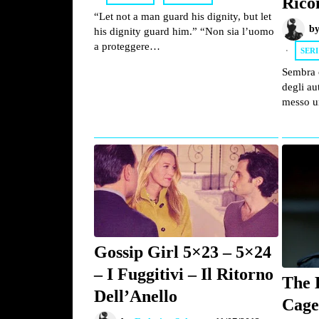
Rico
“Let not a man guard his dignity, but let
b
his dignity guard him.” “Non sia l’uomo
a proteggere…
SERI
Sembra 
degli au
messo u
Gossip Girl 5×23 – 5×24
– I Fuggitivi – Il Ritorno
The 
Dell’Anello
Cag