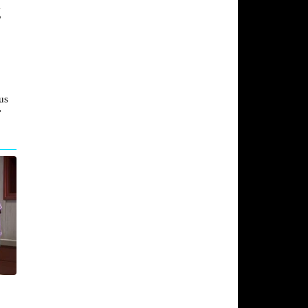
g
us
”