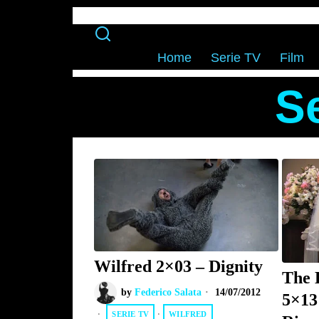
Home
Serie TV
Film
S
Wilfred 2×03 – Dignity
The 
by
Federico Salata
14/07/2012
5×13 
SERIE TV
·
WILFRED