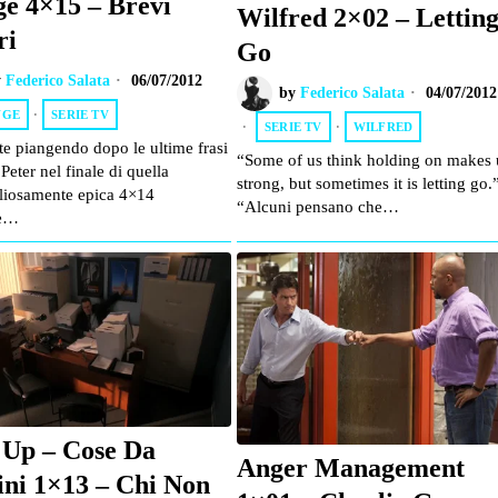
ge 4×15 – Brevi
Wilfred 2×02 – Lettin
ri
Go
y
Federico Salata
06/07/2012
by
Federico Salata
04/07/2012
NGE
·
SERIE TV
SERIE TV
·
WILFRED
te piangendo dopo le ultime frasi
“Some of us think holding on makes 
 Peter nel finale di quella
strong, but sometimes it is letting go.
liosamente epica 4×14
“Alcuni pensano che…
te…
Up – Cose Da
Anger Management
ni 1×13 – Chi Non