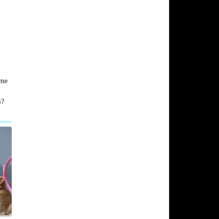
ome
a?