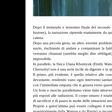
Dopo il tremendo e tesissimo finale del secondo e
fusione), la narrazione riprende esattamente da qu
catena.
Dopo una piccola gioia, un altro, enorme problema
suolo, rischiando di andare a contaminare la fal
verranno chiamati (sarebbe meglio dire obbligati
impossibile.
In parallelo, la fisica Ulana Khomyuk (Emily Watson
Chernobyl non è una serie facile da digerire e in qu
Il primo, più evidente, è quello relativo alle co
devastante, rendendo vano ogni intervento sanitario
con l’immediata empatia che si genera verso quest
Un forte e riuscito parallelismo viene fatto attrave
più esposti alle radiazioni. Il corpo umano è total
di sacrificio e di paura in molte delle situazioni
Proprio a quest’ultima può essere collegato il tema
magistralmente dalla Watson e da Harris) si incont