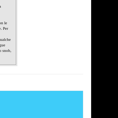
a
on le
e. Per
qualche
egue
o snob,