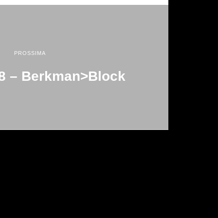
PROSSIMA
08 – Berkman>block