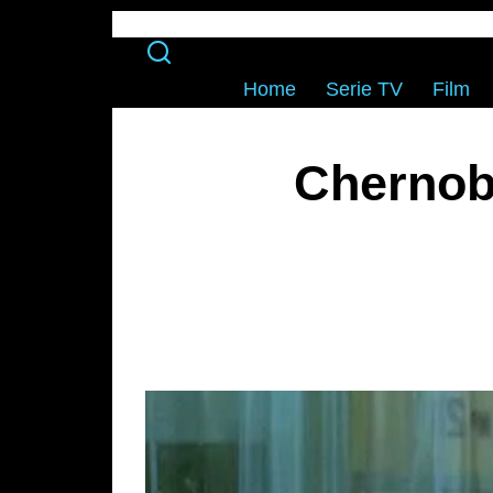
Home
Serie TV
Film
Chernob