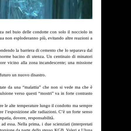
za nel buio delle condotte con solo il nocciolo in
qua non esploderanno più, evitando altre reazioni a
ondendo la barriera di cemento che lo separava dal
enorme bacino di utenza. Un centinaio di minatori
lore vicino alla zona incandescente; una missione
 futuro un nuovo disastro.
portate da una “malattia” che non si vede ma che è
pulsione verso questi “mostri” va in forte contrasto
erare le alte temperature lungo il condotto ma sempre
re l’esposizione alle radiazioni. C’è un forte senso
patia, dovere, responsabilità.
ad essa. Nella prima, i due scienziati (interpretati
itorsione da parte dello stesso KGB, Valerj e Uluna