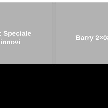
 Speciale
Barry 2×
Rinnovi