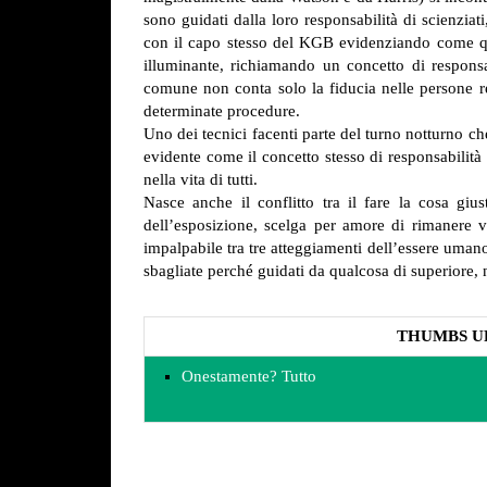
sono guidati dalla loro responsabilità di scienziati
con il capo stesso del KGB evidenziando come que
illuminante, richiamando un concetto di responsabi
comune non conta solo la fiducia nelle persone res
determinate procedure.
Uno dei tecnici facenti parte del turno notturno c
evidente come il concetto stesso di responsabilit
nella vita di tutti.
Nasce anche il conflitto tra il fare la cosa gi
dell’esposizione, scelga per amore di rimanere 
impalpabile tra tre atteggiamenti dell’essere umano 
sbagliate perché guidati da qualcosa di superiore
THUMBS U
Onestamente? Tutto