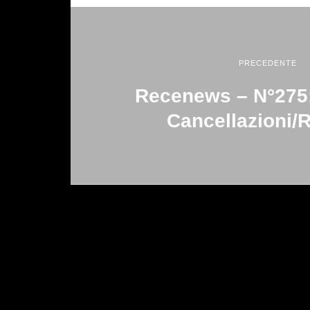
PRECEDENTE
Recenews – N°275:
Cancellazioni/