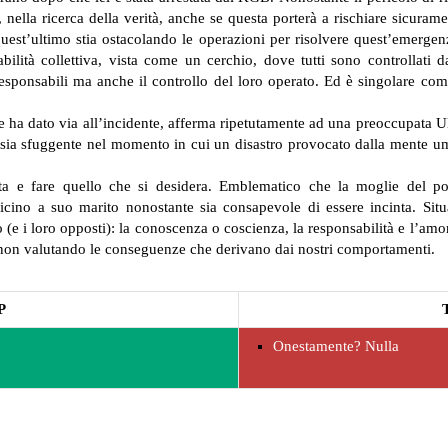
, nella ricerca della verità, anche se questa porterà a rischiare sicuram
st’ultimo stia ostacolando le operazioni per risolvere quest’emergenza
lità collettiva, vista come un cerchio, dove tutti sono controllati da
ponsabili ma anche il controllo del loro operato. Ed è singolare come 
he ha dato via all’incidente, afferma ripetutamente ad una preoccupata 
à sia sfuggente nel momento in cui un disastro provocato dalla mente um
usta e fare quello che si desidera. Emblematico che la moglie del p
vicino a suo marito nonostante sia consapevole di essere incinta. Si
(e i loro opposti): la conoscenza o coscienza, la responsabilità e l’amor
, non valutando le conseguenze che derivano dai nostri comportamenti.
P
Onestamente? Nulla