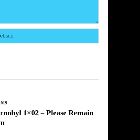
2019
rnobyl 1×02 – Please Remain
lm