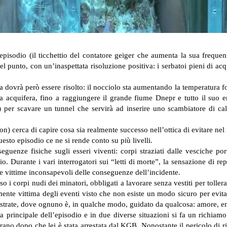
pisodio (il ticchettio del contatore geiger che aumenta la sua frequen
el punto, con un’inaspettata risoluzione positiva: i serbatoi pieni di ac
 dovrà però essere risolto: il nocciolo sta aumentando la temperatura f
da acquifera, fino a raggiungere il grande fiume Dnepr e tutto il suo 
) per scavare un tunnel che servirà ad inserire uno scambiatore di ca
) cerca di capire cosa sia realmente successo nell’ottica di evitare nel
esto episodio ce ne si rende conto su più livelli.
nseguenze fisiche sugli esseri viventi: corpi straziati dalle vesciche 
. Durante i vari interrogatori sui “letti di morte”, la sensazione di re
e vittime inconsapevoli delle conseguenze dell’incidente.
rso i corpi nudi dei minatori, obbligati a lavorare senza vestiti per toll
mente vittima degli eventi visto che non esiste un modo sicuro per evita
 mostrate, dove ognuno è, in qualche modo, guidato da qualcosa: amore, em
 principale dell’episodio e in due diverse situazioni si fa un richiamo 
rano dopo che lei è stata arrestata dal KGB. Nonostante il pericolo di r