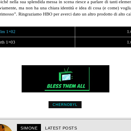
hé nella sua splendida messa in scena riesce a parlare di tanti elementi 
vviamente, ma non ha una chiara identità e idea di cosa (e come) voglia
“rimosso”. Ringraziamo HBO per averci dato un altro prodotto di alto c
alm 1×02
1.
rth 1×03
1.
CHERNOBYL
SIMONE
LATEST POSTS