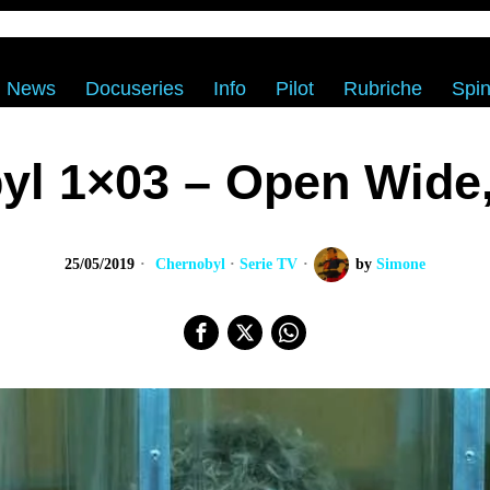
News
Docuseries
Info
Pilot
Rubriche
Spin
yl 1×03 – Open Wide,
25/05/2019
Chernobyl
·
Serie TV
by
Simone