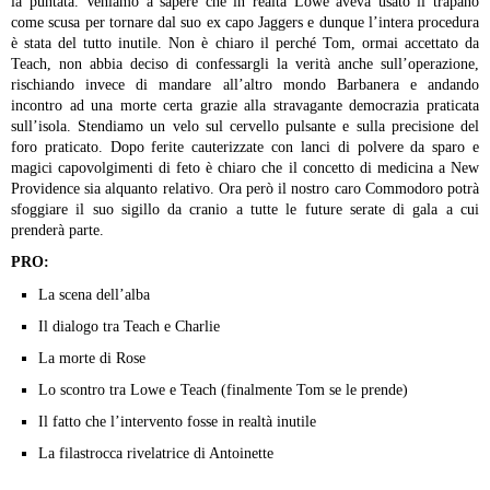
la puntata. Veniamo a sapere che in realtà Lowe aveva usato il trapano
come scusa per tornare dal suo ex capo Jaggers e dunque l’intera procedura
è stata del tutto inutile. Non è chiaro il perché Tom, ormai accettato da
Teach, non abbia deciso di confessargli la verità anche sull’operazione,
rischiando invece di mandare all’altro mondo Barbanera e andando
incontro ad una morte certa grazie alla stravagante democrazia praticata
sull’isola. Stendiamo un velo sul cervello pulsante e sulla precisione del
foro praticato. Dopo ferite cauterizzate con lanci di polvere da sparo e
magici capovolgimenti di feto è chiaro che il concetto di medicina a New
Providence sia alquanto relativo. Ora però il nostro caro Commodoro potrà
sfoggiare il suo sigillo da cranio a tutte le future serate di gala a cui
prenderà parte.
PRO:
La scena dell’alba
Il dialogo tra Teach e Charlie
La morte di Rose
Lo scontro tra Lowe e Teach (finalmente Tom se le prende)
Il fatto che l’intervento fosse in realtà inutile
La filastrocca rivelatrice di Antoinette