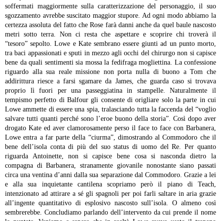
soffermati maggiormente sulla caratterizzazione del personaggio, il suo
sgozzamento avrebbe suscitato maggior stupore. Ad ogni modo abbiamo la
certezza assoluta del fatto che Rose farà danni anche da quel baule nascosto
metri sotto terra. Non ci resta che aspettare e scoprire chi troverà il
“tesoro” sepolto.
Lowe e Kate sembrano essere giunti ad un punto morto,
tra baci appassionati e sputi in mezzo agli occhi del chirurgo non si capisce
bene da quali sentimenti sia mossa la fedifraga mogliettina. La confessione
riguardo alla sua reale missione non porta nulla di buono a Tom che
addirittura riesce a farsi sgamare da James, che guarda caso si trovava
proprio lì fuori per una passeggiatina in stampelle. Naturalmente il
tempismo perfetto di Balfour gli consente di origliare solo la parte in cui
Lowe ammette di essere una spia, tralasciando tutta la faccenda del “voglio
salvare tutti quanti perché sono l’eroe buono della storia”. Così dopo aver
drogato Kate ed aver clamorosamente perso il face to face con Barbanera,
Lowe entra a far parte della “ciurma”, dimostrando al Commodoro che il
bene dell’isola conta di più del suo status di uomo del Re.
Per quanto
riguarda Antoinette, non si capisce bene cosa si nasconda dietro la
compagna di Barbanera, stranamente giovanile nonostante siano passati
circa una ventina d’anni dalla sua separazione dal Commodoro. Grazie a lei
e alla sua inquietante cantilena scopriamo però il piano di Teach,
intenzionato ad attirare a sé gli spagnoli per poi farli saltare in aria grazie
all’ingente quantitativo di esplosivo nascosto sull’isola. O almeno così
sembrerebbe.
Concludiamo parlando dell’intervento da cui prende il nome