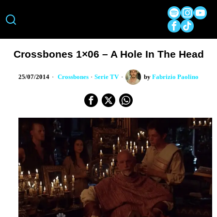
Crossbones 1×06 – A Hole In The Head
25/07/2014
Crossbones
·
Serie TV
by
Fabrizio Paolino