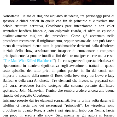
Nonostante l’inizio di stagione alquanto deludente, tra personaggi privi di
spessore e chiari deficit in quella che fin da principio si è rivelata una
debole struttura narrativa, Crossbones pare intenzionato a non voler
sventolare bandiera bianca e, con colpevole ritardo, ci offre un episodio
qualitativamente migliore dei precedenti. Come già accennato nella
precedente recensione, il miglioramento, seppur sostanziale, non può fare a
meno di trascinarsi dietro tutte le problematiche derivanti dalla debolezza
iniziale dello show, assolutamente incapace di emozionare e composto
principalmente da puntate inutili ai fini della trama (per citarne una a caso:
“
The Man Who Killed Blackbeard
“). Le conseguenze di questa debolezza si
ripercuotono in maniera significativa sugli avvenimenti trattati in questo
sesto episodio, del tutto privi di pathos perché, in fin dei conti, non
importa a nessuno della morte di Rose, della love story tra Lowe e lady
Balfour o della cara Antoinette. Tre elementi che invece, se preparati con
più cura, avrebbero fornito sostegno alla colonna portante dell’intero
spettacolo: John Malkovich, l’unico che sembra credere ancora alla buona
riuscita del progetto Crossbones.
Iniziamo proprio dai tre elementi sopracitati. Per la prima volta durante il
telefilm ci lascia uno dei personaggi “principali”. Le virgolette sono
d’obbligo in quanto Rose, a parte i vari siparietti lesbo con Nenna, lascia
ben poco in eredità allo show. Sicuramente se gli autori si fossero