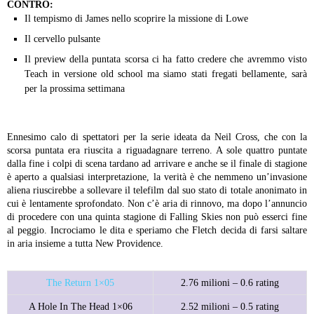
CONTRO:
Il tempismo di James nello scoprire la missione di Lowe
Il cervello pulsante
Il preview della puntata scorsa ci ha fatto credere che avremmo visto
Teach in versione old school ma siamo stati fregati bellamente, sarà
per la prossima settimana
Ennesimo calo di spettatori per la serie ideata da Neil Cross, che con la
scorsa puntata era riuscita a riguadagnare terreno. A sole quattro puntate
dalla fine i colpi di scena tardano ad arrivare e anche se il finale di stagione
è aperto a qualsiasi interpretazione, la verità è che nemmeno un’invasione
aliena riuscirebbe a sollevare il telefilm dal suo stato di totale anonimato in
cui è lentamente sprofondato. Non c’è aria di rinnovo, ma dopo l’annuncio
di procedere con una quinta stagione di Falling Skies non può esserci fine
al peggio. Incrociamo le dita e speriamo che Fletch decida di farsi saltare
in aria insieme a tutta New Providence.
The Return 1×05
2.76 milioni – 0.6 rating
A Hole In The Head 1×06
2.52 milioni – 0.5 rating