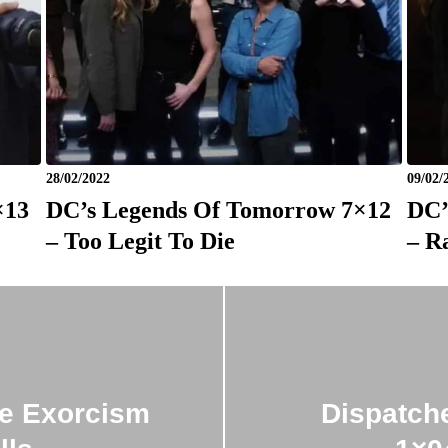
28/02/2022
09/02/
×13
DC’s Legends Of Tomorrow 7×12
DC’
– Too Legit To Die
– R
he Exorcism
Dispatch