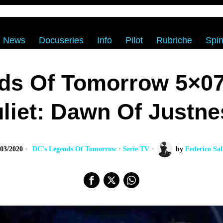
News
Docuseries
Info
Pilot
Rubriche
Spin
ds Of Tomorrow 5×0
uliet: Dawn Of Justne
/03/2020
DC's Legends Of Tomorrow
·
Serie TV
by
Federico Sal