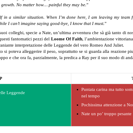
r growth. No matter how… painful they may be.
”
elf in a similar situation. When I’m done here, I am leaving my team
ile I can’t imagine saying good-bye, I know that I must.
”
uoi colleghi, specie a Nate, un’ultima avventura che sà già tanto di nos
 questi fantomatici pezzi del
Loome Of Faith
, l’ambientazione vittorian
straniante interpretazione delle Leggende del vero Romeo And Juliet.
 si poteva alleggerire il peso, soprattutto se si guarda alla reazione 
po e che ora fa, parzialmente, la predica a Ray per il suo modo di and
P
Puntata carina ma tutto som
elle Leggende
nel tempo
Pochissima attenzione a No
Nate un po’ troppo pesante