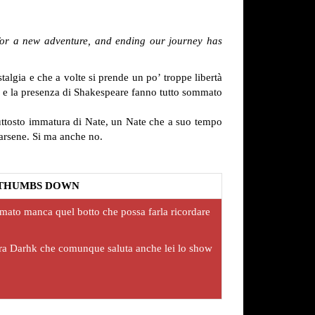
 for a new adventure, and ending our journey has
talgia e che a volte si prende un po’ troppe libertà
a e la presenza di Shakespeare fanno tutto sommato
piuttosto immatura di Nate, un Nate che a suo tempo
arsene. Si ma anche no.
THUMBS DOWN
mato manca quel botto che possa farla ricordare
ra Darhk che comunque saluta anche lei lo show