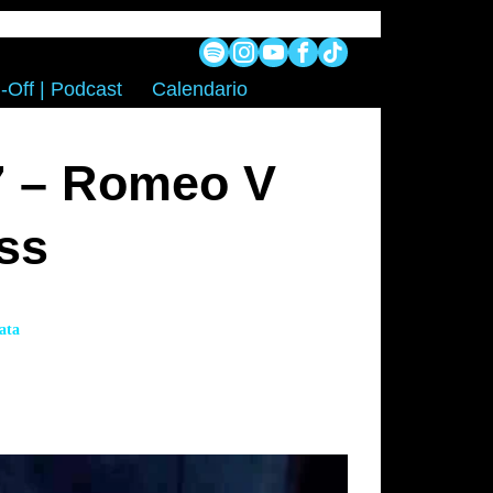
-Off | Podcast
Calendario
7 – Romeo V
ss
ata