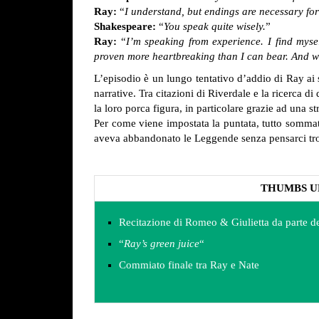
Ray:
“
I understand, but endings are necessary fo
Shakespeare:
“
You speak quite wisely.
”
Ray:
“
I’m speaking from experience. I find mys
proven more heartbreaking than I can bear. And wh
L’episodio è un lungo tentativo d’addio di Ray ai s
narrative. Tra citazioni di Riverdale e la ricerca di
la loro porca figura, in particolare grazie ad una 
Per come viene impostata la puntata, tutto sommato
aveva abbandonato le Leggende senza pensarci trop
THUMBS U
Recitazione di Romeo & Giulietta da parte d
“
Ray’s green juice
“
Commiato finale tra Ray e Nate