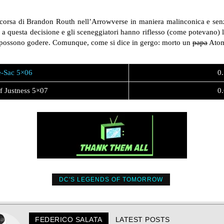
orsa di Brandon Routh nell’Arrowverse in maniera malinconica e senza
 a questa decisione e gli sceneggiatori hanno riflesso (come potevano)
i possono godere. Comunque, come si dice in gergo: morto un
papa
Atom
e-Sac 5×06
0.
f Justness 5×07
0.
DC'S LEGENDS OF TOMORROW
FEDERICO SALATA
LATEST POSTS