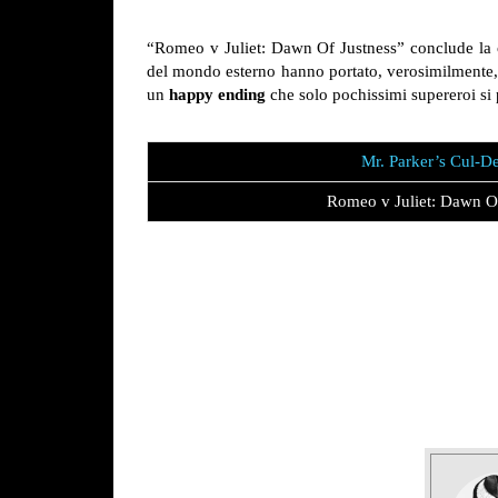
“Romeo v Juliet: Dawn Of Justness” conclude la c
del mondo esterno hanno portato, verosimilmente,
un
happy ending
che solo pochissimi supereroi s
Mr. Parker’s Cul-D
Romeo v Juliet: Dawn O