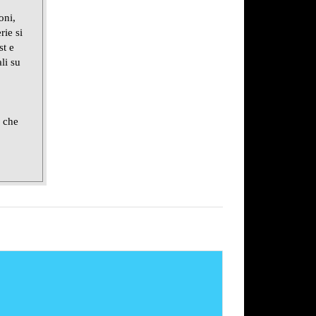
oni,
rie si
st e
li su
e che