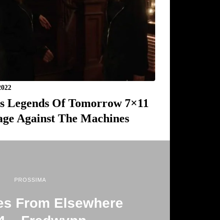
2022
s Legends Of Tomorrow 7×11
age Against The Machines
PROSSIMA
es From Elsewhere