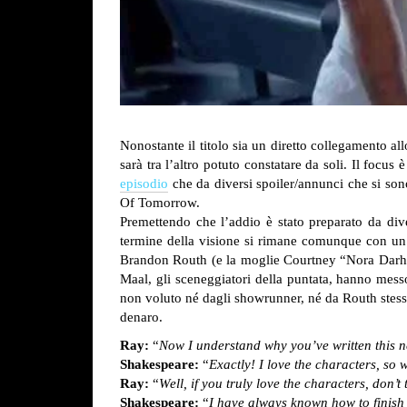
Nonostante il titolo sia un diretto collegamento all
sarà tra l’altro potuto constatare da soli. Il focu
episodio
che da diversi spoiler/annunci che si son
Of Tomorrow.
Premettendo che l’addio è stato preparato da di
termine della visione si rimane comunque con un
Brandon Routh (e la moglie Courtney “Nora Darhk
Maal, gli sceneggiatori della puntata, hanno messo
non voluto né dagli showrunner, né da Routh stesso
denaro.
Ray:
“
Now I understand why you’ve written this ne
Shakespeare:
“
Exactly! I love the characters, so
Ray:
“
Well, if you truly love the characters, don’
Shakespeare:
“
I have always known how to finish t