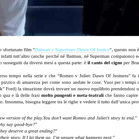
o sfortunato film “
Batman v Superman: Dawn Of Justice
“, questo non 
s è infatti tutt’altro (anche perché né Batman, né Superman compaiono) ed
o susseguiti da diversi mesi a questa parte: è
il canto del cigno
per Bra
verso tempo nella serie e che “Romeo v Juliet: Dawn Of Justness” fa i
 pizzico di amarezza per come sono andate le cose. Vuoi per i tempi 
” Ford) la situazione dovrà trovare un nuovo equilibrio prendendosi u
 qua e là delle frasi
molto pungenti e meta-teatrali
che fanno capire 
. Insomma, bisogna leggere tra le righe e vedere il tutto dall’unica pros
w version of the play.You don’t want Romeo and Juliet’s story to end.
”
 why say good-bye?
”
t they deserve a great ending?
”
heir story. If I let them go, I’m unsure what happens next.
”