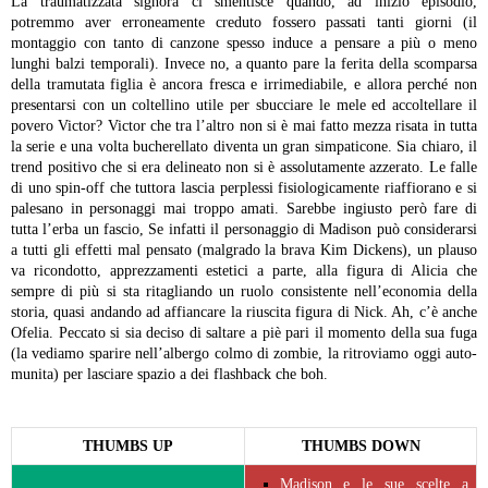
La traumatizzata signora ci smentisce quando, ad inizio episodio,
potremmo aver erroneamente creduto fossero passati tanti giorni (il
montaggio con tanto di canzone spesso induce a pensare a più o meno
lunghi balzi temporali). Invece no, a quanto pare la ferita della scomparsa
della tramutata figlia è ancora fresca e irrimediabile, e allora perché non
presentarsi con un coltellino utile per sbucciare le mele ed accoltellare il
povero Victor? Victor che tra l’altro non si è mai fatto mezza risata in tutta
la serie e una volta bucherellato diventa un gran simpaticone.
Sia chiaro, il
trend positivo che si era delineato non si è assolutamente azzerato. Le falle
di uno spin-off che tuttora lascia perplessi fisiologicamente riaffiorano e si
palesano in personaggi mai troppo amati. Sarebbe ingiusto però fare di
tutta l’erba un fascio, Se infatti il personaggio di Madison può considerarsi
a tutti gli effetti mal pensato (malgrado la brava Kim Dickens), un plauso
va ricondotto, apprezzamenti estetici a parte, alla figura di Alicia che
sempre di più si sta ritagliando un ruolo consistente nell’economia della
storia, quasi andando ad affiancare la riuscita figura di Nick.
Ah, c’è anche
Ofelia. Peccato si sia deciso di saltare a piè pari il momento della sua fuga
(la vediamo sparire nell’albergo colmo di zombie, la ritroviamo oggi auto-
munita) per lasciare spazio a dei flashback che boh.
THUMBS UP
THUMBS DOWN
Madison e le sue scelte a