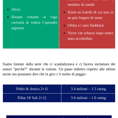
membro di canide
Alicia
Storie su fratelli di cui non ce
Rimane costante la vaga
ne può fregare di meno
curiosità di vedere l’episodio
Ofelia e i suoi flashback
seguente
Victor che scherza dopo essere
stato accoltellato
Siamo lontani dalla serie che ci scandalizzava e ci faceva esclamare dei
sonori “perché?” durante la visione. Un passo indietro rispetto alle ultime
uscite ma possiamo dire che in giro c’è molto di peggio.
Pablo & Jessica 2×11
3.4 milioni – 1.5 rating
Pillar Of Salt 2×12
3.6 milioni – 1.6 rating