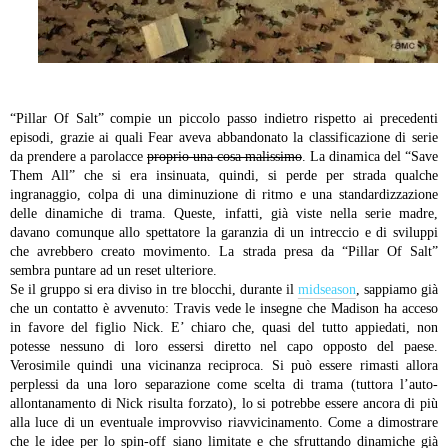
“Pillar Of Salt” compie un piccolo passo indietro rispetto ai precedenti
episodi, grazie ai quali Fear aveva abbandonato la classificazione di serie
da prendere a parolacce
proprio una cosa malissimo
. La dinamica del “Save
Them All” che si era insinuata, quindi, si perde per strada qualche
ingranaggio, colpa di una diminuzione di ritmo e una standardizzazione
delle dinamiche di trama. Queste, infatti, già viste nella serie madre,
davano comunque allo spettatore la garanzia di un intreccio e di sviluppi
che avrebbero creato movimento. La strada presa da “Pillar Of Salt”
sembra puntare ad un reset ulteriore.
Se il gruppo si era diviso in tre blocchi, durante il
midseason
, sappiamo già
che un contatto è avvenuto: Travis vede le insegne che Madison ha acceso
in favore del figlio Nick. E’ chiaro che, quasi del tutto appiedati, non
potesse nessuno di loro essersi diretto nel capo opposto del paese.
Verosimile quindi una vicinanza reciproca. Si può essere rimasti allora
perplessi da una loro separazione come scelta di trama (tuttora l’auto-
allontanamento di Nick risulta forzato), lo si potrebbe essere ancora di più
alla luce di un eventuale improvviso riavvicinamento. Come a dimostrare
che le idee per lo spin-off siano limitate e che sfruttando dinamiche già