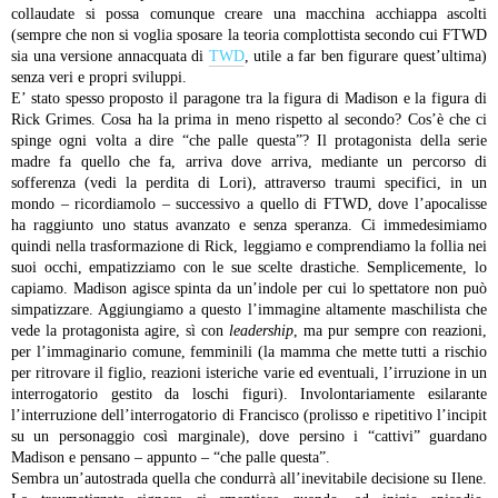
collaudate si possa comunque creare una macchina acchiappa ascolti
(sempre che non si voglia sposare la teoria complottista secondo cui FTWD
sia una versione annacquata di
TWD
, utile a far ben figurare quest’ultima)
senza veri e propri sviluppi.
E’ stato spesso proposto il paragone tra la figura di Madison e la figura di
Rick Grimes. Cosa ha la prima in meno rispetto al secondo? Cos’è che ci
spinge ogni volta a dire “che palle questa”? Il protagonista della serie
madre fa quello che fa, arriva dove arriva, mediante un percorso di
sofferenza (vedi la perdita di Lori), attraverso traumi specifici, in un
mondo – ricordiamolo – successivo a quello di FTWD, dove l’apocalisse
ha raggiunto uno status avanzato e senza speranza. Ci immedesimiamo
quindi nella trasformazione di Rick, leggiamo e comprendiamo la follia nei
suoi occhi, empatizziamo con le sue scelte drastiche. Semplicemente, lo
capiamo. Madison agisce spinta da un’indole per cui lo spettatore non può
simpatizzare. Aggiungiamo a questo l’immagine altamente maschilista che
vede la protagonista agire, sì con
leadership
, ma pur sempre con reazioni,
per l’immaginario comune, femminili (la mamma che mette tutti a rischio
per ritrovare il figlio, reazioni isteriche varie ed eventuali, l’irruzione in un
interrogatorio gestito da loschi figuri). Involontariamente esilarante
l’interruzione dell’interrogatorio di Francisco (prolisso e ripetitivo l’incipit
su un personaggio così marginale), dove persino i “cattivi” guardano
Madison e pensano – appunto – “che palle questa”.
Sembra un’autostrada quella che condurrà all’inevitabile decisione su Ilene.