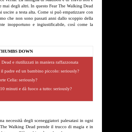
 e mai degli altri. In questo Fear The Walking Dead
ai uscire a testa alta. Come si può empatizzare con
amo che non sono passati anni dallo scoppio della
e inopportuno e ingiustificabile, così come la
THUMBS DOWN
Dead e riutilizzati in maniera raffazzonata
 il padre ed un bambino piccolo: seriously?
te Celia: seriously?
0 minuti e dà fuoco a tutto: seriously?
na necessità degli sceneggiatori palesatasi in ogni
ar The Walking Dead prende il trucco di magia e in