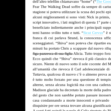
dell’altro telefilm chiamavano “home” (“
The Goo
Fear The Walking Dead soffre da sempre di carisma 
stagione si poteva utilizzare la scusa dei pochi epi
alcuni miglioramenti si sono visti: Nick in primis
script innovativo, i lati migliori di questa 1° par
beneficiato indirettamente anche i principali suppo
temi hanno svilito tutto e tutti.
“
Sicut Cervus
” è s
franca di cui parlava Strand, la conoscenza uffi
sceneggiatori. “Shiva” non poteva che ripartire e
minuti ha portato Chris a scappare dal nuovo rifu
figa pazzesca di sua figlia
Alicia. Tutto troppo forz
Ecco quindi che “Shiva” rievoca il più classico de
sicuro. Niente di nuovo sotto il sole cocente del M
all’umanità che rievoca il Carl adolescenziale di
Tuttavia, qualcosa di nuovo c’è o almeno prova ad e
è tutto molto forzato per una questione di tempi
alterne, senza alcuna logicità ma con una cadenz
Madison glaciale ha decretato la morte della padro
del gesto che non sarebbe potuto passare inosserva
casa condannando a morte innocenti e privando tut
disquisire per ore senza trovare alcuna giustificazi
A conti fatti quindi le parole di Celia ripetute da 