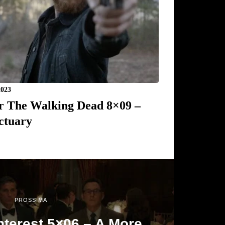
2023
r The Walking Dead 8×09 –
ctuary
PROSSIMA
nterest 5×06 – A More