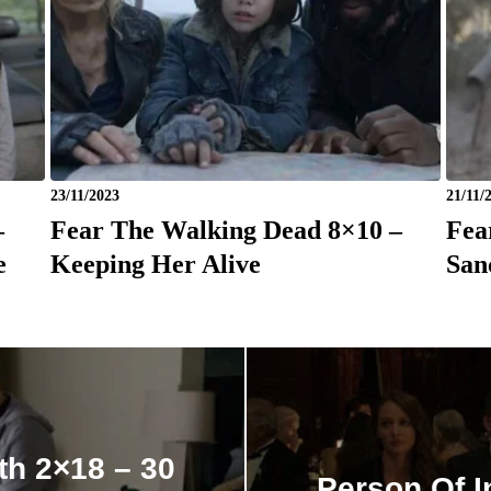
23/11/2023
21/11/
–
Fear The Walking Dead 8×10 –
Fea
e
Keeping Her Alive
San
th 2×18 – 30
Person Of I