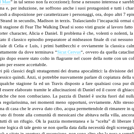
d Man
” in tal senso non fa eccezione); forse a nessuno interessa e sare
e, per induzione, ne soffrono anche i suoi protagonisti e tutti i char
sodi a disposizione per caratterizzare i personaggi, ora, dopo altri 7 episo
, Strand in secundis, Madison in terzis. Tralasciando l’incapacità ormai
te di stagione di Fear The Walking Dead si sono visti grazie al lavoro fat
rter character, Alicia e Daniel. Il problema è che, volenti o nolenti, la
tato il classico episodio preparatore al midseason finale di cui nessuno
ciale di Celia e Luis, i primi battibecchi e ovviamente la classica ca
sattamente da dove terminava “
Sicut Cervus
“, ovvero da quella catacli
gio dopo essere stato colto in flagrante nel cuore della notte con un c
ato per essere accettabile.
i più classici degli stratagemmi dei drama apocalittici: la divisione del
essico quindi. Anzi, si potrebbe nuovamente parlare di copiatura della s
 qualche stagione fa ed un Travis disposto a fare qualsiasi cosa pur d
ssere elaborato tramite le allucinazioni di Daniel ed il cuore di ghiacc
stiche che non combaciano. La pazzia di Daniel è uscita fuori dal nul
a regolarissima, nei momenti meno opportuni, ovviamente. Allo stesso
na di casa che le aveva dato cibo, acqua permettendole di rimanere in qu
to di fronte alla comunità di messicani che abitava nella villa, ancora
ti di un rifugio. Ok la pazzia momentanea e la “scelta” di liberare l
one logica di tale gesto se non quella data dalla necessità degli sceneggia
Nick e citate in apertura di recensione, non sono altro che la pura e semp