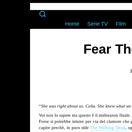
Home
Serie TV
Film
Fear Th
“
She was right about us. Celia. She knew what we 
Voi non lo sapete ma questo è il midseason finale.
Forse si potrebbe intuire per via del clamore che g
capire perchè, in puro stile
The Walking Dead
, o