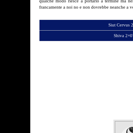
qualche modo riesce a portarlo a termine ma nel
francamente a noi no e non dovrebbe neanche a vo
Siut Cervus 
Shiva 2×0