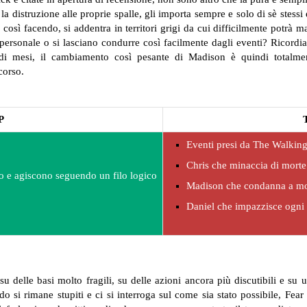
distruzione alle proprie spalle, gli importa sempre e solo di sè stessi
così facendo, si addentra in territori grigi da cui difficilmente potrà m
personale o si lasciano condurre così facilmente dagli eventi? Ricordi
i mesi, il cambiamento così pesante di Madison è quindi totalment
corso.
P
Eventi presi da The Walking 
Chris che minaccia di morte
no e agiscono seguendo un filo logico
Madison che condanna a mor
Daniel che impazzisce ogni 1
u delle basi molto fragili, su delle azioni ancora più discutibili e su u
 si rimane stupiti e ci si interroga sul come sia stato possibile, Fe