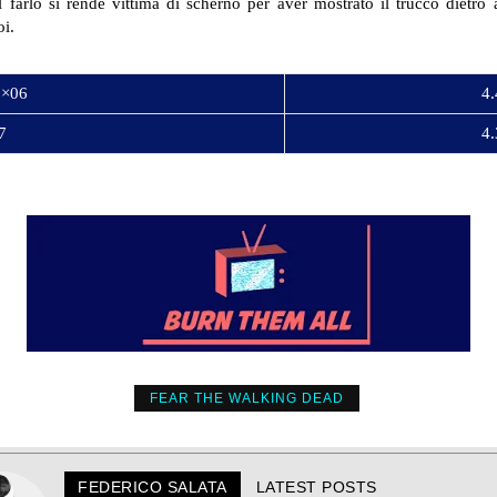
 farlo si rende vittima di scherno per aver mostrato il trucco dietro
i.
2×06
4.
7
4.
FEAR THE WALKING DEAD
FEDERICO SALATA
LATEST POSTS