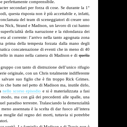
bbe perfettamente comprensibile.
acter secondari per forza di cose. Se durante la 1°
di, questa risposta non è più accettabile e, infatti,
 conclamata del team di sceneggiatori di creare uno
to su Nick, Strand e Madison, un lavoro di cui hanno
 superficialità della narrazione e la ridondanza dei
 era al corrente: l’arrivo nella tanto agognata zona
lma prima della tempesta forzata dalla mano degli
smatica concatenazione di eventi che in meno di 40
oltello in mano nella camera di Madison e di
quella
 gruppo con tanto di distruzione dell’unico rifugio
erie originale, con un Chris totalmente indifferente
i salvare suo figlio che è fin troppo Rick Grimes.
io che batte nel petto di Madison ma, inutile dirlo,
la
nello scorso episodio
e si è materializzata a fasi
 modo, ma con già dei precedenti alle spalle, una
el paradiso terrestre. Tralasciando la demenzialità
 meno assennata è la scelta di dar fuoco all’intera
a moglie dal regno dei morti, tuttavia si potrebbe
tori.
lice verità. La famiglia di Madison e di Travis non è