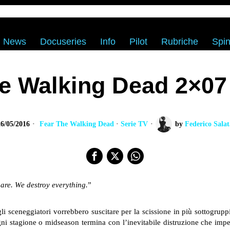
News
Docuseries
Info
Pilot
Rubriche
Spin
e Walking Dead 2×07
26/05/2016
Fear The Walking Dead
·
Serie TV
by
Federico Salat
are. We destroy everything.
”
li sceneggiatori vorrebbero suscitare per la scissione in più sottogrupp
gni stagione o midseason termina con l’inevitabile distruzione che impe