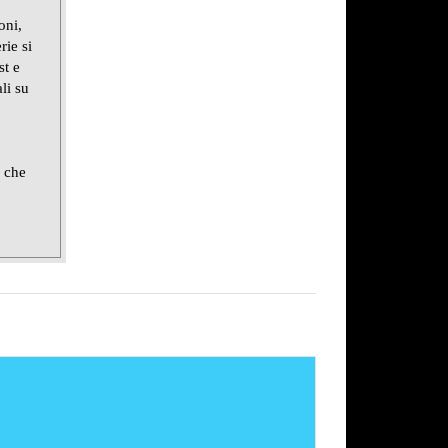
oni,
rie si
st e
li su
e che