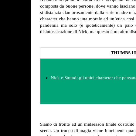
composta da buone persone, dove vanno lasciano la 
si distanzia clamorosamente dalla serie madre ma, 
character che hanno una morale ed un’etica così 
pandemia ma solo (e ipoteticamente) un paio d
disintossicazione di Nick, ma questo è un altro dis
THUMBS U
Nick e Strand: gli unici character che pensa
Siamo di fronte ad un midseason finale costruito s
scena. Un trucco di magia viene fuori bene quando