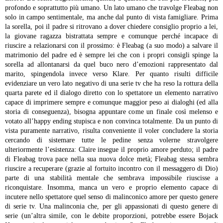
profondo e soprattutto più umano.
Un lato umano che travolge Fleabag non
solo in campo sentimentale, ma anche dal punto di vista famigliare. Prima
la sorella, poi il padre si ritrovano a dover chiedere consiglio proprio a lei,
la giovane ragazza bistrattata sempre e comunque perché incapace di
riuscire a relazionarsi con il prossimo: è Fleabag (a suo modo) a salvare il
matrimonio del padre ed è sempre lei che con i propri consigli spinge la
sorella ad allontanarsi da quel buco nero d’emozioni rappresentato dal
marito, spingendola invece verso Klare.
Per quanto risulti difficile
evidenziare un vero lato negativo di una serie tv che ha reso la rottura della
quarta parete ed il dialogo diretto con lo spettatore un elemento narrativo
capace di imprimere sempre e comunque maggior peso ai dialoghi (ed alla
storia di conseguenza), bisogna appuntare come un finale così melenso e
votato all’happy ending stupisca e non convinca totalmente.
Da un punto di
vista puramente narrativo, risulta conveniente il voler concludere la storia
cercando di sistemare tutte le pedine senza volerne stravolgere
ulteriormente l’esistenza: Claire insegue il proprio amore perduto; il padre
di Fleabag trova pace nella sua nuova dolce metà; Fleabag stessa sembra
riuscire a recuperare (grazie al fortuito incontro con il messaggero di Dio)
parte di una stabilità mentale che sembrava impossibile riuscisse a
riconquistare.
Insomma, manca un vero e proprio elemento capace di
incutere nello spettatore quel senso di malinconico amore per questo genere
di serie tv. Una malinconia che, per gli appassionati di questo genere di
serie (un’altra simile, con le debite proporzioni, potrebbe essere Bojack