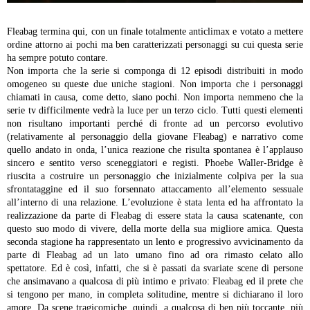
Fleabag termina qui, con un finale totalmente anticlimax e votato a mettere
ordine attorno ai pochi ma ben caratterizzati personaggi su cui questa serie
ha sempre potuto contare.
Non importa che la serie si componga di 12 episodi distribuiti in modo
omogeneo su queste due uniche stagioni.
Non importa che i personaggi
chiamati in causa, come detto, siano pochi.
Non importa nemmeno che la
serie tv difficilmente vedrà la luce per un terzo ciclo.
Tutti questi elementi
non risultano importanti perché di fronte ad un percorso evolutivo
(relativamente al personaggio della giovane Fleabag) e narrativo come
quello andato in onda, l’unica reazione che risulta spontanea è l’applauso
sincero e sentito verso sceneggiatori e registi.
Phoebe Waller-Bridge è
riuscita a costruire un personaggio che inizialmente colpiva per la sua
sfrontataggine ed il suo forsennato attaccamento all’elemento sessuale
all’interno di una relazione. L’evoluzione è stata lenta ed ha affrontato la
realizzazione da parte di Fleabag di essere stata la causa scatenante, con
questo suo modo di vivere, della morte della sua migliore amica.
Questa
seconda stagione ha rappresentato un lento e progressivo avvicinamento da
parte di Fleabag ad un lato umano fino ad ora rimasto celato allo
spettatore. Ed è così, infatti, che si è passati da svariate scene di persone
che ansimavano a qualcosa di più intimo e privato: Fleabag ed il prete che
si tengono per mano, in completa solitudine, mentre si dichiarano il loro
amore. Da scene tragicomiche, quindi, a qualcosa di ben più toccante, più