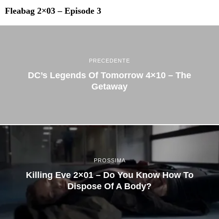
Fleabag 2×03 – Episode 3
PRECEDENTE
DC’s Legends Of Tomorrow 4×10 – The
Getaway
PROSSIMA
Killing Eve 2×01 – Do You Know How To
Dispose Of A Body?