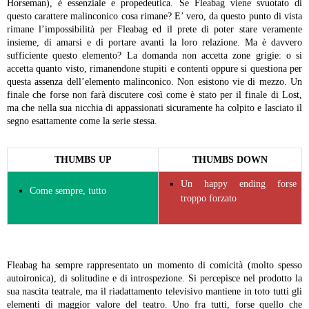
Horseman), è essenziale e propedeutica.
Se Fleabag viene svuotato di
questo carattere malinconico cosa rimane?
E’ vero, da questo punto di vista
rimane l’impossibilità per Fleabag ed il prete di poter stare veramente
insieme, di amarsi e di portare avanti la loro relazione. Ma è davvero
sufficiente questo elemento?
La domanda non accetta zone grigie: o si
accetta quanto visto, rimanendone stupiti e contenti oppure si questiona per
questa assenza dell’elemento malinconico. Non esistono vie di mezzo.
Un
finale che forse non farà discutere così come è stato per il finale di Lost,
ma che nella sua nicchia di appassionati sicuramente ha colpito e lasciato il
segno esattamente come la serie stessa.
THUMBS UP
THUMBS DOWN
Un happy ending forse
Come sempre, tutto
troppo forzato
Fleabag ha sempre rappresentato un momento di comicità (molto spesso
autoironica), di solitudine e di introspezione. Si percepisce nel prodotto la
sua nascita teatrale, ma il riadattamento televisivo mantiene in toto tutti gli
elementi di maggior valore del teatro. Uno fra tutti, forse quello che