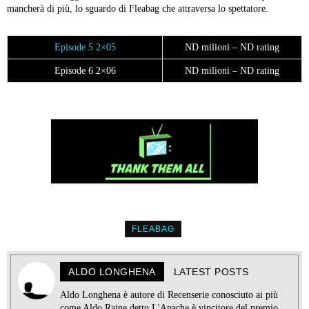
mancherà di più, lo sguardo di Fleabag che attraversa lo spettatore.
Episode 5 2×05
ND milioni – ND rating
Episode 6 2×06
ND milioni – ND rating
FLEABAG
ALDO LONGHENA
LATEST POSTS
Aldo Longhena è autore di Recenserie conosciuto ai più
come Aldo Raine detto L'Apache è vincitore del premio