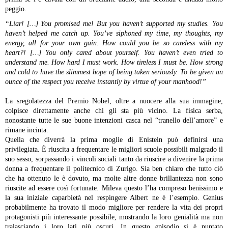
peggio.
“Liar!
[…] You promised me! But you haven’t supported my studies. You
haven’t helped me catch up. You’ve siphoned my time, my thoughts, my
energy, all for your own gain. How could you be so careless with my
heart?! […] You only cared about yourself. You haven’t even tried to
understand me. How hard I must work. How tireless I must be. How strong
and cold to have the slimmest hope of being taken seriously. To be given an
ounce of the respect you receive instantly by virtue of your manhood!”
La sregolatezza del Premio Nobel, oltre a nuocere alla sua immagine,
colpisce direttamente anche chi gli sta più vicino. La fisica serba,
nonostante tutte le sue buone intenzioni casca nel “tranello dell’amore” e
rimane incinta.
Quella che diverrà la prima moglie di Enistein può definirsi una
privilegiata. È riuscita a frequentare le migliori scuole possibili malgrado il
suo sesso, sorpassando i vincoli sociali tanto da riuscire a divenire la prima
donna a frequentare il politecnico di Zurigo. Sia ben chiaro che tutto ciò
che ha ottenuto le è dovuto, ma molte altre donne brillantezza non sono
riuscite ad essere così fortunate. Mileva questo l’ha compreso benissimo e
la sua iniziale caparbietà nel respingere Albert ne è l’esempio.
Genius
probabilmente ha trovato il modo migliore per rendere la vita dei propri
protagonisti più interessante possibile, mostrando la loro genialità ma non
tralasciando i loro lati più oscuri. In questo episodio si è puntato