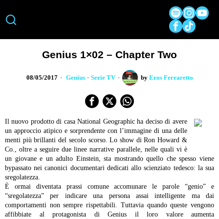
Genius 1×02 – Chapter Two
08/05/2017
Genius
·
Serie TV
by
Eros Ferraretto
Il nuovo prodotto di casa National Geographic ha deciso di avere
un approccio atipico e sorprendente con l’immagine di una delle
menti più brillanti del secolo scorso. Lo show di Ron Howard &
Co., oltre a seguire due linee narrative parallele, nelle quali vi è
un giovane e un adulto Einstein, sta mostrando quello che spesso viene
bypassato nei canonici documentari dedicati allo scienziato tedesco: la sua
sregolatezza.
È ormai diventata prassi comune accomunare le parole “genio” e
“sregolatezza” per indicare una persona assai intelligente ma dai
comportamenti non sempre rispettabili. Tuttavia quando queste vengono
affibbiate al protagonista di Genius il loro valore aumenta