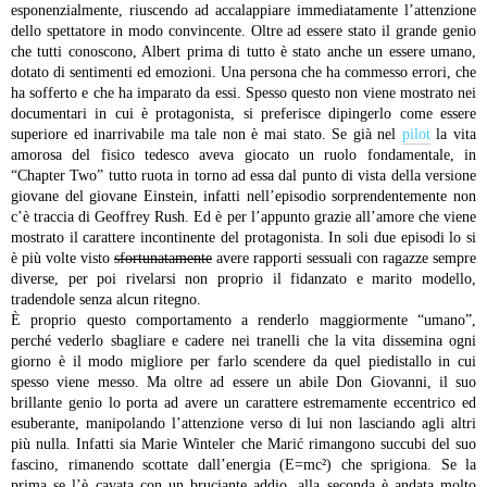
esponenzialmente, riuscendo ad accalappiare immediatamente l’attenzione
dello spettatore in modo convincente. Oltre ad essere stato il grande genio
che tutti conoscono, Albert prima di tutto è stato anche un essere umano,
dotato di sentimenti ed emozioni. Una persona che ha commesso errori, che
ha sofferto e che ha imparato da essi. Spesso questo non viene mostrato nei
documentari in cui è protagonista, si preferisce dipingerlo come essere
superiore ed inarrivabile ma tale non è mai stato.
Se già nel
pilot
la vita
amorosa del fisico tedesco aveva giocato un ruolo fondamentale, in
“Chapter Two” tutto ruota in torno ad essa dal punto di vista della versione
giovane del giovane Einstein, infatti nell’episodio sorprendentemente non
c’è traccia di Geoffrey Rush. Ed è per l’appunto grazie all’amore che viene
mostrato il carattere incontinente del protagonista. In soli due episodi lo si
è più volte visto
sfortunatamente
avere rapporti sessuali con ragazze sempre
diverse, per poi rivelarsi non proprio il fidanzato e marito modello,
tradendole senza alcun ritegno.
È proprio questo comportamento a renderlo maggiormente “umano”,
perché vederlo sbagliare e cadere nei tranelli che la vita dissemina ogni
giorno è il modo migliore per farlo scendere da quel piedistallo in cui
spesso viene messo. Ma oltre ad essere un abile Don Giovanni, il suo
brillante genio lo porta ad avere un carattere estremamente eccentrico ed
esuberante, manipolando l’attenzione verso di lui non lasciando agli altri
più nulla. Infatti sia Marie Winteler che Marić rimangono succubi del suo
fascino, rimanendo scottate dall’energia (E=mc²) che sprigiona. Se la
prima se l’è cavata con un bruciante addio, alla seconda è andata molto