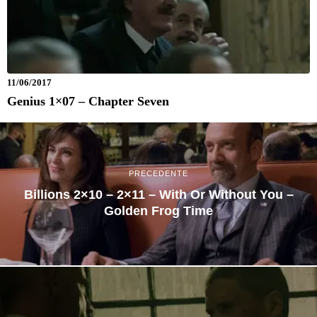
11/06/2017
Genius 1×07 – Chapter Seven
PRECEDENTE
Billions 2×10 – 2×11 – With Or Without You –
Golden Frog Time