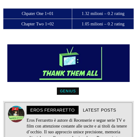
Chpater One 1×01
1.32 milioni – 0.2 rating
Chapter Two 1×02
1.05 milioni – 0.2 rating
GENIUS
EROS FERRARETTO
LATEST POSTS
Eros Ferraretto è autore di Recenserie e segue serie TV e
film con attenzione costante alle uscite e ai titoli da tenere
d’occhio. Il suo approccio unisce precisione, memoria