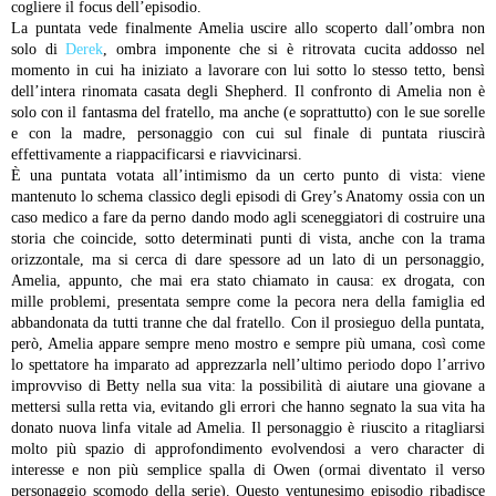
cogliere il focus dell’episodio.
La puntata vede finalmente Amelia uscire allo scoperto dall’ombra non
solo di
Derek
, ombra imponente che si è ritrovata cucita addosso nel
momento in cui ha iniziato a lavorare con lui sotto lo stesso tetto, bensì
dell’intera rinomata casata degli Shepherd. Il confronto di Amelia non è
solo con il fantasma del fratello, ma anche (e soprattutto) con le sue sorelle
e con la madre, personaggio con cui sul finale di puntata riuscirà
effettivamente a riappacificarsi e riavvicinarsi.
È una puntata votata all’intimismo da un certo punto di vista: viene
mantenuto lo schema classico degli episodi di Grey’s Anatomy ossia con un
caso medico a fare da perno dando modo agli sceneggiatori di costruire una
storia che coincide, sotto determinati punti di vista, anche con la trama
orizzontale, ma si cerca di dare spessore ad un lato di un personaggio,
Amelia, appunto, che mai era stato chiamato in causa: ex drogata, con
mille problemi, presentata sempre come la pecora nera della famiglia ed
abbandonata da tutti tranne che dal fratello. Con il prosieguo della puntata,
però, Amelia appare sempre meno mostro e sempre più umana, così come
lo spettatore ha imparato ad apprezzarla nell’ultimo periodo dopo l’arrivo
improvviso di Betty nella sua vita: la possibilità di aiutare una giovane a
mettersi sulla retta via, evitando gli errori che hanno segnato la sua vita ha
donato nuova linfa vitale ad Amelia. Il personaggio è riuscito a ritagliarsi
molto più spazio di approfondimento evolvendosi a vero character di
interesse e non più semplice spalla di Owen (ormai diventato il verso
personaggio scomodo della serie).
Questo ventunesimo episodio ribadisce