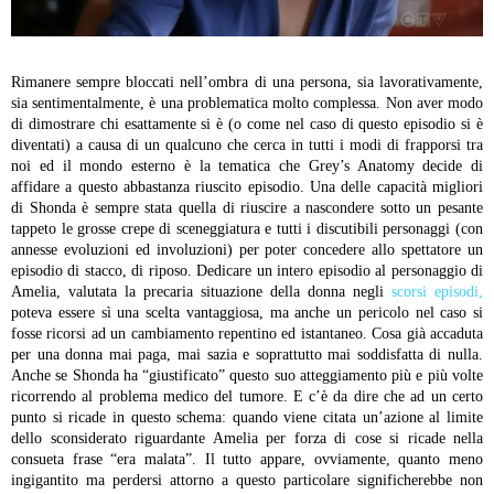
Rimanere sempre bloccati nell’ombra di una persona, sia lavorativamente,
sia sentimentalmente, è una problematica molto complessa. Non aver modo
di dimostrare chi esattamente si è (o come nel caso di questo episodio si è
diventati) a causa di un qualcuno che cerca in tutti i modi di frapporsi tra
noi ed il mondo esterno è la tematica che Grey’s Anatomy decide di
affidare a questo abbastanza riuscito episodio. Una delle capacità migliori
di Shonda è sempre stata quella di riuscire a nascondere sotto un pesante
tappeto le grosse crepe di sceneggiatura e tutti i discutibili personaggi (con
annesse evoluzioni ed involuzioni) per poter concedere allo spettatore un
episodio di stacco, di riposo. Dedicare un intero episodio al personaggio di
Amelia, valutata la precaria situazione della donna negli
scorsi episodi,
poteva essere sì una scelta vantaggiosa, ma anche un pericolo nel caso si
fosse ricorsi ad un cambiamento repentino ed istantaneo. Cosa già accaduta
per una donna mai paga, mai sazia e soprattutto mai soddisfatta di nulla.
Anche se Shonda ha “giustificato” questo suo atteggiamento più e più volte
ricorrendo al problema medico del tumore. E c’è da dire che ad un certo
punto si ricade in questo schema: quando viene citata un’azione al limite
dello sconsiderato riguardante Amelia per forza di cose si ricade nella
consueta frase “era malata”. Il tutto appare, ovviamente, quanto meno
ingigantito ma perdersi attorno a questo particolare significherebbe non