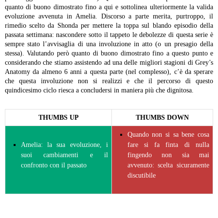
quanto di buono dimostrato fino a qui e sottolinea ulteriormente la valida
evoluzione avvenuta in Amelia.
Discorso a parte merita, purtroppo, il
rimedio scelto da Shonda per mettere la toppa sul blando episodio della
passata settimana: nascondere sotto il tappeto le debolezze di questa serie è
sempre stato l’avvisaglia di una involuzione in atto (o un presagio della
stessa). Valutando però quanto di buono dimostrato fino a questo punto e
considerando che stiamo assistendo ad una delle migliori stagioni di Grey’s
Anatomy da almeno 6 anni a questa parte (nel complesso), c’è da sperare
che questa involuzione non si realizzi e che il percorso di questo
quindicesimo ciclo riesca a concludersi in maniera più che dignitosa.
THUMBS UP
THUMBS DOWN
Quando non si sa bene cosa
Amelia: la sua evoluzione, i
fare si fa finta di nulla
suoi cambiamenti e il
fingendo non sia mai
confronto con il passato
avvenuto: scelta sicuramente
discutibile